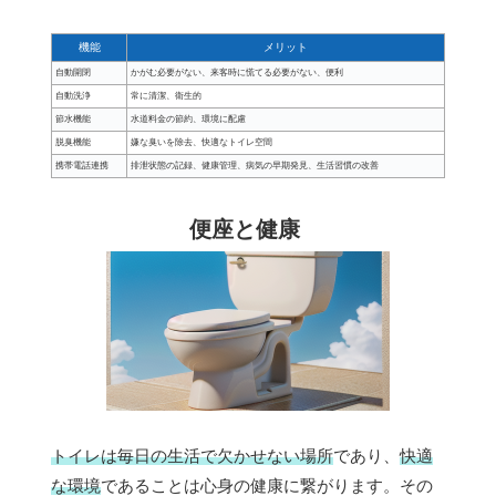
機能
メリット
自動開閉
かがむ必要がない、来客時に慌てる必要がない、便利
自動洗浄
常に清潔、衛生的
節水機能
水道料金の節約、環境に配慮
脱臭機能
嫌な臭いを除去、快適なトイレ空間
携帯電話連携
排泄状態の記録、健康管理、病気の早期発見、生活習慣の改善
便座と健康
トイレは毎日の生活で欠かせない場所
であり、
快適
な環境
であることは心身の健康に繋がります。その