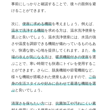
事前にしっかりと確認することで、後々の面倒を避
けることができます。
次に、
便座に求める機能
を考えましょう。例えば、
温水で洗浄する機能
を求める方は、温水洗浄便座を
選ぶと良いでしょう。温水洗浄便座には、水流の強
さや温度を調節できる機能が備わっているものもあ
り、快適な使い心地を提供してくれます。また、
冬
場の冷えが気になる方
は、
暖房機能付きの便座
を選
ぶことで、寒い時期でも快適にトイレを使用するこ
とができます。さらに、脱臭機能や節電機能など、
様々な機能が搭載された便座もありますので、
ご自
身の生活スタイルや好みに合わせて最適な機能を選
ぶ
と良いでしょう。
清潔さを保ちたい方
には、
抗菌加工や汚れにくい素
材
を使用している便座がおすすめです。これらの便