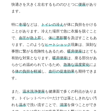
快適さを大きく左右するもののひとつに
便座
があり
ます。
特に
冬場
などは、
トイレの冷え
が体に負担をかける
ことがあります。冷えた場所で急に衣服を脱ぐこと
で、
血圧が急上昇
し、
体に悪影響
を及ぼすこともあ
ります。このような
ヒートショック
現象は、深刻な
事態に繋がる危険性もあるため、
暖房便座
はとても
有効な対策となります。
暖房便座
は、座る部分があ
らかじめ温められているため、
急激な温度変化
によ
る
体の負担を軽減
し、
血行の促進効果
も期待できま
す。
また、
温水洗浄便座
も健康面で多くの利点がありま
す。トイレットペーパーだけでは落としきれない汚
れも
温水
で洗い流すことで、
清潔
を保つことができ