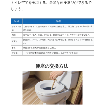
トイレ空間を実現する、最適な便座選びができるで
しょう。
項目
詳細
サイズ・形
ご自宅のトイレに合ったサイズ・形状の便座を選ぶ。購入前にサイズや取り付け方
状
法を確認。
機能
温水洗浄、暖房、脱臭、節電など、自身の生活スタイルや好みに合わせて選ぶ。
抗菌加工、汚れにくい素材、凹凸の少ない形状など、清潔さを保ちやすい便座を選
清潔さ
ぶ。
予算
事前に予算を決めて選択肢を絞り込む。
デザイン
トイレ空間全体の雰囲気との調和を考慮し、色やデザインを選ぶ。
便座の交換方法