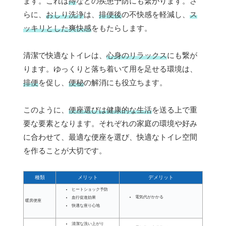
ます。これは
痔
などの疾患予防にも繋がります。さ
らに、
おしり洗浄
は、
排便後
の不快感を軽減し、
ス
ッキリとした爽快感
をもたらします。
清潔で快適なトイレは、
心身のリラックス
にも繋が
ります。ゆっくりと落ち着いて用を足せる環境は、
排便
を促し、
便秘
の解消にも役立ちます。
このように、
便座選びは健康的な生活
を送る上で重
要な要素となります。それぞれの家庭の環境や好み
に合わせて、最適な便座を選び、快適なトイレ空間
を作ることが大切です。
種類
メリット
デメリット
ヒートショック予防
電気代がかかる
血行促進効果
暖房便座
快適な座り心地
清潔な洗い上がり