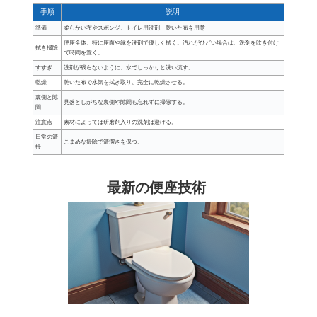
手順
説明
準備
柔らかい布やスポンジ、トイレ用洗剤、乾いた布を用意
便座全体、特に座面や縁を洗剤で優しく拭く。汚れがひどい場合は、洗剤を吹き付け
拭き掃除
て時間を置く。
すすぎ
洗剤が残らないように、水でしっかりと洗い流す。
乾燥
乾いた布で水気を拭き取り、完全に乾燥させる。
裏側と隙
見落としがちな裏側や隙間も忘れずに掃除する。
間
注意点
素材によっては研磨剤入りの洗剤は避ける。
日常の清
こまめな掃除で清潔さを保つ。
掃
最新の便座技術