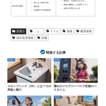
電気代、水道代がかかる
痔などの疾患予防
複雑な機能による故障リスク
温水洗浄便座
爽快感
清掃の手間がかかる
排便後の不快感軽減
水回り
「ふ」
トイレ
便器
暖房便座
温水洗浄便座
設備
関連する記事
水回り
水回り
スロップシンク（SK）とは？その
憧れのジャグジーバスで至福のバ
用途と魅力
スタイム
水回り
水回り