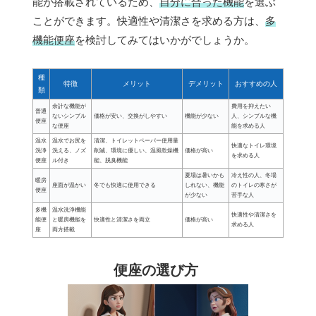
能が搭載されているため、
自分に合った機能
を選ぶ
ことができます。快適性や清潔さを求める方は、
多
機能便座
を検討してみてはいかがでしょうか。
種
特徴
メリット
デメリット
おすすめの人
類
余計な機能が
費用を抑えたい
普通
ないシンプル
価格が安い、交換がしやすい
機能が少ない
人、シンプルな機
便座
な便座
能を求める人
温水
温水でお尻を
清潔、トイレットペーパー使用量
快適なトイレ環境
洗浄
洗える、ノズ
削減、環境に優しい、温風乾燥機
価格が高い
を求める人
便座
ル付き
能、脱臭機能
夏場は暑いかも
冷え性の人、冬場
暖房
座面が温かい
冬でも快適に使用できる
しれない、機能
のトイレの寒さが
便座
が少ない
苦手な人
多機
温水洗浄機能
快適性や清潔さを
能便
と暖房機能を
快適性と清潔さを両立
価格が高い
求める人
座
両方搭載
便座の選び方