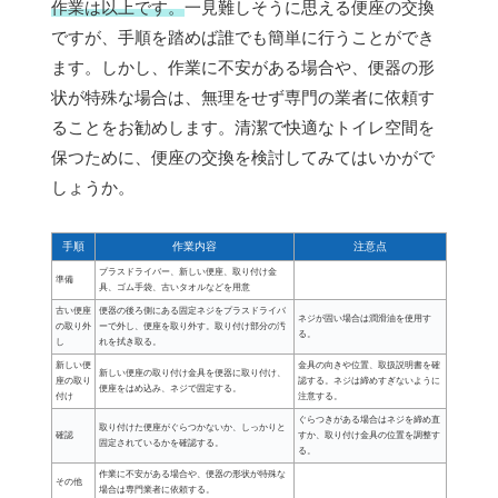
作業は以上です。
一見難しそうに思える便座の交換
ですが、手順を踏めば誰でも簡単に行うことができ
ます。しかし、作業に不安がある場合や、便器の形
状が特殊な場合は、無理をせず専門の業者に依頼す
ることをお勧めします。清潔で快適なトイレ空間を
保つために、便座の交換を検討してみてはいかがで
しょうか。
手順
作業内容
注意点
プラスドライバー、新しい便座、取り付け金
準備
具、ゴム手袋、古いタオルなどを用意
古い便座
便器の後ろ側にある固定ネジをプラスドライバ
ネジが固い場合は潤滑油を使用す
の取り外
ーで外し、便座を取り外す。取り付け部分の汚
る。
し
れを拭き取る。
新しい便
金具の向きや位置、取扱説明書を確
新しい便座の取り付け金具を便器に取り付け、
座の取り
認する。ネジは締めすぎないように
便座をはめ込み、ネジで固定する。
付け
注意する。
ぐらつきがある場合はネジを締め直
取り付けた便座がぐらつかないか、しっかりと
確認
すか、取り付け金具の位置を調整す
固定されているかを確認する。
る。
作業に不安がある場合や、便器の形状が特殊な
その他
場合は専門業者に依頼する。