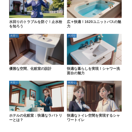
水回りのトラブルを防ぐ！止水栓
広々快適！1620ユニットバスの魅
を知ろう
力
水回り
水回り
優雅な空間、化粧室の設計
快適な暮らしを実現！シャワー洗
面台の魅力
水回り
水回り
ホテルの化粧室：快適なラバトリ
快適なトイレ空間を実現するシャ
ーとは？
ワートイレ