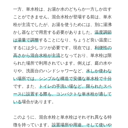
一方、単水栓は、お湯か水のどちらか一方しか出す
ことができません。混合水栓が登場する前は、単水
栓が主流でしたが、お湯を使うためには、別に湯沸
かし器などで用意する必要がありました。
温度調節
は湯量で調整
することになり、ちょうど良い温度に
するには少しコツが必要です。現在では、
利便性の
高さから混合水栓が主流
となっており、単水栓は限
られた場所で利用されています。例えば、庭の水や
りや、洗面台のハンドシャワーなど、
水しか使わな
い場所では、シンプルな構造で安価な単水栓で十分
です。また、
トイレの手洗い場など、限られたスペ
ースに設置する際も、コンパクトな単水栓が適して
いる
場合があります。
このように、混合水栓と単水栓はそれぞれ異なる特
徴を持っています。
設置場所や用途、そして使いや