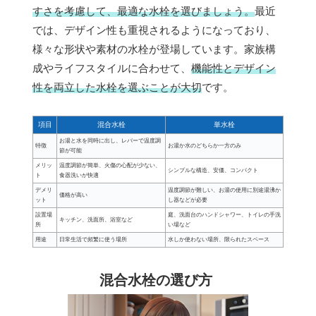
すさを考慮して、最適な水栓を選びましょう。
最近
では、デザイン性も重視されるようになっており、
様々な形状や素材の水栓が登場しています。家族構
成やライフスタイルに合わせて、
機能性とデザイン
性を両立した水栓を選ぶことが大切
です。
項目
混合水栓
単水栓
お湯と水を同時に出し、レバーで温度調
特徴
お湯か水のどちらか一方のみ
節が可能
メリッ
温度調節が簡単、火傷の心配が少ない、
シンプルな構造、安価、コンパクト
ト
食器洗いが快適
デメリ
温度調節が難しい、お湯の使用に別途湯沸か
価格が高い
ット
し器などが必要
設置場
庭、洗面台のハンドシャワー、トイレの手洗
キッチン、洗面所、浴室など
所
い場など
用途
日常生活で頻繁に使う場所
水しか使わない場所、限られたスペース
混合水栓の選び方