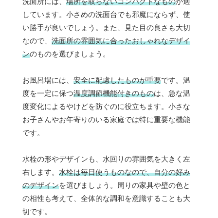
洗面所には、
場所を取らないコンパクトなもの
が適
しています。小さめの洗面台でも邪魔にならず、使
い勝手が良いでしょう。また、見た目の良さも大切
なので、
洗面所の雰囲気に合ったおしゃれなデザイ
ン
のものを選びましょう。
お風呂場には、
安全に配慮したものが重要
です。温
度を一定に保つ
温度調節機能付きのもの
は、急な温
度変化によるやけどを防ぐのに役立ちます。小さな
お子さんやお年寄りのいる家庭では特に重要な機能
です。
水栓の形やデザインも、水回りの雰囲気を大きく左
右します。
水栓は毎日使うものなので、自分の好み
のデザイン
を選びましょう。周りの家具や壁の色と
の相性も考えて、全体的な調和を意識することも大
切です。