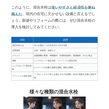
このように、混合水栓は
使いやすさと経済性を兼ね
備えた
、現代の住宅に欠かせない設備と言えるでし
ょう。新築やリフォームの際には、ぜひ混合水栓の
導入を検討してみてください。
項目
説明
混合水栓とは
水とお湯を一つの注ぎ口から出す水栓
設置場所
台所、洗面所、浴室など
メリット
温度調整が簡単、時間節約、水道料金節約、資源節約、やけど防止
種類
シングルレバー混合水栓、ツーハンドル混合水栓
シングルレバー混合水
レバー一つで水量と温度を調節。操作が簡単。
栓
二つのハンドルで水とお湯をそれぞれ調節。好みの温度を正確に設定可
ツーハンドル混合水栓
能。
様々な種類の混合水栓