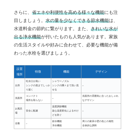
さらに、
省エネや利便性を高める様々な機能
にも注
目しましょう。
水の量を少なくできる節水機能
は、
水道料金の節約に繋がります。また、
きれいな水が
出る浄水機能
が付いたものも人気があります。家族
の生活スタイルや好みに合わせて、必要な機能が備
わった水栓を選びましょう。
設置
特徴
機能
デザイン
場所
吐水口が高い
シャワーノズル
台所
シンクの底までしっか
シンクの隅々まで洗い流
–
り届く
せる
コンパクト
洗面所の雰囲気に合ったおしゃれ
洗面所
–
場所を取らない
なデザイン
温度調節機能
お風呂
安全に配慮
急な温度変化によるやけ
–
場
どを防ぐ
節水機能
周りの家具や壁の色との相性
全般
–
浄水機能
全体的な調和