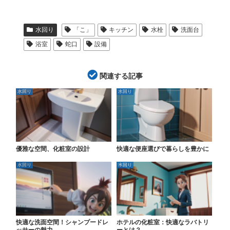
水回り
「こ」
キッチン
水栓
洗面台
浴室
蛇口
設備
関連する記事
水回り
水回り
優雅な空間、化粧室の設計
快適な便座選びで暮らしを豊かに
水回り
水回り
快適な洗面空間！シャンプードレ
ホテルの化粧室：快適なラバトリ