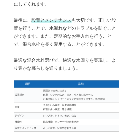
にしてくれます。
最後に、
設置とメンテナンス
も大切です。正しい設
置を行うことで、水漏れなどのトラブルを防ぐこと
ができます。また、定期的なお手入れを行うこと
で、混合水栓を長く愛用することができます。
最適な混合水栓選びで、快適な水回りを実現し、よ
り豊かな暮らしを送りましょう。
項目
詳細
洗面所：吐水口の高さ
設置場所
台所：シンクの広さ、深さ、引き出し式ホース
お風呂場：シャワーとカランの切り替えやすさ、温度調節
子供がいる家庭：温度調節機能
用途
料理が多い家庭：浄水機能
デザイン
シンプル、レトロ、モダンなど
機能性
節水機能、センサー付き自動水栓
設置とメンテナンス
正しい設置、定期的なお手入れ