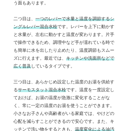
う面もあります。
二つ目は、
一つのレバーで水量と温度を調節するシ
ングルレバー混合水栓
です。レバーを上下に動かす
と水量が、左右に動かすと温度が変わります。片手
で操作できるため、調理中など手が濡れている時で
も簡単に水を出したり止めたり、温度調節もスムー
ズに行えます。最近では、
キッチンや洗面所などで
広く普及
しているタイプです。
三つ目は、あらかじめ設定した温度のお湯を供給す
る
サーモスタット混合水栓
です。温度を一度設定し
ておけば、お湯の温度が急激に変化することがな
く、常に一定の温度のお湯を使うことができます。
小さなお子さんや高齢者がいる家庭では、やけどの
心配を減らすことができるので安心です。また、キ
ッチンで洗い物をするときも、
温度変化による油汚