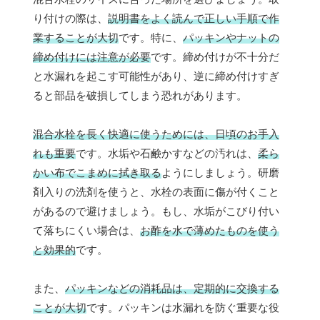
り付けの際は、
説明書をよく読んで正しい手順で作
業することが大切
です。特に、
パッキンやナットの
締め付けには注意が必要
です。締め付けが不十分だ
と水漏れを起こす可能性があり、逆に締め付けすぎ
ると部品を破損してしまう恐れがあります。
混合水栓を長く快適に使うためには、日頃のお手入
れも重要
です。水垢や石鹸かすなどの汚れは、
柔ら
かい布でこまめに拭き取る
ようにしましょう。研磨
剤入りの洗剤を使うと、水栓の表面に傷が付くこと
があるので避けましょう。もし、水垢がこびり付い
て落ちにくい場合は、
お酢を水で薄めたものを使う
と効果的
です。
また、
パッキンなどの消耗品は、定期的に交換する
ことが大切
です。パッキンは水漏れを防ぐ重要な役