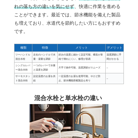
れの落ち方の違いを気にせず
、快適に作業を進める
ことができます。最近では、節水機能を備えた製品
も増えており、水道代を節約したい方にもおすすめ
です。
種類
特徴
メリット
デメリット
ツーハンドル
左右のハンドルで水
好みの温度に細かく設定可能、構造が単
温度調節に手
混合水栓
量・湯量を調節
純で壊れにくい、修理が容易
間がかかる
シングルレバ
一つのレバーで水量
片手で操作可能、温度調節がスムーズ
–
ー混合水栓
と温度を調節
サーモスタッ
設定温度のお湯を供
一定温度のお湯を使用可能、やけど防
–
ト混合水栓
給
止、節水機能搭載製品も有り
混合水栓と単水栓の違い