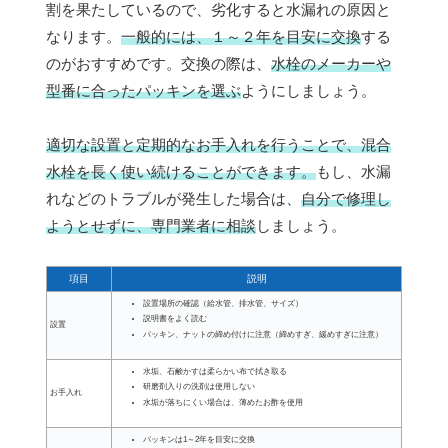
割を果たしているので、劣化すると水漏れの原因と
なります。
一般的には、１～２年を目安に交換
する
のがおすすめです。交換の際は、
水栓のメーカーや
型番に合ったパッキンを選ぶ
ようにしましょう。
適切な設置と定期的なお手入れを行うことで、混合
水栓を長く使い続けることができます。
もし、水漏
れなどのトラブルが発生した場合は、
自分で修理し
ようとせずに、専門業者に相談
しましょう。
項目
説明
設置場所の確認（給水管、排水管、サイズ）
説明書をよく読む
設置
パッキン、ナットの締め付けに注意（締めすぎ、緩めすぎに注意）
水垢、石鹸かすは柔らかい布で拭き取る
研磨剤入りの洗剤は使用しない
お手入れ
水垢が落ちにくい場合は、薄めたお酢を使用
パッキンは1～2年を目安に交換