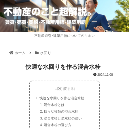
不動産取引･建築用語についてのキホン
ホーム
水回り
快適な水回りを作る混合水栓
2024.11.08
目次
快適な水回りを作る混合水栓
混合水栓とは
様々な種類の混合水栓
混合水栓と単水栓の違い
混合水栓の選び方