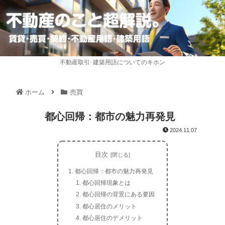
不動産取引･建築用語についてのキホン
ホーム
売買
都心回帰：都市の魅力再発見
2024.11.07
目次
都心回帰：都市の魅力再発見
都心回帰現象とは
都心回帰の背景にある要因
都心居住のメリット
都心居住のデメリット