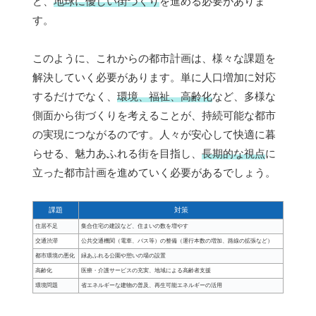
ど、
地球に優しい街づくり
を進める必要がありま
す。
このように、これからの都市計画は、様々な課題を
解決していく必要があります。単に人口増加に対応
するだけでなく、
環境、福祉、高齢化
など、多様な
側面から街づくりを考えることが、持続可能な都市
の実現につながるのです。人々が安心して快適に暮
らせる、魅力あふれる街を目指し、
長期的な視点
に
立った都市計画を進めていく必要があるでしょう。
課題
対策
住居不足
集合住宅の建設など、住まいの数を増やす
交通渋滞
公共交通機関（電車、バス等）の整備（運行本数の増加、路線の拡張など）
都市環境の悪化
緑あふれる公園や憩いの場の設置
高齢化
医療・介護サービスの充実、地域による高齢者支援
環境問題
省エネルギーな建物の普及、再生可能エネルギーの活用