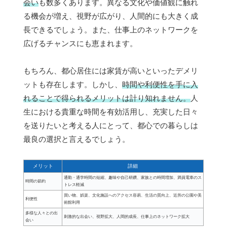
会い
も数多くあります。異なる文化や価値観に触れ
る機会が増え、視野が広がり、人間的にも大きく成
長できるでしょう。また、仕事上のネットワークを
広げるチャンスにも恵まれます。
もちろん、都心居住には家賃が高いといったデメリ
ットも存在します。しかし、
時間や利便性を手に入
れることで得られるメリットは計り知れません。
人
生における貴重な時間を有効活用し、充実した日々
を送りたいと考える人にとって、都心での暮らしは
最良の選択と言えるでしょう。
メリット
詳細
通勤・通学時間の短縮、趣味や自己研鑽、家族との時間増加、満員電車のス
時間の節約
トレス軽減
買い物、娯楽、文化施設へのアクセス容易、生活の質向上、近所の公園や美
利便性
術館利用
多様な人々との出
刺激的な出会い、視野拡大、人間的成長、仕事上のネットワーク拡大
会い