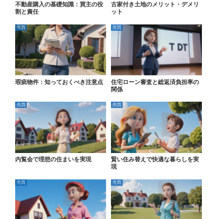
不動産購入の基礎知識：買主の役
古家付き土地のメリット・デメリ
割と責任
ット
売買
売買
瑕疵物件：知っておくべき注意点
住宅ローン審査と総返済負担率の
関係
売買
売買
内覧会で理想の住まいを実現
賢い住み替えで快適な暮らしを実
現
売買
売買