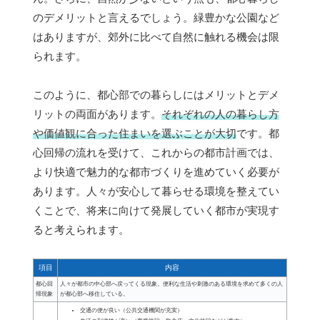
のデメリットと言えるでしょう。緑豊かな公園など
はありますが、郊外に比べて自然に触れる機会は限
られます。
このように、都心部での暮らしにはメリットとデメ
リットの両面があります。
それぞれの人の暮らし方
や価値観に合った住まいを選ぶことが大切
です。都
心回帰の流れを受けて、これからの都市計画では、
より快適で魅力的な都市づくりを進めていく必要が
あります。人々が安心して暮らせる環境を整えてい
くことで、将来に向けて発展していく都市が実現す
ると考えられます。
項目
内容
都心回
人々が都市の中心部へ戻ってくる現象。便利な生活や刺激のある環境を求めて多くの人
帰現象
が都心部へ移住している。
交通の便が良い（公共交通機関が充実）