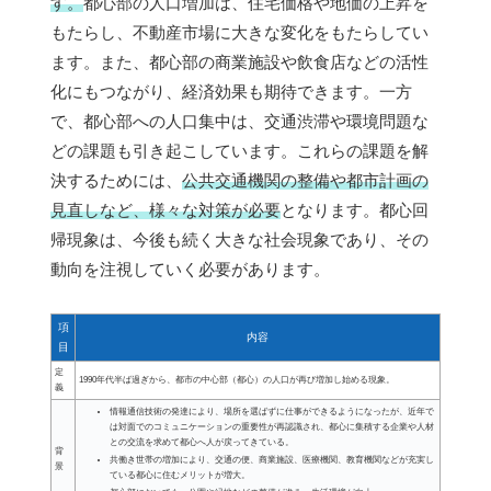
す。
都心部の人口増加は、住宅価格や地価の上昇を
もたらし、不動産市場に大きな変化をもたらしてい
ます。また、都心部の商業施設や飲食店などの活性
化にもつながり、経済効果も期待できます。一方
で、都心部への人口集中は、交通渋滞や環境問題な
どの課題も引き起こしています。これらの課題を解
決するためには、
公共交通機関の整備や都市計画の
見直しなど、様々な対策が必要
となります。都心回
帰現象は、今後も続く大きな社会現象であり、その
動向を注視していく必要があります。
項
内容
目
定
1990年代半ば過ぎから、都市の中心部（都心）の人口が再び増加し始める現象。
義
情報通信技術の発達により、場所を選ばずに仕事ができるようになったが、近年で
は対面でのコミュニケーションの重要性が再認識され、都心に集積する企業や人材
との交流を求めて都心へ人が戻ってきている。
背
共働き世帯の増加により、交通の便、商業施設、医療機関、教育機関などが充実し
景
ている都心に住むメリットが増大。