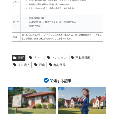
生活の利便性が高い（商業施設、飲食店、文化施設などが集中）
メリッ
刺激的な環境（最新の情報や流行の発信地）
ト
人との出会いが多く、多様な価値観に触れられる
地価や家賃が高い
デメリ
人口密度が高く、騒音やプライバシーの問題がある
ット
自然が少ない
都心暮らしにはメリットとデメリットの両面があるため、個々の価値観に合った住まい
結論
選びが重要。快適で魅力的な都市づくりが求められる。
売買
「ト」
マンション
不動産価格
人口流入
戸建
都心回帰
関連する記事
売買
売買