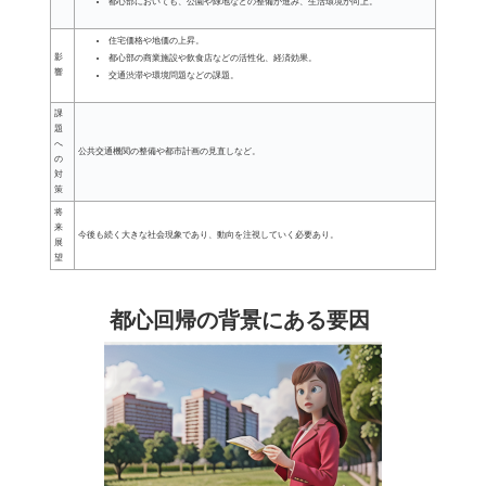
都心部においても、公園や緑地などの整備が進み、生活環境が向上。
住宅価格や地価の上昇。
影
都心部の商業施設や飲食店などの活性化、経済効果。
響
交通渋滞や環境問題などの課題。
課
題
へ
公共交通機関の整備や都市計画の見直しなど。
の
対
策
将
来
今後も続く大きな社会現象であり、動向を注視していく必要あり。
展
望
都心回帰の背景にある要因