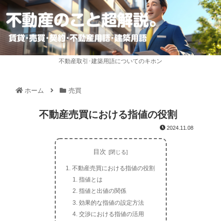
不動産取引･建築用語についてのキホン
ホーム
売買
不動産売買における指値の役割
2024.11.08
目次
不動産売買における指値の役割
指値とは
指値と出値の関係
効果的な指値の設定方法
交渉における指値の活用