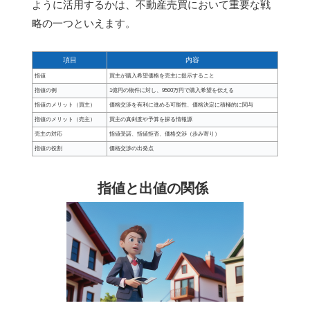
ように活用するかは、不動産売買において重要な戦
略の一つといえます。
項目
内容
指値
買主が購入希望価格を売主に提示すること
指値の例
1億円の物件に対し、9500万円で購入希望を伝える
指値のメリット（買主）
価格交渉を有利に進める可能性、価格決定に積極的に関与
指値のメリット（売主）
買主の真剣度や予算を探る情報源
売主の対応
指値受諾、指値拒否、価格交渉（歩み寄り）
指値の役割
価格交渉の出発点
指値と出値の関係