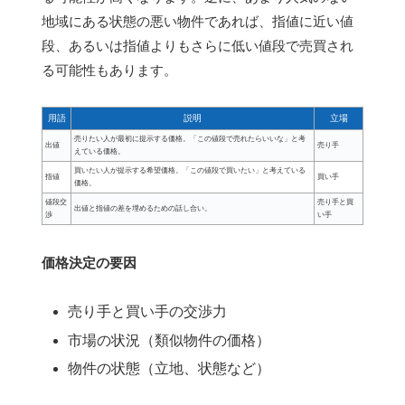
地域にある状態の悪い物件であれば、指値に近い値
段、あるいは指値よりもさらに低い値段で売買され
る可能性もあります。
用語
説明
立場
売りたい人が最初に提示する価格。「この値段で売れたらいいな」と考
出値
売り手
えている価格。
買いたい人が提示する希望価格。「この値段で買いたい」と考えている
指値
買い手
価格。
値段交
売り手と買
出値と指値の差を埋めるための話し合い。
渉
い手
価格決定の要因
売り手と買い手の交渉力
市場の状況（類似物件の価格）
物件の状態（立地、状態など）