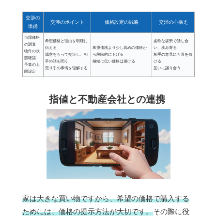
交渉の
交渉のポイント
価格設定の戦略
交渉の心構え
準備
市場価格
希望価格と理由を明確に
柔軟な姿勢で話し合
の調査
伝える
希望価格より少し高めの価格か
い、歩み寄る
物件の状
誠意をもって交渉し、相
ら段階的に下げる
相手の意見にも耳を傾
態確認
手の話を聞く
極端に低い価格は避ける
ける
予算の上
売り手の事情を理解する
互いに譲り合う
限設定
指値と不動産会社との連携
家は大きな買い物ですから、希望の価格で購入する
ためには、価格の提示方法が大切です。
その際に役