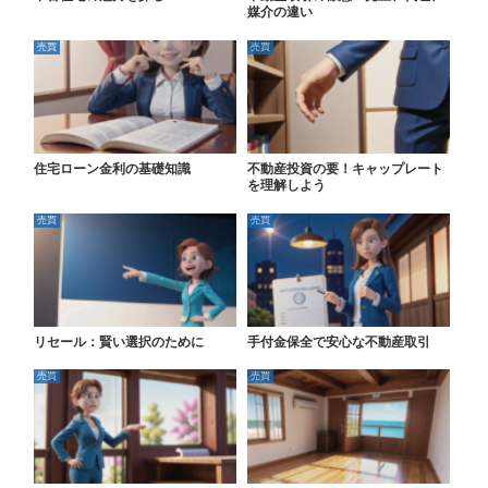
媒介の違い
売買
売買
住宅ローン金利の基礎知識
不動産投資の要！キャップレート
を理解しよう
売買
売買
リセール：賢い選択のために
手付金保全で安心な不動産取引
売買
売買