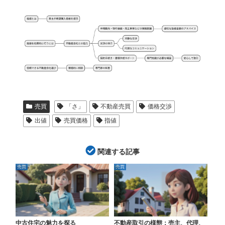
売買
「さ」
不動産売買
価格交渉
出値
売買価格
指値
関連する記事
売買
売買
中古住宅の魅力を探る
不動産取引の様態：売主、代理、