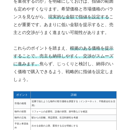
を重視するのか」を明確にしておけば、指値の範囲
も定めやすくなります。希望価格と市場価格のバラ
ンスを見ながら、
現実的な金額で指値を設定する
こ
とが重要です。あまりに低い金額を提示すると、売
主との交渉がうまく進まない可能性があります。
これらのポイントを踏まえ、
根拠のある価格を提示
することで、売主も納得しやすく、交渉がスムーズ
に進みます。
焦らず、じっくりと検討し、納得のい
く価格で購入できるよう、戦略的に指値を設定しま
しょう。
ポイント
詳細
近隣で似たような物件の取引価格を調査する（インターネット、不動産会社を活
市場の相場
用）
物件の状態
リフォームの必要性、設備の状態、築年数などを確認
物件の立地
駅からの距離、周辺環境、生活利便性を考慮
予算と希望条
出せる金額の上限、重視する点を明確にする
件