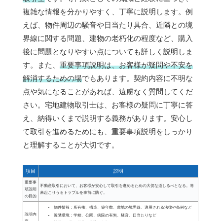
複雑な情報を分かりやすく、丁寧に説明します。例
えば、物件周辺の騒音や日当たり具合、近隣との境
界線に関する問題、建物の老朽化の程度など、購入
後に問題となりやすい点についても詳しく説明しま
す。また、
重要事項説明は、お客様が疑問や不安を
解消するための場
でもあります。契約内容に不明な
点や気になることがあれば、遠慮なく質問してくだ
さい。宅地建物取引士は、お客様の疑問に丁寧に答
え、納得いくまで説明する義務があります。安心し
て取引を進めるためにも、重要事項説明をしっかり
と理解することが大切です。
項目
説明
重要事
不動産取引において、お客様が安心して取引を進めるための大切な道しるべとなる。将
項説明
来起こりうるトラブルを事前に防ぐ。
の目的
物件情報：所有権、構造、築年数、敷地の境界線、適用される法律や条例など
説明内
近隣環境：学校、公園、病院の有無、騒音、日当たりなど