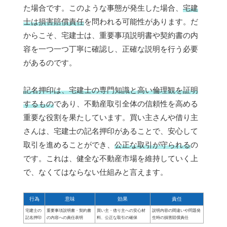
た場合です。このような事態が発生した場合、
宅建
士は損害賠償責任
を問われる可能性があります。だ
からこそ、宅建士は、重要事項説明書や契約書の内
容を一つ一つ丁寧に確認し、正確な説明を行う必要
があるのです。
記名押印は、宅建士の専門知識と高い倫理観を証明
するもの
であり、不動産取引全体の信頼性を高める
重要な役割を果たしています。買い主さんや借り主
さんは、宅建士の記名押印があることで、安心して
取引を進めることができ、
公正な取引が守られる
の
です。これは、健全な不動産市場を維持していく上
で、なくてはならない仕組みと言えます。
行為
意味
効果
責任
宅建士の
重要事項説明書・契約書
買い主・借り主への安心材
説明内容の間違いや問題発
記名押印
の内容への責任表明
料、公正な取引の確保
生時の損害賠償責任