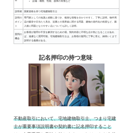
容
設備：種類、性能、故障の有無など
説明者
国家資格を持つ宅地建物取引士
説明の
専門家としての知識と経験に基づき、複雑な情報を分かりやすく、丁寧に説明。物件周
ポイン
辺の騒音や日当たり具合、近隣との境界線に関する問題、建物の老朽化の程度など、購
ト
入後に問題となりやすい点についても詳しく説明。
お客様が疑問や不安を解消するための場。契約内容に不明な点や気になることがあれ
質問の
ば、遠慮なく質問可能。宅地建物取引士は、お客様の疑問に丁寧に答え、納得いくまで
機会
説明する義務がある。
記名押印の持つ意味
不動産取引において、宅地建物取引士、つまり宅建
士が重要事項説明書や契約書に記名押印すること