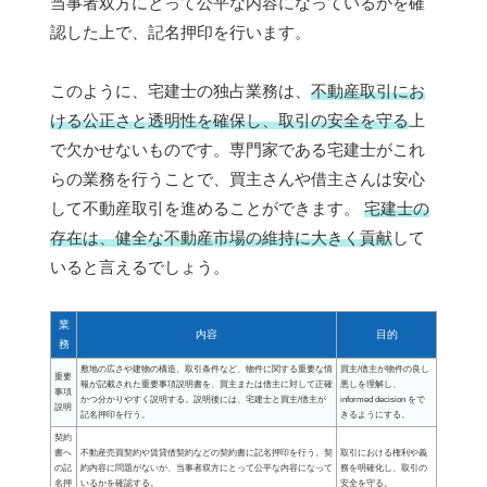
当事者双方にとって公平な内容になっているかを確
認した上で、記名押印を行います。
このように、宅建士の独占業務は、
不動産取引にお
ける公正さと透明性を確保し、取引の安全を守る
上
で欠かせないものです。専門家である宅建士がこれ
らの業務を行うことで、買主さんや借主さんは安心
して不動産取引を進めることができます。
宅建士の
存在は、健全な不動産市場の維持に大きく貢献
して
いると言えるでしょう。
業
内容
目的
務
敷地の広さや建物の構造、取引条件など、物件に関する重要な情
買主/借主が物件の良し
重要
報が記載された重要事項説明書を、買主または借主に対して正確
悪しを理解し、
事項
かつ分かりやすく説明する。説明後には、宅建士と買主/借主が
informed decision をで
説明
記名押印を行う。
きるようにする。
契約
書へ
不動産売買契約や賃貸借契約などの契約書に記名押印を行う。契
取引における権利や義
の記
約内容に問題がないか、当事者双方にとって公平な内容になって
務を明確化し、取引の
名押
いるかを確認する。
安全を守る。