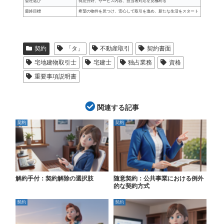
会社選び
得意分野、サービス内容、担当者対応を見極める
最終目標
希望の物件を見つけ、安心して取引を進め、新たな生活をスタート
契約
「タ」
不動産取引
契約書面
宅地建物取引士
宅建士
独占業務
資格
重要事項説明書
関連する記事
契約
契約
解約手付：契約解除の選択肢
随意契約：公共事業における例外
的な契約方式
契約
契約