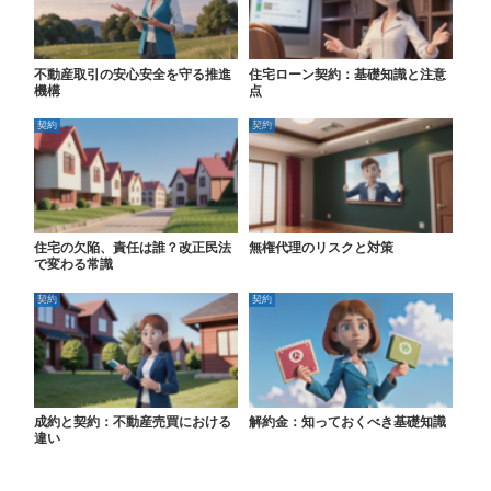
不動産取引の安心安全を守る推進
住宅ローン契約：基礎知識と注意
機構
点
契約
契約
住宅の欠陥、責任は誰？改正民法
無権代理のリスクと対策
で変わる常識
契約
契約
成約と契約：不動産売買における
解約金：知っておくべき基礎知識
違い