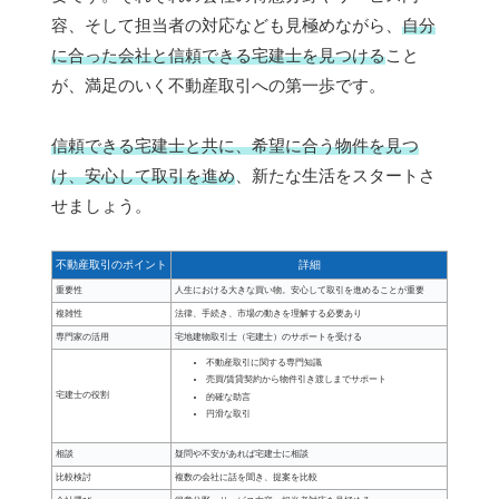
容、そして担当者の対応なども見極めながら、
自分
に合った会社と信頼できる宅建士を見つける
こと
が、満足のいく不動産取引への第一歩です。
信頼できる宅建士と共に、希望に合う物件を見つ
け、安心して取引を進め
、新たな生活をスタートさ
せましょう。
不動産取引のポイント
詳細
重要性
人生における大きな買い物。安心して取引を進めることが重要
複雑性
法律、手続き、市場の動きを理解する必要あり
専門家の活用
宅地建物取引士（宅建士）のサポートを受ける
不動産取引に関する専門知識
売買/賃貸契約から物件引き渡しまでサポート
宅建士の役割
的確な助言
円滑な取引
相談
疑問や不安があれば宅建士に相談
比較検討
複数の会社に話を聞き、提案を比較