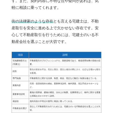
す。また、契約内容に不明な点や疑問があれば、気
軽に相談に乗ってくれます。
街の法律家のような存在
とも言える宅建士は、不動
産取引を安全に進める上で欠かせない存在です。安
心して不動産取引を行うためには、宅建士のいる不
動産会社を選ぶことが大切です。
項目
説明
宅地建物取引士
不動産取引のプロフェッショナル。国家資格であり、都道府県知事の登録が必
(宅建士)
要。
取引の安全を守る。売主と買主、貸主と借主の間に入り、公正な立場から取引
役割
を監視。
専門知識
不動産取引に関する法律、制度、税金、登記など幅広い知識を備えている。
売買・賃貸借契約の締結、重要事項説明、物件調査、登記手続きサポートな
業務内容
ど。
敷地の境界線、建物の構造、法令上の制限、近隣環境など、物件に関する重要
重要事項説明
な情報を分かりやすく説明。
相談役
契約内容の不明点や疑問に相談に乗ってくれる。
安心して不動産取引を行うためには、宅建士のいる不動産会社を選ぶことが大
不動産会社選び
切。