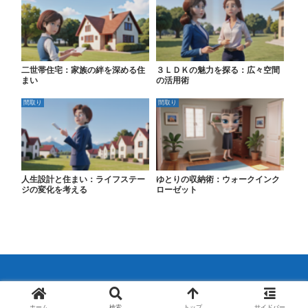
二世帯住宅：家族の絆を深める住
３ＬＤＫの魅力を探る：広々空間
まい
の活用術
間取り
間取り
人生設計と住まい：ライフステー
ゆとりの収納術：ウォークインク
ジの変化を考える
ローゼット
© 2024 不動産のこと超解説.
ホーム
検索
トップ
サイドバー