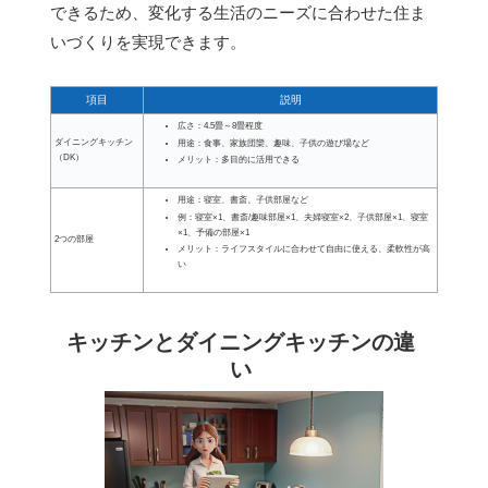
できるため、変化する生活のニーズに合わせた住ま
いづくりを実現できます。
項目
説明
広さ：4.5畳～8畳程度
ダイニングキッチン
用途：食事、家族団欒、趣味、子供の遊び場など
（DK）
メリット：多目的に活用できる
用途：寝室、書斎、子供部屋など
例：寝室×1、書斎/趣味部屋×1、夫婦寝室×2、子供部屋×1、寝室
×1、予備の部屋×1
2つの部屋
メリット：ライフスタイルに合わせて自由に使える、柔軟性が高
い
キッチンとダイニングキッチンの違
い