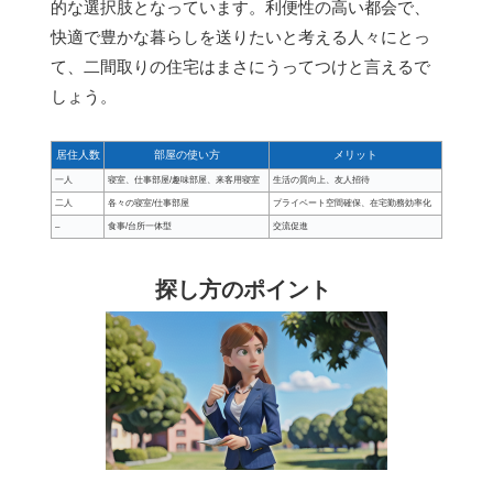
的な選択肢となっています。利便性の高い都会で、
快適で豊かな暮らしを送りたいと考える人々にとっ
て、二間取りの住宅はまさにうってつけと言えるで
しょう。
居住人数
部屋の使い方
メリット
一人
寝室、仕事部屋/趣味部屋、来客用寝室
生活の質向上、友人招待
二人
各々の寝室/仕事部屋
プライベート空間確保、在宅勤務効率化
–
食事/台所一体型
交流促進
探し方のポイント