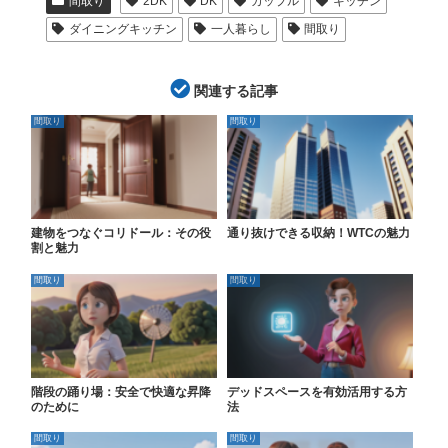
間取り
2DK
DK
カップル
キッチン
ダイニングキッチン
一人暮らし
間取り
関連する記事
間取り
間取り
建物をつなぐコリドール：その役
通り抜けできる収納！WTCの魅力
割と魅力
間取り
間取り
階段の踊り場：安全で快適な昇降
デッドスペースを有効活用する方
のために
法
間取り
間取り