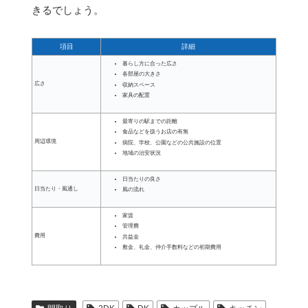
きるでしょう。
項目
詳細
暮らし方に合った広さ
各部屋の大きさ
広さ
収納スペース
家具の配置
最寄りの駅までの距離
食品などを扱うお店の有無
周辺環境
病院、学校、公園などの公共施設の位置
地域の治安状況
日当たりの良さ
日当たり・風通し
風の流れ
家賃
管理費
費用
共益金
敷金、礼金、仲介手数料などの初期費用