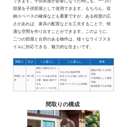
できます。子供部屋が必要になった時にも、一つの
部屋を子供部屋として使用できます。もちろん、収
納スペースの確保なども重要ですが、ある程度の広
さがあれば、家具の配置などを工夫することで、快
適な空間を作り出すことができます。このように、
二つの部屋と台所のある物件は、様々なライフスタ
イルに対応できる、魅力的な住まいです。
間取り
広さ
一人暮らし
二人暮らし
将来
寝室と居間を分けら
家族が増えても対応
れる
それぞれの私的空間
可能
2部屋 + 台
30〜50
メリハリのある生活
生活リズムの違いを気にせ
子供部屋として使用
所
㎡
仕事・勉強に集中で
ず生活
可能
きる
共有スペースで二人の時間
家具配置で工夫可能
ゆったりくつろげる
間取りの構成