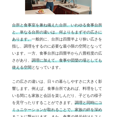
台所と食事室を兼ね備えた台所、いわゆる食事台所
と、単なる台所の違いは、何よりもまずその広さに
あります。
一般的に、台所は四畳半より狭い広さを
指し、調理をするのに必要な最小限の空間となって
います。一方、食事台所は四畳半から八畳程度の広
さがあり、
調理に加えて、食事や団欒の場としても
使える空間
となっています。
この広さの違いは、日々の暮らしやすさに大きく影
響します。例えば、食事台所であれば、料理をして
いる間にも家族と会話を楽しんだり、子どもの様子
を見守ったりすることができます。
調理と同時にコ
ミュニケーションが取れることで、家族の絆を深め
る
ことに繋がります。また、食事の後片付けもスム