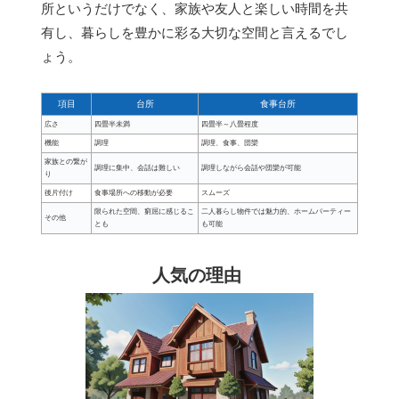
所というだけでなく、家族や友人と楽しい時間を共
有し、暮らしを豊かに彩る大切な空間と言えるでし
ょう。
項目
台所
食事台所
広さ
四畳半未満
四畳半～八畳程度
機能
調理
調理、食事、団欒
家族との繋が
調理に集中、会話は難しい
調理しながら会話や団欒が可能
り
後片付け
食事場所への移動が必要
スムーズ
限られた空間、窮屈に感じるこ
二人暮らし物件では魅力的、ホームパーティー
その他
とも
も可能
人気の理由