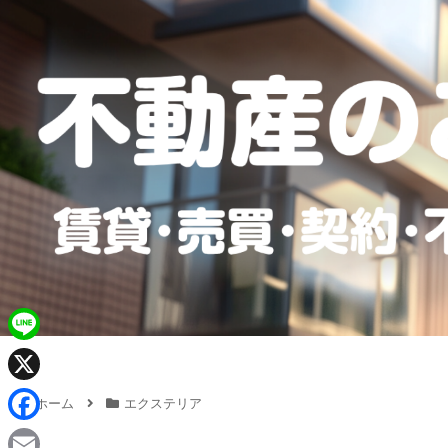
L
i
X
ホーム
エクステリア
n
F