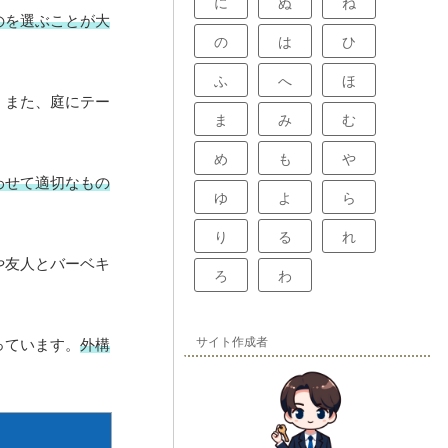
に
ぬ
ね
のを選ぶことが大
の
は
ひ
ふ
へ
ほ
。また、庭にテー
ま
み
む
め
も
や
わせて適切なもの
ゆ
よ
ら
り
る
れ
や友人とバーベキ
ろ
わ
サイト作成者
っています。
外構