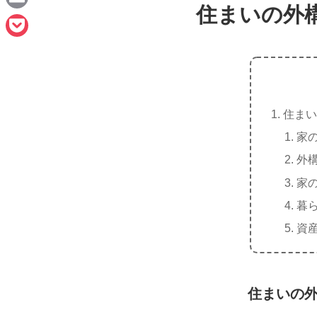
e
住まいの外
a
E
c
m
P
e
a
o
b
i
c
o
l
住まい
k
o
家
e
k
外
t
家
暮
資
住まいの