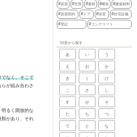
賃貸
売買
素材
構造
建築材料
賃貸契約
ドア
浴室
住宅設備
登記
コンクリート
50音から探す
あ
い
う
え
お
か
けでなく、そこで
き
く
け
れらが組み合わさ
こ
さ
し
す
せ
そ
、明るく開放的な
た
ち
つ
種類があり、それ
て
と
な