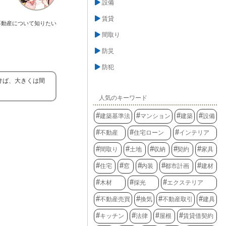
設備
賃貸
不動産について知りたい
間取り
防災
防犯
けば、大きくは間
人気のキーワード
建築基準法
マンション
建築
設備
不動産
住宅ローン
インテリア
間取り
土地
収納
契約
家具
住宅
窓
内装
都市計画
建材
木材
採光
エクステリア
不動産売買
換気
不動産取引
建具
キッチン
法律
屋根
賃貸借契約