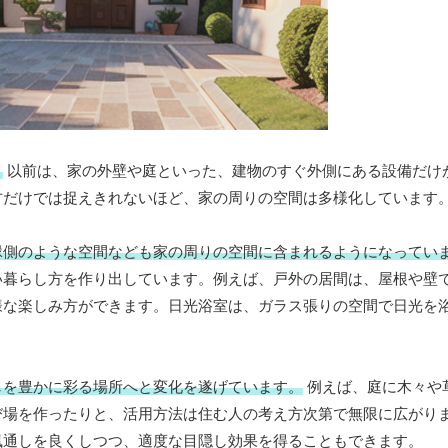
。
以前は、家の外壁や庭といった、建物のすぐ外側にある設備だけ
方だけでは捉えきれないほど、家の周りの空間は多様化しています
縁側のような空間なども家の周りの空間に含まれるようになってい
い暮らし方を作り出しています。例えば、戸外の居間は、屋根や壁
様な楽しみ方ができます。日光浴室は、ガラス張りの空間で日光を
しを豊かに彩る場所へと変化を遂げています。
例えば、庭に木々や
び場を作ったりと、活用方法は住む人の考え方次第で無限に広がり
風通しを良くしつつ、適度な目隠し効果を得ることもできます。