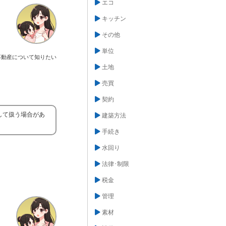
エコ
キッチン
その他
単位
不動産について知りたい
土地
売買
契約
して扱う場合があ
建築方法
手続き
水回り
法律･制限
税金
管理
素材