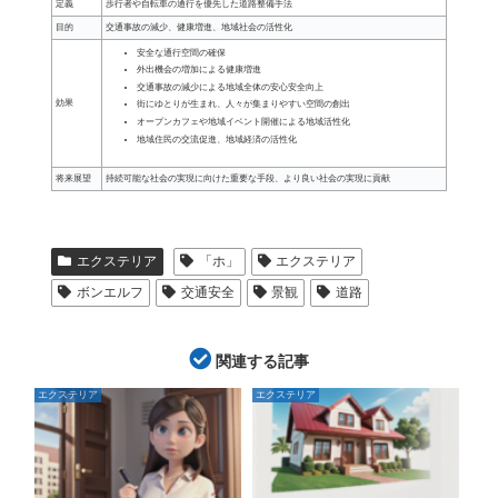
定義
歩行者や自転車の通行を優先した道路整備手法
目的
交通事故の減少、健康増進、地域社会の活性化
安全な通行空間の確保
外出機会の増加による健康増進
交通事故の減少による地域全体の安心安全向上
効果
街にゆとりが生まれ、人々が集まりやすい空間の創出
オープンカフェや地域イベント開催による地域活性化
地域住民の交流促進、地域経済の活性化
将来展望
持続可能な社会の実現に向けた重要な手段、より良い社会の実現に貢献
エクステリア
「ホ」
エクステリア
ボンエルフ
交通安全
景観
道路
関連する記事
エクステリア
エクステリア