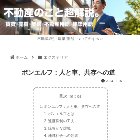
不動産取引･建築用語についてのキホン
ホーム
エクステリア
ボンエルフ：人と車、共存への道
2024.11.07
目次
ボンエルフ：人と車、共存への道
ボンエルフとは
速度抑制の工夫
緑豊かな環境
地域社会への効果