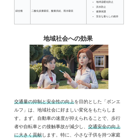
地球温暖化防止
洪水防止
緑全般
二酸化炭素吸収、酸素供給、雨水吸収
健康保護
安全な暮らしの維持
地域社会への効果
交通量の抑制と安全性の向上
を目的とした「ボンエ
ルフ」は、地域社会に好ましい変化をもたらしま
す。まず、自動車の速度が抑えられることで、歩行
者や自転車との接触事故が減少し、
交通安全の向上
に大きく貢献
します。特に、小さな子供を持つ家庭