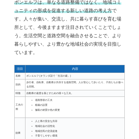
ボンエルフは、単なる道路整備ではなく、地域コミ
ュニティの形成を促進する新しい道路の考え方
で
す。人々が集い、交流し、共に暮らす喜びを育む場
所として、今後ますます注目されていくことでしょ
う。生活空間と道路空間を融合させることで、より
暮らしやすい、より豊かな地域社会の実現を目指し
ています。
項目
内容
名称
ボンエルフ (オランダ語で「生活の庭」)
歩行者、自転車、自動車が共存する道路空間。人が安心して歩いたり、子供たちが遊べ
目的
る空間。
特徴
自動車の速度を落とすための様々な工夫。
道路形状の工夫
工夫の
植栽の設置
例
舗装の材質や色の変更
人と車の安全な共存
地域社会の活性化
地域住民の交流促進
効果
子育てしやすい環境