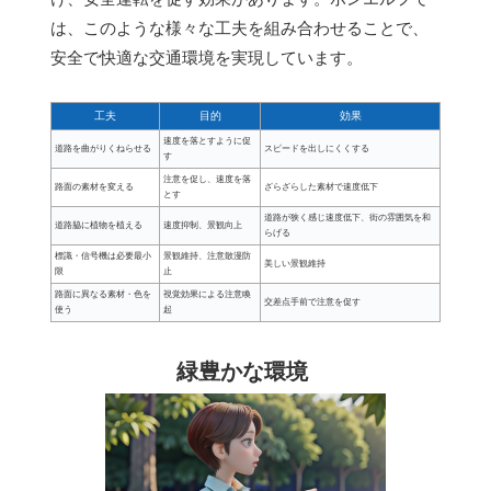
は、このような様々な工夫を組み合わせることで、
安全で快適な交通環境を実現しています。
工夫
目的
効果
速度を落とすように促
道路を曲がりくねらせる
スピードを出しにくくする
す
注意を促し、速度を落
路面の素材を変える
ざらざらした素材で速度低下
とす
道路が狭く感じ速度低下、街の雰囲気を和
道路脇に植物を植える
速度抑制、景観向上
らげる
標識・信号機は必要最小
景観維持、注意散漫防
美しい景観維持
限
止
路面に異なる素材・色を
視覚効果による注意喚
交差点手前で注意を促す
使う
起
緑豊かな環境