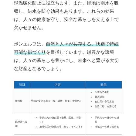
球温暖化防止に役立ちます。また、緑地は雨水を吸
収し、洪水を防ぐ効果もあります。これらの効果
は、人々の健康を守り、安全な暮らしを支える上で
欠かせません。
ボンエルフは、
自然と人々が共存する、快適で持続
可能な街づくり
を目指しています。緑豊かな環境
は、人々の暮らしを豊かにし、未来へと繋がる大切
な財産となるでしょう。
項目
内容
効果
街並みの美化
暑さ緩和
街路樹
季節の変化を彩る（桜、緑陰、紅葉、雪景色）
心に潤いを与える
生活に彩りを添える
子供たちの遊び場（遊具、芝生、木登
子供たちの健やかな成
り）
長
緑地帯・公
園
地域住民の交流の場（祭り、イベント）
地域の一体感を高める