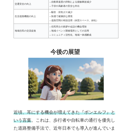
– 自動車速度の抑制による接触事故減少
交通安全の向上
– 子供や高齢者の安全な外出
– 騒音・排気ガス減少
生活道路機能の向上
– 快適で健康的な環境
– 道路空間の有効活用（休憩スペース、緑化）
– 住民同士の挨拶や会話の機会増加
地域住民の交流促進
– 地域イベント開催場所としての活用
– コミュニティ活性化、地域一体感醸成
今後の展望
近頃、耳にする機会が増えてきた『ボンエルフ』と
いう言葉
。これは、歩行者や自転車の通行を優先し
た道路整備手法で、近年日本でも導入が進んでいま