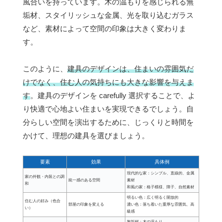
風合いを持っています。木の温もりを感じられる無
垢材、スタイリッシュな金属、光を取り込むガラス
など、素材によって空間の印象は大きく変わりま
す。
このように、
建具のデザインは、住まいの雰囲気だ
けでなく、住む人の気持ちにも大きな影響を与えま
す
。建具のデザインを carefully 選択することで、よ
り快適で心地よい住まいを実現できるでしょう。自
分らしい空間を演出するために、じっくりと時間を
かけて、理想の建具を選びましょう。
要素
効果
具体例
現代的な家：シンプル、直線的、金属
家の外観・内装との調
統一感のある空間
素材
和
和風の家：格子模様、障子、自然素材
明るい色：広く明るく開放的
住む人の好み（色合
部屋の印象を変える
濃い色：落ち着いた重厚な雰囲気、高
い）
級感
無垢材：木の温もり