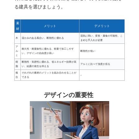
る建具を選びましょう。
素
メリット
デメリット
材
湿気に弱い、変形・腐食の可能性、こ
木
温かみのある風合い、断熱性に優れる
まめな手入れが必要
ア
耐久性・耐腐食性に優れる、軽量で加工しやす
ル
断熱性が低い
い、デザインの自由度が高い
ミ
樹
断熱性・気密性に優れる、省エネルギー効果が高
アルミに比べて強度が劣る
脂
い、結露の発生を抑える
複
それぞれの素材のメリットを組み合わせることが
–
合
できる
デザインの重要性