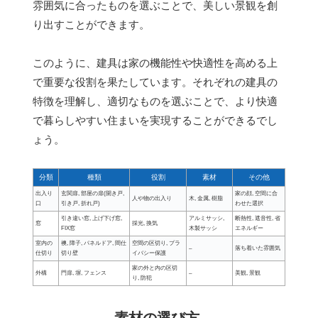
雰囲気に合ったものを選ぶことで、美しい景観を創
り出すことができます。
このように、建具は家の機能性や快適性を高める上
で重要な役割を果たしています。それぞれの建具の
特徴を理解し、適切なものを選ぶことで、より快適
で暮らしやすい住まいを実現することができるでし
ょう。
分類
種類
役割
素材
その他
出入り
玄関扉, 部屋の扉(開き戸,
家の顔, 空間に合
人や物の出入り
木, 金属, 樹脂
口
引き戸, 折れ戸)
わせた選択
引き違い窓, 上げ下げ窓,
アルミサッシ,
断熱性, 遮音性, 省
窓
採光, 換気
FIX窓
木製サッシ
エネルギー
室内の
襖, 障子, パネルドア, 間仕
空間の区切り, プラ
–
落ち着いた雰囲気
仕切り
切り壁
イバシー保護
家の外と内の区切
外構
門扉, 塀, フェンス
–
美観, 景観
り, 防犯