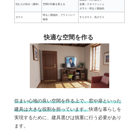
住む人の好み（素材）
空間の印象を変える
金属：スタイリッシュ
ガラス：明るく開放的
明るく開放的、プライバシー
ガラス
すりガラス、色ガラス
確保
快適な空間を作る
住まい心地の良い空間を作る上で、窓や扉といった
建具は大きな役割を担っています。
快適な暮らしを
実現するために、建具選びは慎重に行う必要があり
ます。