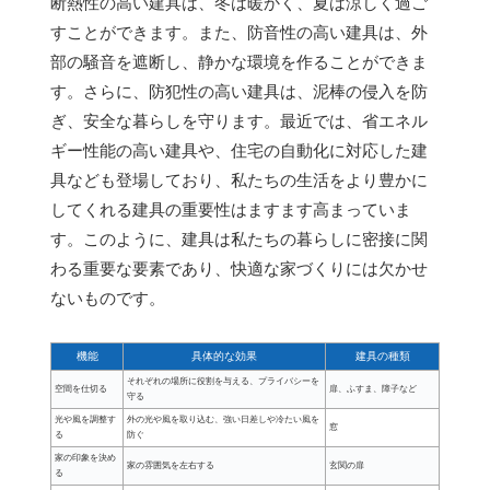
断熱性の高い建具は、冬は暖かく、夏は涼しく過ご
すことができます。また、防音性の高い建具は、外
部の騒音を遮断し、静かな環境を作ることができま
す。さらに、防犯性の高い建具は、泥棒の侵入を防
ぎ、安全な暮らしを守ります。最近では、省エネル
ギー性能の高い建具や、住宅の自動化に対応した建
具なども登場しており、私たちの生活をより豊かに
してくれる建具の重要性はますます高まっていま
す。このように、建具は私たちの暮らしに密接に関
わる重要な要素であり、快適な家づくりには欠かせ
ないものです。
機能
具体的な効果
建具の種類
それぞれの場所に役割を与える、プライバシーを
空間を仕切る
扉、ふすま、障子など
守る
光や風を調整す
外の光や風を取り込む、強い日差しや冷たい風を
窓
る
防ぐ
家の印象を決め
家の雰囲気を左右する
玄関の扉
る