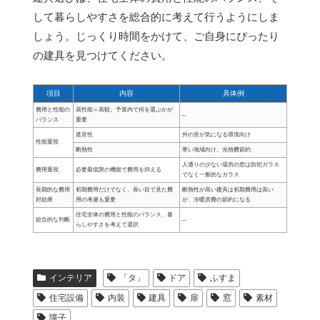
して暮らしやすさを総合的に考えて行うようにしま
しょう。じっくり時間をかけて、ご自身にぴったり
の建具を見つけてください。
項目
内容
具体例
費用と性能の
高性能＝高額。予算内で何を選ぶかが
–
バランス
重要
遮音性
外の音が気になる環境向け
性能重視
断熱性
寒い地域向け。光熱費節約
人通りの少ない場所の窓は防犯ガラス
費用重視
必要最低限の機能で費用を抑える
でなく一般的なガラス
長期的な費用
初期費用だけでなく、長い目で見た費
断熱性が高い建具は初期費用は高い
対効果
用の考慮も重要
が、冷暖房費の節約になる
住宅全体の費用と性能のバランス、暮
総合的な判断
–
らしやすさを考えて選択
インテリア
「タ」
ドア
ふすま
住宅設備
内装
建具
扉
窓
素材
障子