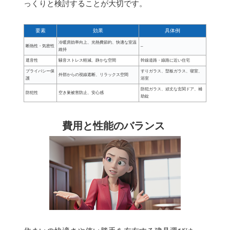
っくりと検討することが大切です。
要素
効果
具体例
冷暖房効率向上、光熱費節約、快適な室温
断熱性・気密性
–
維持
遮音性
騒音ストレス軽減、静かな空間
幹線道路・線路に近い住宅
プライバシー保
すりガラス、型板ガラス、寝室、
外部からの視線遮断、リラックス空間
護
浴室
防犯ガラス、頑丈な玄関ドア、補
防犯性
空き巣被害防止、安心感
助錠
費用と性能のバランス