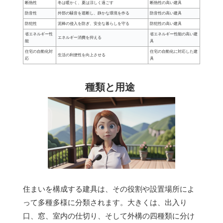
断熱性
冬は暖かく、夏は涼しく過ごす
断熱性の高い建具
防音性
外部の騒音を遮断し、静かな環境を作る
防音性の高い建具
防犯性
泥棒の侵入を防ぎ、安全な暮らしを守る
防犯性の高い建具
省エネルギー性
省エネルギー性能の高い建
エネルギー消費を抑える
能
具
住宅の自動化対
住宅の自動化に対応した建
生活の利便性を向上させる
応
具
種類と用途
住まいを構成する建具は、その役割や設置場所によ
って多種多様に分類されます。大きくは、出入り
口、窓、室内の仕切り、そして外構の四種類に分け