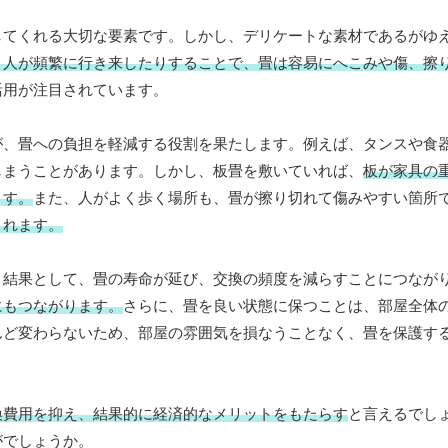
してくれる大切な要素です。しかし、デリケートな素材であるがゆ
、人が頻繁に行き来したりすることで、畳は容易にへこみや傷、擦
活用が注目されています。
が、畳への負担を軽減する役割を果たします。例えば、タンスや食
しまうことがあります。しかし、板畳を敷いていれば、
板が家具の
ます。
また、人がよく歩く場所も、畳が擦り切れて傷みやすい箇所
くれます。
。結果として、畳の寿命が延び、交換の頻度を減らすことにつなが
にもつながります。
さらに、畳を良い状態に保つことは、部屋全体
んど変わらないため、部屋の雰囲気を損なうことなく、畳を保護す
換費用を抑え、結果的に経済的なメリットをもたらす
と言えるでし
がでしょうか。