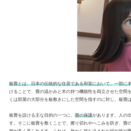
板畳とは、日本の伝統的な住居である和室において、一部に
けることで、畳の温かみと木の持つ機能性を両立させた空間
くは部屋の大部分を板敷きにした空間を指すのに対し、板畳
板畳を設ける主な目的の一つに、
畳の保護
があります。人の
す。そこに板畳を敷くことで、擦り切れやへこみを防ぎ、畳
例が多く見られます。これは、外から持ち込まれた砂や埃が