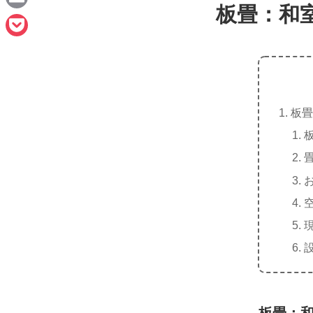
e
板畳：和
a
E
c
m
P
e
a
o
b
i
c
o
l
板畳
k
o
e
k
t