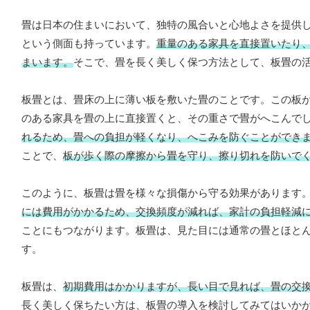
畳は日本の住まいにおいて、独特の風合いと心地よさを提供
という側面も持っています。
重量のある家具を直接置いたり
まいます。
そこで、畳を長く美しく保つ方法として、板畳の
板畳とは、畳床の上に薄い板を敷いた畳のことです。この板
のある家具を畳の上に直接置くと、その重さで畳がへこんで
れるため、畳への負担が軽くなり、へこみを防ぐことができ
ことで、
板が歩く際の摩擦から畳を守り、擦り切れを防いで
このように、板畳は畳を様々な損傷から守る効果があります
には費用がかかるため、交換頻度が減れば、家計の負担軽減
ことにもつながります。板畳は、見た目には通常の畳とほと
す。
板畳は、
初期費用はかかりますが、長い目で見れば、畳の交
長く美しく保ちたい方は、板畳の導入を検討してみてはいか