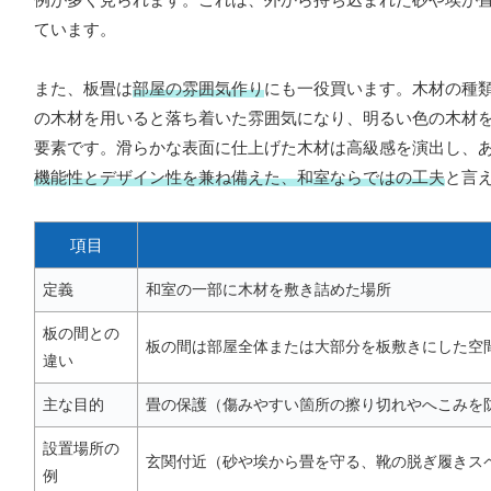
ています。
また、板畳は
部屋の雰囲気作り
にも一役買います。木材の種
の木材を用いると落ち着いた雰囲気になり、明るい色の木材
要素です。滑らかな表面に仕上げた木材は高級感を演出し、
機能性とデザイン性を兼ね備えた、和室ならではの工夫
と言
項目
定義
和室の一部に木材を敷き詰めた場所
板の間との
板の間は部屋全体または大部分を板敷きにした空
違い
主な目的
畳の保護（傷みやすい箇所の擦り切れやへこみを
設置場所の
玄関付近（砂や埃から畳を守る、靴の脱ぎ履きス
例