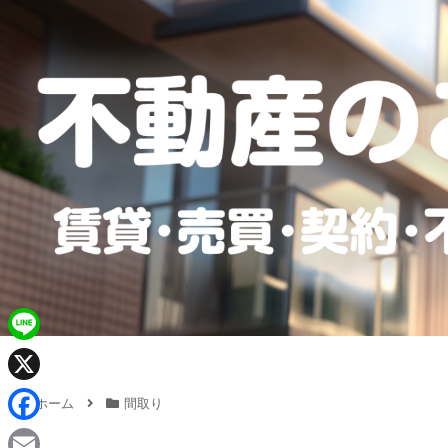
L
i
X
ホーム
間取り
n
F