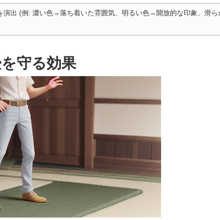
演出 (例: 濃い色→落ち着いた雰囲気、明るい色→開放的な印象、滑
畳を守る効果