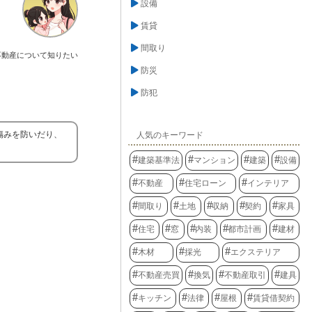
設備
賃貸
間取り
不動産について知りたい
防災
防犯
傷みを防いだり、
人気のキーワード
建築基準法
マンション
建築
設備
不動産
住宅ローン
インテリア
間取り
土地
収納
契約
家具
住宅
窓
内装
都市計画
建材
木材
採光
エクステリア
不動産売買
換気
不動産取引
建具
キッチン
法律
屋根
賃貸借契約