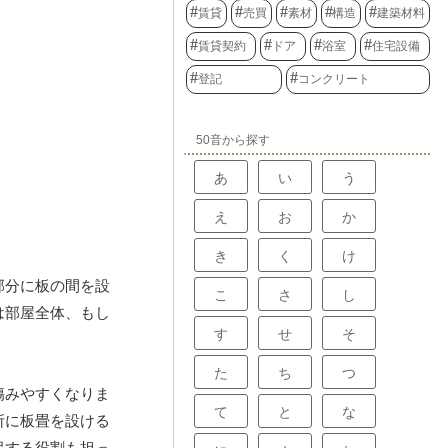
賃貸
売買
素材
構造
建築材料
賃貸契約
ドア
浴室
住宅設備
登記
コンクリート
50音から探す
あ
い
う
え
お
か
き
く
け
部分に板の間を設
こ
さ
し
は部屋全体、もし
す
せ
そ
た
ち
つ
傷みやすくなりま
て
と
な
所に板畳を設ける
保する役割も担っ