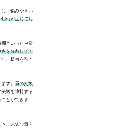
えに、傷みやすい
り切れが生じてし
器棚といった重量
重さを分散してく
です。板畳を敷く
ります。
畳の交換
の美観を維持する
ることができま
ょう。大切な畳を