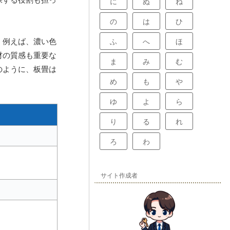
に
ぬ
ね
の
は
ひ
。例えば、濃い色
ふ
へ
ほ
材の質感も重要な
ま
み
む
のように、板畳は
め
も
や
ゆ
よ
ら
り
る
れ
ろ
わ
サイト作成者