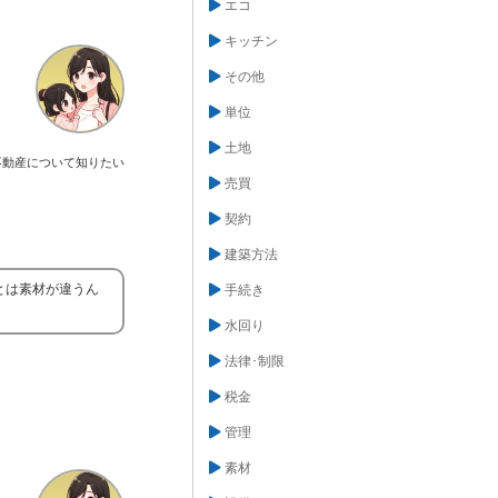
エコ
キッチン
その他
単位
土地
不動産について知りたい
売買
契約
建築方法
とは素材が違うん
手続き
水回り
法律･制限
税金
管理
素材