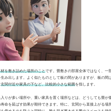
木材を敷き詰めた場所のこと
です。畳敷きの部屋全体ではなく、一
を生み出します。よく似たものとして板の間がありますが、板の間
は
玄関付近や家具の下など、比較的小さな範囲
を指します。
出入りが多い場所や、重い家具を置く場所などは、どうしても畳が
の寿命を延ばす効果が期待できます。特に、玄関から直接上がる場
畳を傷めるのを防ぐと同時に、靴を脱ぎ履きする際のスペースを確