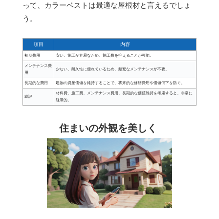
って、カラーベストは最適な屋根材と言えるでしょ
う。
項目
内容
初期費用
安い。施工が容易なため、施工費を抑えることが可能。
メンテナンス費
少ない。耐久性に優れているため、頻繁なメンテナンスが不要。
用
長期的な費用
建物の資産価値を維持することで、将来的な修繕費用や価値低下を防ぐ。
材料費、施工費、メンテナンス費用、長期的な価値維持を考慮すると、非常に
総評
経済的。
住まいの外観を美しく