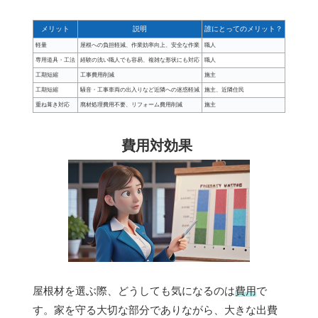
メリット
説明
誰にとってのメリット？
軽量
屋根への負担軽減、作業効率向上、安全な作業
職人
専用道具・工法
経験の浅い職人でも容易、複雑な形状にも対応
職人
工期短縮
工事費用削減
施主
工期短縮
騒音・工事車両の出入りなど近隣への迷惑軽減
施主、近隣住民
重ね葺き対応
廃材処理費用不要、リフォーム費用削減
施主
費用対効果
屋根材を選ぶ際、どうしても気になるのは
費用
で
す。家を守る大切な部分でありながら、大きな出費