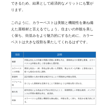
できるため、結果として経済的なメリットにも繋が
ります。
このように、カラーベストは美観と機能性を兼ね備
えた屋根材と言えるでしょう。住まいの外観を美し
く保ち、街並みをより魅力的にするために、カラー
ベストは大きな役割を果たしてくれるはずです。
項目
説明
外観は住む人の印象や周囲の景観に影響を与え、屋根材はその重要な要素。カラー
概要
ベストは外観を美しく彩る優れた選択肢。
カラーベス
豊富な色合い（例：茶色は落ち着いた雰囲気、青はモダンな印象）と形状があり、
トの特徴
様々な様式の住宅に調和。
新築時
設計段階から色や形状を検討することで理想的な外観を実現。
リフォーム
古くなった屋根材を交換することで新築のような外観を取り戻せる。
時
経年劣化による色あせや汚れが目立ちにくく、長期間美しい外観を維持。メンテナ
耐久性
ンスの手間や費用を抑え、経済的。
カラーベストは美観と機能性を兼ね備え、外観を美しく保ち、街並みを魅力的にす
結論
る。