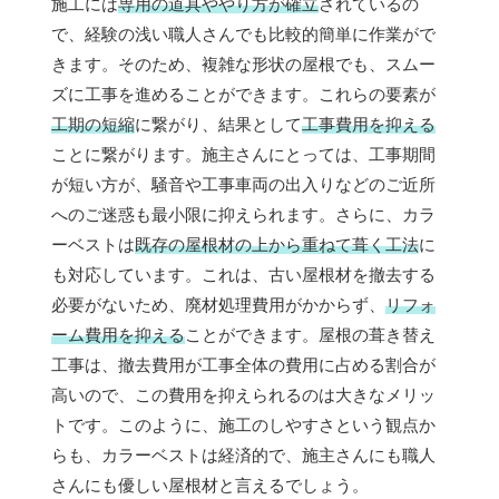
施工には
専用の道具ややり方が確立
されているの
で、経験の浅い職人さんでも比較的簡単に作業がで
きます。そのため、複雑な形状の屋根でも、スムー
ズに工事を進めることができます。これらの要素が
工期の短縮
に繋がり、結果として
工事費用を抑える
ことに繋がります。施主さんにとっては、工事期間
が短い方が、騒音や工事車両の出入りなどのご近所
へのご迷惑も最小限に抑えられます。さらに、カラ
ーベストは
既存の屋根材の上から重ねて葺く工法
に
も対応しています。これは、古い屋根材を撤去する
必要がないため、廃材処理費用がかからず、
リフォ
ーム費用を抑える
ことができます。屋根の葺き替え
工事は、撤去費用が工事全体の費用に占める割合が
高いので、この費用を抑えられるのは大きなメリッ
トです。このように、施工のしやすさという観点か
らも、カラーベストは経済的で、施主さんにも職人
さんにも優しい屋根材と言えるでしょう。