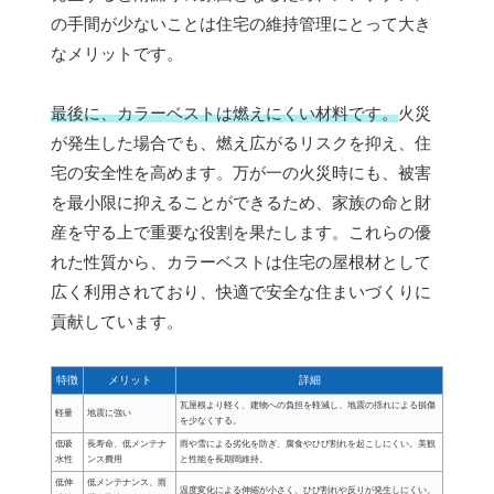
の手間が少ないことは住宅の維持管理にとって大き
なメリットです。
最後に、カラーベストは燃えにくい材料です。
火災
が発生した場合でも、燃え広がるリスクを抑え、住
宅の安全性を高めます。万が一の火災時にも、被害
を最小限に抑えることができるため、家族の命と財
産を守る上で重要な役割を果たします。これらの優
れた性質から、カラーベストは住宅の屋根材として
広く利用されており、快適で安全な住まいづくりに
貢献しています。
特徴
メリット
詳細
瓦屋根より軽く、建物への負担を軽減し、地震の揺れによる損傷
軽量
地震に強い
を少なくする。
低吸
長寿命、低メンテナ
雨や雪による劣化を防ぎ、腐食やひび割れを起こしにくい。美観
水性
ンス費用
と性能を長期間維持。
低伸
低メンテナンス、雨
温度変化による伸縮が小さく、ひび割れや反りが発生しにくい。