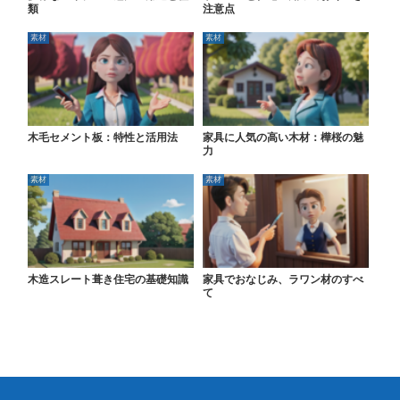
類
注意点
素材
素材
木毛セメント板：特性と活用法
家具に人気の高い木材：樺桜の魅
力
素材
素材
木造スレート葺き住宅の基礎知識
家具でおなじみ、ラワン材のすべ
て