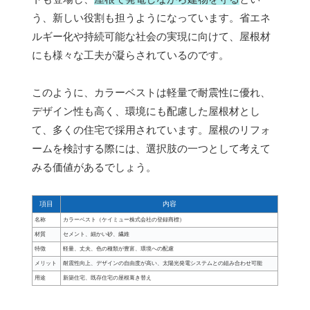
う、新しい役割も担うようになっています。省エネ
ルギー化や持続可能な社会の実現に向けて、屋根材
にも様々な工夫が凝らされているのです。
このように、カラーベストは軽量で耐震性に優れ、
デザイン性も高く、環境にも配慮した屋根材とし
て、多くの住宅で採用されています。屋根のリフォ
ームを検討する際には、選択肢の一つとして考えて
みる価値があるでしょう。
項目
内容
名称
カラーベスト（ケイミュー株式会社の登録商標）
材質
セメント、細かい砂、繊維
特徴
軽量、丈夫、色の種類が豊富、環境への配慮
メリット
耐震性向上、デザインの自由度が高い、太陽光発電システムとの組み合わせ可能
用途
新築住宅、既存住宅の屋根葺き替え