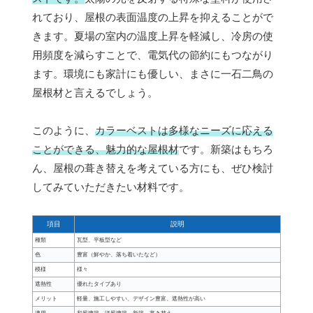
れており、屋根の表面温度の上昇を抑えることがで
きます。夏場の室内の温度上昇を軽減し、冷房の使
用頻度を減らすことで、電気代の節約にもつながり
ます。環境にも家計にも優しい、まさに一石二鳥の
屋根材と言えるでしょう。
このように、
カラーベストは多様なニーズに応える
ことができる、魅力的な屋根材
です。新築はもちろ
ん、屋根の葺き替えを考えている方にも、ぜひ検討
してみていただきたい材料です。
項目
説明
種類
瓦型、平板型など
色
豊富（鮮やか、落ち着いたなど）
模様
様々
遮熱性
優れたタイプあり
メリット
軽量、施工しやすい、デザイン豊富、遮熱性が高い