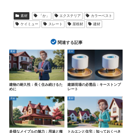
素材
「か」
エクステリア
カラーベスト
ケイミュー
スレート
屋根材
建材
関連する記事
素材
素材
建物の耐久性：長く住み続けるた
建築現場の必需品：キーストンプ
めに
レート
素材
素材
多様なメイプルの魅力：用途と種
トルエンと住宅：知っておくべき