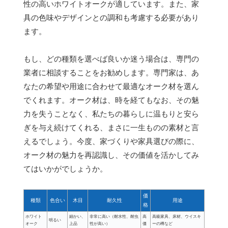
性の高いホワイトオークが適しています。また、家
具の色味やデザインとの調和も考慮する必要があり
ます。
もし、どの種類を選べば良いか迷う場合は、専門の
業者に相談することをお勧めします。専門家は、あ
なたの希望や用途に合わせて最適なオーク材を選ん
でくれます。オーク材は、時を経てもなお、その魅
力を失うことなく、私たちの暮らしに温もりと安ら
ぎを与え続けてくれる、まさに一生ものの素材と言
えるでしょう。今度、家づくりや家具選びの際に、
オーク材の魅力を再認識し、その価値を活かしてみ
てはいかがでしょうか。
価
種類
色合い
木目
耐久性
用途
格
ホワイト
細かい、
非常に高い（耐水性、耐虫
高
高級家具、床材、ウイスキ
明るい
オーク
上品
性が高い）
価
ーの樽など