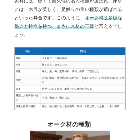
家具には、硬くて耐久性のある種類が選ばれ、床材
には、木目が美しく、足触りの良い種類が選ばれる
といった具合です。このように、
オーク材は多様な
魅力と特性を持つ、まさに木材の王様
と言えるでし
ょう。
項目
内容
種類
ブナ科コナラ属の総称
性質
堅く丈夫、腐りにくい
用途
家具、船、樽、建築材料、床材、内装、工芸品など
力強い木目、重厚感のある色合い、加工しやすい、経年変化で味わいを増
特徴
す
分布
世界中に広く分布、地域ごとに種類が異なる
種類による特徴の違
木目、色合い、硬さなど
い
用途と種類の選択
家具：硬く耐久性のある種類、床材：木目が美しく足触りの良い種類
オーク材の種類