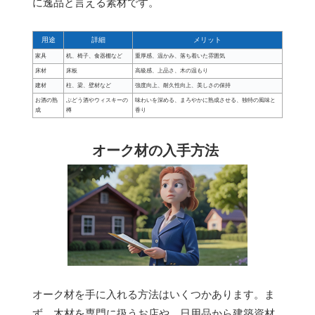
に逸品と言える素材です。
用途
詳細
メリット
家具
机、椅子、食器棚など
重厚感、温かみ、落ち着いた雰囲気
床材
床板
高級感、上品さ、木の温もり
建材
柱、梁、壁材など
強度向上、耐久性向上、美しさの保持
お酒の熟
ぶどう酒やウィスキーの
味わいを深める、まろやかに熟成させる、独特の風味と
成
樽
香り
オーク材の入手方法
オーク材を手に入れる方法はいくつかあります。ま
ず、木材を専門に扱うお店や、日用品から建築資材