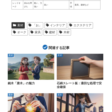
レッドオ
赤みを帯
粗い、力
手
高い
家具、建材など
ーク
びた
強い
頃
素材
「お」
インテリア
エクステリア
オーク
家具
建材
木材
関連する記事
素材
素材
銘木「唐木」の魅力
石綿スレート板：適切な処理で安
全確保
素材
素材