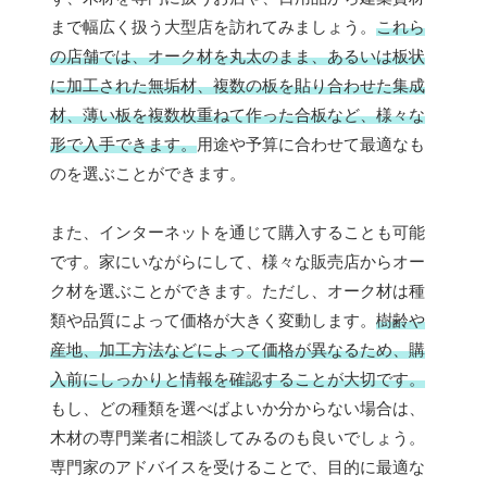
まで幅広く扱う大型店を訪れてみましょう。
これら
の店舗では、オーク材を丸太のまま、あるいは板状
に加工された無垢材、複数の板を貼り合わせた集成
材、薄い板を複数枚重ねて作った合板など、様々な
形で入手できます。
用途や予算に合わせて最適なも
のを選ぶことができます。
また、インターネットを通じて購入することも可能
です。家にいながらにして、様々な販売店からオー
ク材を選ぶことができます。ただし、オーク材は種
類や品質によって価格が大きく変動します。
樹齢や
産地、加工方法などによって価格が異なるため、購
入前にしっかりと情報を確認することが大切です。
もし、どの種類を選べばよいか分からない場合は、
木材の専門業者に相談してみるのも良いでしょう。
専門家のアドバイスを受けることで、目的に最適な