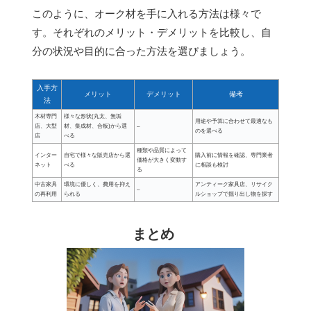
このように、オーク材を手に入れる方法は様々で
す。それぞれのメリット・デメリットを比較し、自
分の状況や目的に合った方法を選びましょう。
入手方
メリット
デメリット
備考
法
木材専門
様々な形状(丸太、無垢
用途や予算に合わせて最適なも
店、大型
材、集成材、合板)から選
–
のを選べる
店
べる
種類や品質によって
インター
自宅で様々な販売店から選
購入前に情報を確認、専門業者
価格が大きく変動す
ネット
べる
に相談も検討
る
中古家具
環境に優しく、費用を抑え
アンティーク家具店、リサイク
–
の再利用
られる
ルショップで掘り出し物を探す
まとめ