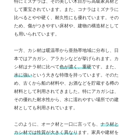
特にミズナラは、その美しい木目から高級家具材と
して重宝されています。また、コナラはミズナラに
比べるとやや硬く、耐久性にも優れています。その
ため、傷がつきやすい床材や、建物の構造材として
も用いられています。
一方、カシ材は暖温帯から亜熱帯地域に分布し、日
本ではアカガシ、アラカシなどが挙げられます。カ
シ材はナラ材に比べて
色が濃く、重硬
です。また、
水に強い
という大きな特徴を持っています。そのた
め、古くから船の材料や、お酒などを貯蔵する樽の
材料として利用されてきました。特にアカガシは、
その優れた耐水性から、水に濡れやすい場所での建
材としても利用されています。
このように、オーク材と一口に言っても、
ナラ材と
カシ材では性質が大きく異なり
ます。家具や建材を