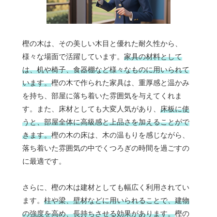
樫の木は、その美しい木目と優れた耐久性から、
様々な場面で活躍しています。
家具の材料として
は、机や椅子、食器棚など様々なものに用いられて
います。
樫の木で作られた家具は、重厚感と温かみ
を持ち、部屋に落ち着いた雰囲気を与えてくれま
す。また、床材としても大変人気があり、
床板に使
うと、部屋全体に高級感と上品さを加えることがで
きます。
樫の木の床は、木の温もりを感じながら、
落ち着いた雰囲気の中でくつろぎの時間を過ごすの
に最適です。
さらに、樫の木は建材としても幅広く利用されてい
ます。
柱や梁、壁材などに用いられることで、建物
の強度を高め、長持ちさせる効果があります。
樫の