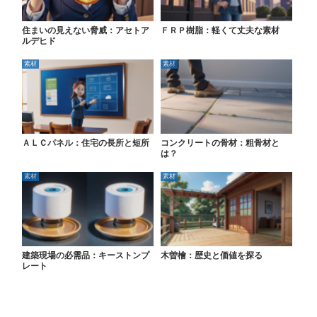
住まいの見えない脅威：アセトア
ＦＲＰ樹脂：軽くて丈夫な素材
ルデヒド
素材
素材
ＡＬＣパネル：住宅の長所と短所
コンクリートの骨材：粗骨材と
は？
素材
素材
建築現場の必需品：キーストンプ
木曽檜：歴史と価値を探る
レート