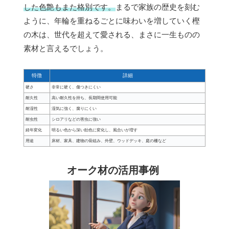
した色艶もまた格別です。
まるで家族の歴史を刻む
ように、年輪を重ねるごとに味わいを増していく樫
の木は、世代を超えて愛される、まさに一生ものの
素材と言えるでしょう。
特徴
詳細
硬さ
非常に硬く、傷つきにくい
耐久性
高い耐久性を持ち、長期間使用可能
耐湿性
湿気に強く、腐りにくい
耐虫性
シロアリなどの害虫に強い
経年変化
明るい色から深い飴色に変化し、風合いが増す
用途
床材、家具、建物の骨組み、外壁、ウッドデッキ、庭の柵など
オーク材の活用事例