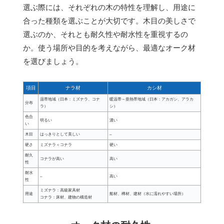
選ぶ際には、それぞれの木の特性を理解し、用途に
合った種類を選ぶことが大切です。木目の美しさで
選ぶのか、それとも耐久性や耐水性を重視するの
か。使う場所や目的を考えながら、最適なオーク材
を選びましょう。
項目
ナラ材
カシ材
温帯地域（日本：ミズナラ、コナ
暖温帯～亜熱帯地域（日本：アカガシ、アラカ
分布
ラ）
シ）
色合
明るい
濃い
い
木目
はっきりとして美しい
–
硬さ
ミズナラ＜コナラ
硬い
耐久
コナラが高い
高い
性
耐水
–
高い
性
ミズナラ：高級家具材
用途
船材、樽材、建材（水に濡れやすい場所）
コナラ：床材、建物の構造材