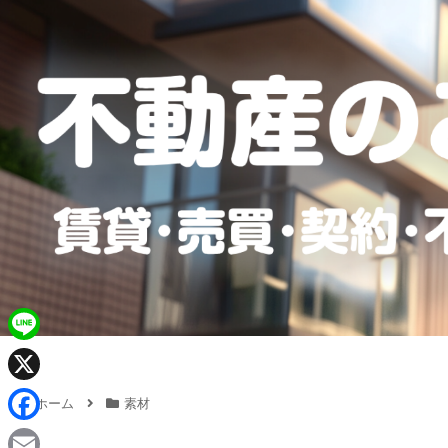
L
i
X
ホーム
素材
n
F