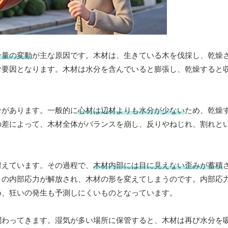
分量の変動
が主な原因です。木材は、生きている木を伐採し、乾燥
む要因となります。木材は水分を含んでいると膨張し、乾燥すると
分があります。一般的に
心材は辺材よりも水分が少ない
ため、乾燥
の差によって、木材全体がバランスを崩し、反りやねじれ、割れと
耐えています。その過程で、
木材内部には目に見えない歪みが蓄積
この内部応力が解放され、木材の形を変えてしまうのです。内部応
め、狂いの発生も予測しにくいものとなっています。
関わってきます。湿気が多い場所に保管すると、木材は再び水分を