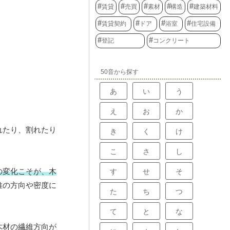
賃貸
売買
素材
構造
建築材料
賃貸契約
ドア
浴室
住宅設備
登記
コンクリート
50音から探す
あ
い
う
え
お
か
れたり、割れたり
き
く
け
こ
さ
し
の変化こそが、木
す
せ
そ
維の方向や密度に
た
ち
つ
て
と
な
木材の繊維方向が