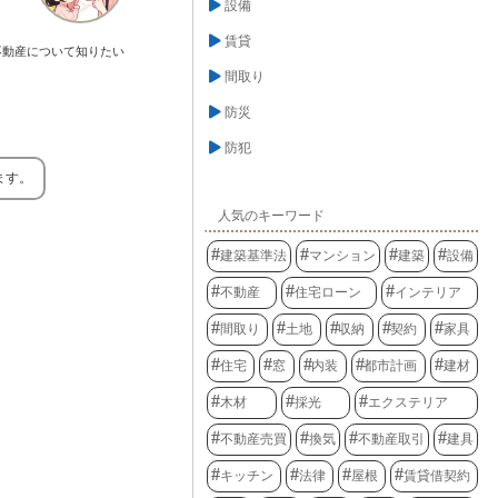
設備
賃貸
不動産について知りたい
間取り
防災
防犯
ます。
人気のキーワード
建築基準法
マンション
建築
設備
不動産
住宅ローン
インテリア
間取り
土地
収納
契約
家具
住宅
窓
内装
都市計画
建材
木材
採光
エクステリア
不動産売買
換気
不動産取引
建具
キッチン
法律
屋根
賃貸借契約