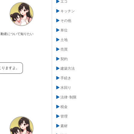
エコ
キッチン
その他
単位
不動産について知りたい
土地
売買
契約
こりますよ。
建築方法
手続き
水回り
法律･制限
税金
管理
素材