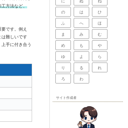
に
ぬ
ね
加工方法など、
の
は
ひ
ふ
へ
ほ
重要です。例え
ま
み
む
とは難しいです
、上手に付き合う
め
も
や
ゆ
よ
ら
り
る
れ
ろ
わ
サイト作成者