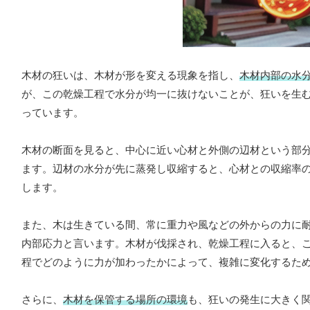
木材の狂いは、木材が形を変える現象を指し、
木材内部の水
が、この乾燥工程で水分が均一に抜けないことが、狂いを生
っています。
木材の断面を見ると、中心に近い心材と外側の辺材という部
ます。辺材の水分が先に蒸発し収縮すると、心材との収縮率
します。
また、木は生きている間、常に重力や風などの外からの力に
内部応力と言います。木材が伐採され、乾燥工程に入ると、
程でどのように力が加わったかによって、複雑に変化するた
さらに、
木材を保管する場所の環境
も、狂いの発生に大きく