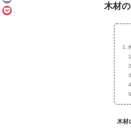
e
木材の
a
E
c
m
P
e
a
o
b
i
c
o
l
k
o
e
k
t
木材