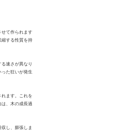
させて作られます
収縮する性質を持
する速さが異なり
いった狂いが発生
されます。これを
力は、木の成長過
吸収し、膨張しま