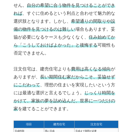
せん。
自分の希望に合う物件を見つけることができ
れば
、すぐに住めるという利点と合わせて魅力的な
選択肢となります。しかし、
希望通りの間取りや設
備の物件を見つけるのは難しい
場合もあります。妥
協が必要になるケースも少なくなく、
住み始めてか
ら「こうしておけばよかった」と後悔する
可能性も
否定できません。
注文住宅は、建売住宅よりも
費用は高くなる傾向
が
ありますが、
長い期間住む家だからこそ、妥協せず
にこだわって
、理想の住まいを実現したいという方
には最適な選択と言えるでしょう。
じっくり時間を
かけて、家族の夢を詰め込んだ、世界に一つだけの
家
を建てることができます。
項目
建売住宅
注文住宅
完成時期
既に完成
完成まで期間が必要