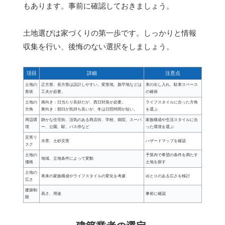
もあります。事前に確認しておきましょう。
土地選びは家づくりの第一歩です。しっかりと情報
収集を行い、後悔のない選択をしましょう。
項目
詳細
注意点
土地の
正方形、長方形は設計しやすい。変形地、旗竿地などは
車の出し入れ、駐車スペース
形状
工夫が必要。
の確保
土地の
南向き：日当たり良好だが、西日対策が必要。
ライフスタイルに合った方角
方角
東向き：朝日が気持ち良いが、冬は日照時間が短い。
を選ぶ
周辺環
静かな住宅街、活気のある商店街、学校、病院、スーパ
家族構成や生活スタイルに合
境
ー、公園、駅、バス停など
った環境を選ぶ
災害リ
水害、土砂災害
ハザードマップを確認
スク
土地の
予算内で希望の条件を満たす
地域、立地条件によって変動
価格
土地を探す
土地の
将来の家族構成やライフスタイルの変化を考慮
ゆとりのある広さを検討
広さ
建築制
高さ、用途
事前に確認
限