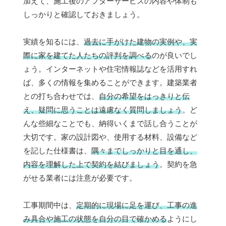
加えて、施工後のアフターサービスの内容や体制も
しっかりと確認しておきましょう。
実績を知るには、
過去に手がけた建物の実例や、実
際に家を建てた人たちの評判を調べる
のが良いでし
ょう。インターネットや住宅情報誌などを活用すれ
ば、多くの情報を集めることができます。建築業者
との打ち合わせでは、
自分の希望をはっきりと伝
え、疑問に思うことは遠慮なく質問しましょう
。ど
んな些細なことでも、納得いくまで話し合うことが
大切です。家の設計図や、使用する材料、設備など
を記した仕様書は、
隅々までしっかりと目を通し、
内容を理解した上で契約を結びましょう
。契約を急
がせる業者には注意が必要です。
工事期間中は、
定期的に現場に足を運び、工事の進
み具合や施工の状態を自分の目で確かめる
ようにし