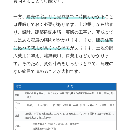
質問することも可能です。
一方、
建売住宅よりも完成までに時間がかかる
こと
は理解しておく必要があります。土地探しから始ま
り、設計、建築確認申請、実際の工事と、完成まで
にはある程度の期間がかかります。また、
建売住宅
に比べて費用が高くなる傾向
があります。土地の購
入費用に加え、建築費用、諸費用などがかかりま
す。そのため、資金計画をしっかりと立て、無理の
ない範囲で進めることが大切です。
項目
内容
更地の土地を購入し、自分の思い通りの家を建てる住宅取得の方法。土地と建物は別々
定義
に購入。
プロセ
土地探し → 土地の購入 → 家の設計（間取り、外観、設備、材料など）→ 建築 → 完成
ス
自由設計が可能（建築会社によっては、ある程度のプランから選択または一部変更）。
設計
建売住宅より自由度が高い。
自由度の高さ（間取り、設備、庭、外構など）
メリッ
建築過程の確認が可能