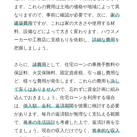
ます。これらの費用は土地の価格や地域によって異
なりますので、事前に確認が必要です。次に、
家の
建築費用
ですが、これは家の大きさや使用する材
料、設備などによって大きく変わります。ハウスメ
ーカーや工務店に見積もりを依頼し、
詳細な費用
を
把握しましょう。
さらに、
諸費用
として、住宅ローンの事務手数料や
保証料、火災保険料、固定資産税、引っ越し費用な
ど、様々な費用が発生します。これらの費用も
決し
て安くはありません
ので、忘れずに資金計画に組み
込んでおきましょう。住宅ローンを利用する場合
は、
借入額、金利、返済期間
を慎重に検討する必要
があります。毎月の返済額が無理なく支払える範囲
で、
将来の生活設計
も考慮した上で、返済計画を立
てましょう。現在の収入だけでなく、
将来的な収入