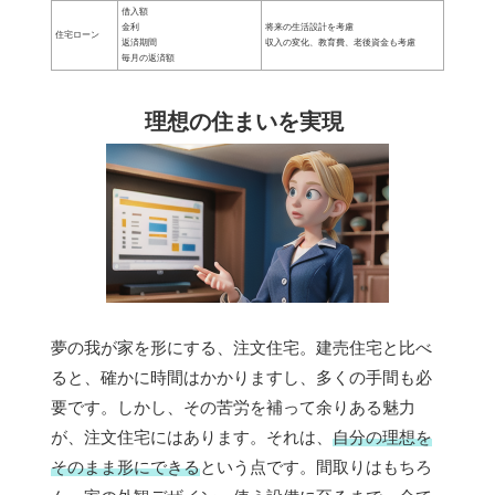
借入額
金利
将来の生活設計を考慮
住宅ローン
返済期間
収入の変化、教育費、老後資金も考慮
毎月の返済額
理想の住まいを実現
夢の我が家を形にする、注文住宅。建売住宅と比べ
ると、確かに時間はかかりますし、多くの手間も必
要です。しかし、その苦労を補って余りある魅力
が、注文住宅にはあります。それは、
自分の理想を
そのまま形にできる
という点です。間取りはもちろ