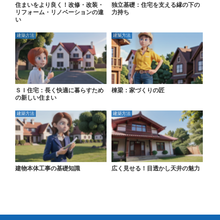
住まいをより良く！改修・改装・
独立基礎：住宅を支える縁の下の
リフォーム・リノベーションの違
力持ち
い
建築方法
建築方法
ＳＩ住宅：長く快適に暮らすため
棟梁：家づくりの匠
の新しい住まい
建築方法
建築方法
建物本体工事の基礎知識
広く見せる！目透かし天井の魅力