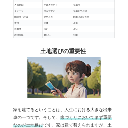
入居時期
手続き後すぐ
完成後
イメージ
掴みやすい
完成まで不明
間取り・設備
変更不可
自由に決定可能
費用
安価
高価
自由度
低い
高い
理想実現
難しい
可能
土地選びの重要性
家を建てるということは、人生における大きな出来
事の一つです。そして、
家づくりにおいてまず重要
なのが土地選び
です。家は建て替えられますが、土