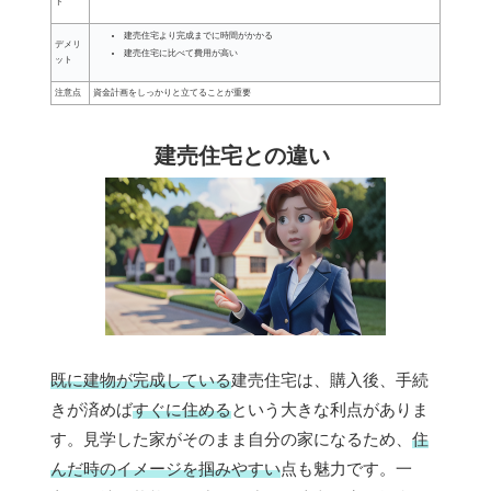
ト
建売住宅より完成までに時間がかかる
デメリ
建売住宅に比べて費用が高い
ット
注意点
資金計画をしっかりと立てることが重要
建売住宅との違い
既に建物が完成している
建売住宅は、購入後、手続
きが済めば
すぐに住める
という大きな利点がありま
す。見学した家がそのまま自分の家になるため、
住
んだ時のイメージを掴みやすい
点も魅力です。一