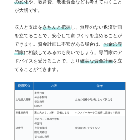
の変化
や、教育費、老後資金なども考えておくこと
が大切です。
収入と支出を
きちんと把握
し、無理のない返済計画
を立てることで、安心して家づくりを進めることが
できます。資金計画に不安がある場合は、
お金の専
門家
に相談してみるのも良いでしょう。専門家のア
ドバイスを受けることで、より
確実な資金計画
を立
てることができます。
費用区分
内訳
備考
土地代金
仲介手数料
土地購入費用
土地の価格や地域によって異なる
登記費用
印紙税
家建築費用
家の大きさ、材料、設備による
ハウスメーカーや工務店に見積もり依頼
住宅ローン事務手数料
保証料
諸費用
火災保険料
金額は決して安くない
固定資産税
引っ越し費用