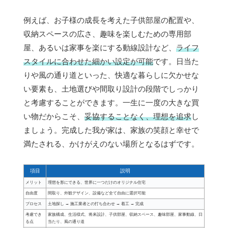
例えば、お子様の成長を考えた子供部屋の配置や、
収納スペースの広さ、趣味を楽しむための専用部
屋、あるいは家事を楽にする動線設計など、
ライフ
スタイルに合わせた細かい設定が可能
です。日当た
りや風の通り道といった、快適な暮らしに欠かせな
い要素も、土地選びや間取り設計の段階でしっかり
と考慮することができます。一生に一度の大きな買
い物だからこそ、
妥協することなく、理想を追求
し
ましょう。完成した我が家は、家族の笑顔と幸せで
満たされる、かけがえのない場所となるはずです。
項目
説明
メリット
理想を形にできる、世界に一つだけのオリジナル住宅
自由度
間取り、外観デザイン、設備など全て自由に選択可能
プロセス
土地探し → 施工業者との打ち合わせ → 着工 → 完成
考慮でき
家族構成、生活様式、将来設計、子供部屋、収納スペース、趣味部屋、家事動線、日
る点
当たり、風の通り道