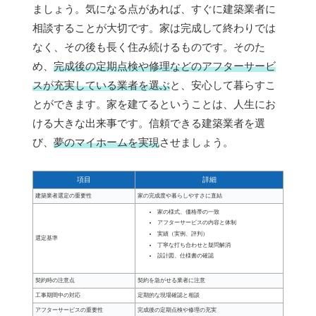
ましょう。気になる点があれば、すぐに建築業者に
相談することが大切です。家は完成して終わりでは
なく、その後も長く住み続けるものです。そのた
め、
完成後の定期点検や修理などのアフターサービ
スが充実している業者を選ぶ
と、安心して暮らすこ
とができます。家を建てるということは、人生にお
ける大きな出来事です。信頼できる建築業者を選
び、
夢のマイホームを実現
させましょう。
項目
詳細
建築業者選定の重要性
家の完成度や暮らしやすさに直結
家の様式、価格帯の一致
アフターサービスの内容と体制
実績（実例、評判）
選定基準
丁寧な打ち合わせと疑問解消
設計図、仕様書の確認
契約時の注意点
契約を急がせる業者に注意
工事期間中の対応
定期的な現場確認と相談
アフターサービスの重要性
完成後の定期点検や修理の充実