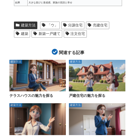
結果
大きな喜びと達成感、家族の笑顔と幸せ
建築方法
「ウ」
分譲住宅
売建住宅
建築
新築一戸建て
注文住宅
関連する記事
建築方法
建築方法
テラスハウスの魅力を探る
戸建住宅の魅力を探る
建築方法
建築方法