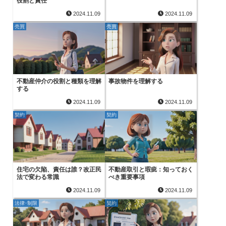
役割と責任
2024.11.09
2024.11.09
売買
売買
不動産仲介の役割と種類を理解
事故物件を理解する
する
2024.11.09
2024.11.09
契約
契約
住宅の欠陥、責任は誰？改正民
不動産取引と瑕疵：知っておく
法で変わる常識
べき重要事項
2024.11.09
2024.11.09
法律･制限
契約