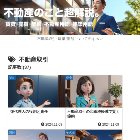
不動産取引･建築用語についてのキホン
不動産取引
記事数:(37)
契約
税金
復代理人の役割と責任
不動産取引の印紙税軽減で賢く
節約
2024.11.09
2024.11.09
契約
その他