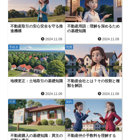
不動産取引の安心安全を守る推
不動産用語：理解を深めるため
進機構
の基礎知識
2024.11.09
2024.11.09
手続き
売買
地積更正：土地取引の基礎知識
不動産会社とは？その役割と種
類を解説
2024.11.09
2024.11.09
売買
契約
不動産購入の基礎知識：買主の
不動産仲介手数料を理解する