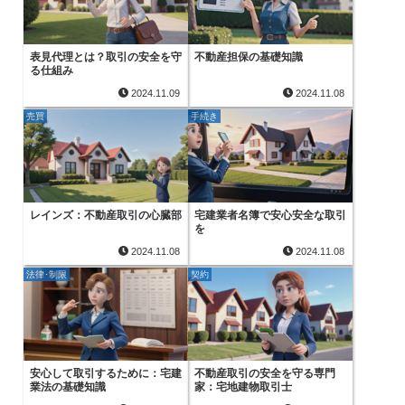
表見代理とは？取引の安全を守
不動産担保の基礎知識
る仕組み
2024.11.09
2024.11.08
売買
手続き
レインズ：不動産取引の心臓部
宅建業者名簿で安心安全な取引
を
2024.11.08
2024.11.08
法律･制限
契約
安心して取引するために：宅建
不動産取引の安全を守る専門
業法の基礎知識
家：宅地建物取引士