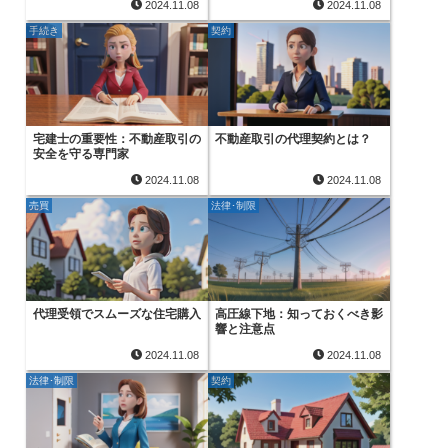
2024.11.08
2024.11.08
手続き
契約
宅建士の重要性：不動産取引の
不動産取引の代理契約とは？
安全を守る専門家
2024.11.08
2024.11.08
売買
法律･制限
代理受領でスムーズな住宅購入
高圧線下地：知っておくべき影
響と注意点
2024.11.08
2024.11.08
法律･制限
契約