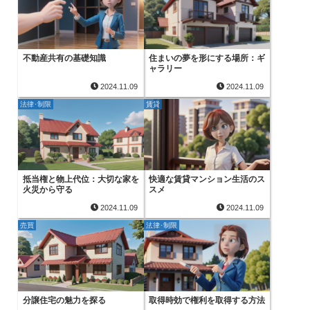
不動産共有の基礎知識
住まいの夢を形にする場所：ギ
ャラリー
2024.11.09
2024.11.09
法律･制限
賃貸
抵当権と物上代位：大切な家を
快適な賃貸マンション生活のス
火災から守る
スメ
2024.11.09
2024.11.09
売買
法律･制限
分譲住宅の魅力を探る
取得時効で権利を取得する方法