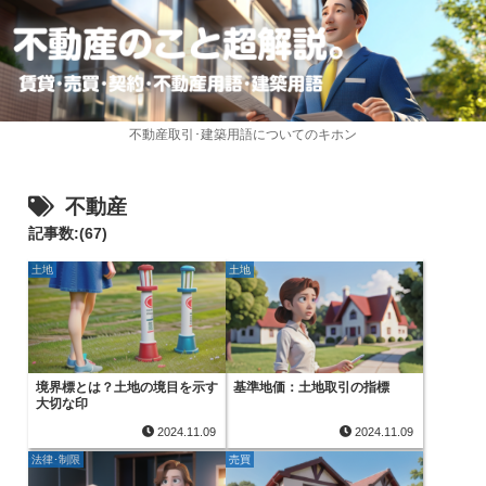
不動産取引･建築用語についてのキホン
不動産
記事数:(67)
土地
土地
境界標とは？土地の境目を示す
基準地価：土地取引の指標
大切な印
2024.11.09
2024.11.09
法律･制限
売買