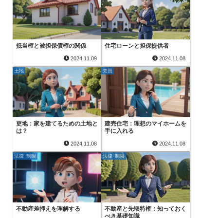
抵当権と被担保債権の関係
住宅ローンと担保提供者
2024.11.09
2024.11.08
土地
売買
更地：家を建てるための土地と
建売住宅：理想のマイホームを
は？
手に入れる
2024.11.08
2024.11.08
法律･制限
法律･制限
不動産差押えを理解する
不動産と先取特権：知っておく
べき基礎知識