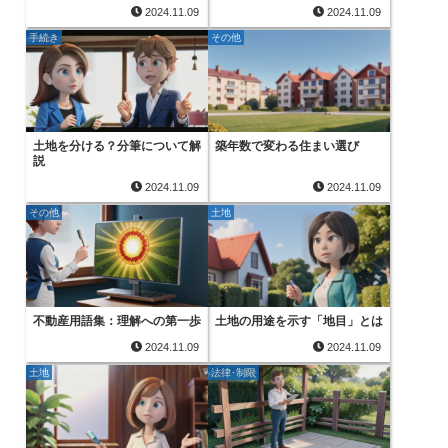
2024.11.09
2024.11.09
手続き
その他
土地を分ける？分筆について解
築年数で変わる住まい選び
説
2024.11.09
2024.11.09
その他
土地
不動産用語集：理解への第一歩
土地の用途を示す「地目」とは
2024.11.09
2024.11.09
土地
法律･制限