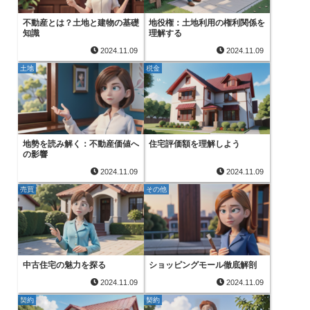
不動産とは？土地と建物の基礎
地役権：土地利用の権利関係を
知識
理解する
2024.11.09
2024.11.09
土地
税金
地勢を読み解く：不動産価値へ
住宅評価額を理解しよう
の影響
2024.11.09
2024.11.09
売買
その他
中古住宅の魅力を探る
ショッピングモール徹底解剖
2024.11.09
2024.11.09
契約
契約