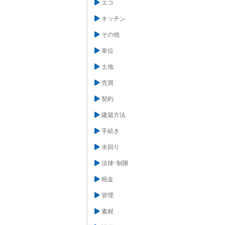
エコ
また、手をかざ
ス水栓も注目を
キッチン
理中に手が汚れ
に水を出せるた
その他
栓を選ぶ際に
構成などを考慮
ば、小さなお子
単位
性を重視した温
ぶと安心です。
土地
要素です。水栓
左右する重要な
売買
インテリアとの
。それぞれの暮
契約
最適な水栓を選
現しましょう。
建築方法
手続き
水回り
法律･制限
税金
管理
素材