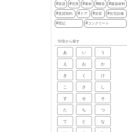
賃貸
売買
素材
構造
建築材料
賃貸契約
ドア
浴室
住宅設備
登記
コンクリート
50音から探す
あ
い
う
え
お
か
き
く
け
こ
さ
し
す
せ
そ
た
ち
つ
て
と
な