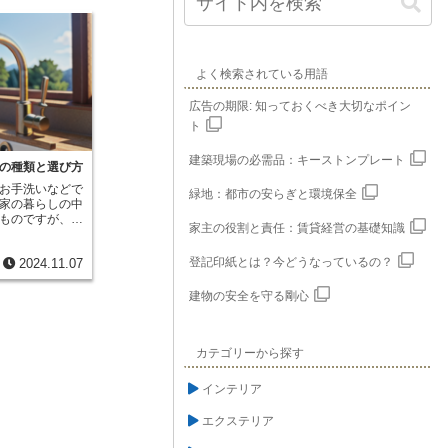
よく検索されている用語
広告の期限: 知っておくべき大切なポイン
ト
建築現場の必需品：キーストンプレート
の種類と選び方
お手洗いなどで
緑地：都市の安らぎと環境保全
家の暮らしの中
ものですが、そ
家主の役割と責任：賃貸経営の基礎知識
を担っているの
うものだからこ
登記印紙とは？今どうなっているの？
2024.11.07
もこだわりたい
出すだけでな
でも重要な役割
建物の安全を守る剛心
々な種類があり
ンドルで水量と
二つのハンドル
カテゴリーから探す
節する混合水栓
水方法も様々
、泡沫など、用
インテリア
とができます。
ら節水機能がつ
エクステリア
のものに比べて
圧を感じられる