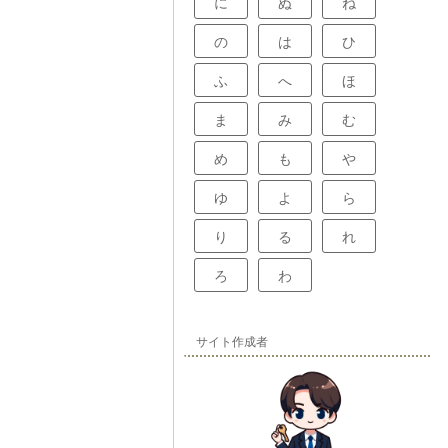
に
ぬ
ね
の
は
ひ
ふ
へ
ほ
ま
み
む
め
も
や
ゆ
よ
ら
り
る
れ
ろ
わ
サイト作成者