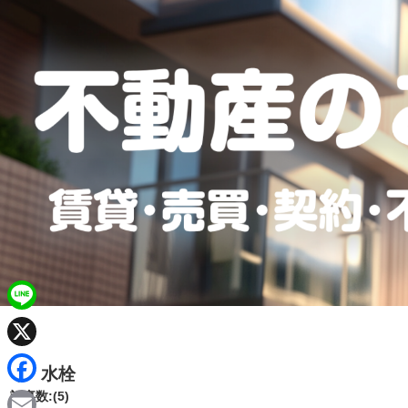
L
i
X
水栓
n
F
記事数:(5)