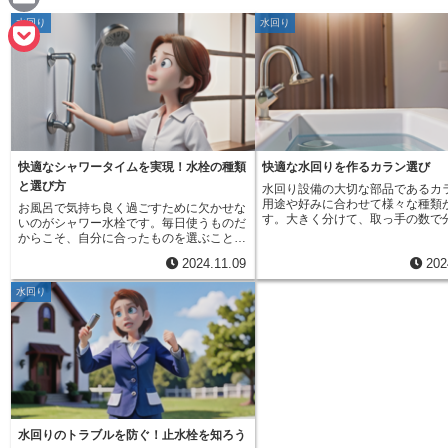
e
a
水回り
水回り
E
c
m
P
e
a
o
b
i
c
o
l
k
快適なシャワータイムを実現！水栓の種類
快適な水回りを作るカラン選び
o
と選び方
水回り設備の大切な部品であるカ
e
用途や好みに合わせて様々な種類
お風呂で気持ち良く過ごすために欠かせな
k
す。大きく分けて、取っ手の数で
いのがシャワー水栓です。毎日使うものだ
t
るものと、水の種類で分類される
からこそ、自分に合ったものを選ぶことが
ります。まず、取っ手の数で分け
大切です。ただお湯を出すだけでなく、水
2024.11.09
202
からある取っ手が二つのものと、
圧や温度の調節、水質を変えるなど、様々
見かける取っ手が一つのものがあ
な機能を持つものが増えています。シャワ
水回り
二つの取っ手を持つものは、水と
ー水栓を選ぶ際には、シャワーヘッドの形
の取っ手で調節します。この方式
や機能に注目しましょう。丸い形や四角い
お湯の量の調節を細かく行えるた
形、大きくてたくさんの穴が開いたもの、
の温度に合わせやすいのが利点で
小さな穴がたくさん集まっているものな
で、一つの取っ手を持つものは、
ど、様々な種類があります。シャワーから
っ手で水量と温度を同時に調節で
出る水の勢いや広がり方もそれぞれ違うの
操作が簡単で、見た目もすっきり
で、自分の好みに合ったものを選びましょ
のが多いのが特徴です。次に、水
う。また、節水機能が付いているものな
分けると、水か湯のどちらか一方
ら、水道料金の節約にも繋がります。さら
いものと、水と湯を混ぜて使える
に、水栓の取り付け方も重要です。壁に取
水回りのトラブルを防ぐ！止水栓を知ろう
ります。水か湯どちらか一方しか
り付けるもの、天井に取り付けるものな