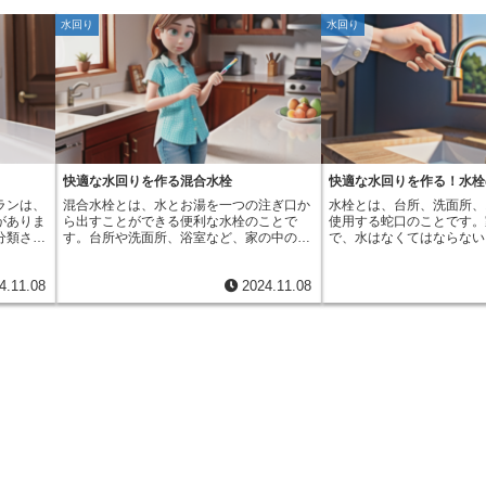
水回り
水回り
快適な水回りを作る混合水栓
快適な水回りを作る！水栓
ランは、
混合水栓とは、水とお湯を一つの注ぎ口か
水栓とは、台所、洗面所、
がありま
ら出すことができる便利な水栓のことで
使用する蛇口のことです。
分類され
す。台所や洗面所、浴室など、家の中の
で、水はなくてはならない
ものがあ
様々な場所で私たちの生活を支えていま
の大切な水を供給する役目
ると、昔
す。以前のように、水とお湯を別々の注ぎ
が、この水栓です。毎日使
4.11.08
2024.11.08
最近よく
口から出す必要がないため、温度の調整が
そ、使いやすさや見た目に
ります。
とても簡単です。朝の忙しい時間帯でも、
ものです。水栓はただ水を
湯を別々
すぐに好みの温度のお湯を使うことができ
く、快適な水回りを作る上
は、水と
るので、時間の節約にもなります。混合水
を果たします。水栓には様
め、好み
栓には、大きく分けて二つの種類がありま
ます。例えば、ひとつのハ
す。一方
す。一つは、レバー一つで水量と温度を調
温度を調節する単水栓や、
一つの取
節するシングルレバー混合水栓です。レバ
でそれぞれ水量と温度を調
きます。
ーを上下に動かすことで水量を、左右に動
などがあります。また、吐
としたも
かすことで温度を調節します。操作が簡単
で、ストレート、シャワー
の種類で
なため、小さなお子さんやお年寄りのいる
途に合わせて使い分けるこ
しか出な
家庭でも安心して使うことができます。も
最近では、環境への配慮か
ものがあ
う一つは、二つのハンドルで水とお湯をそ
いた水栓も人気です。従来
出ないも
れぞれ調節するツーハンドル混合水栓で
少ない水量でも、十分な水