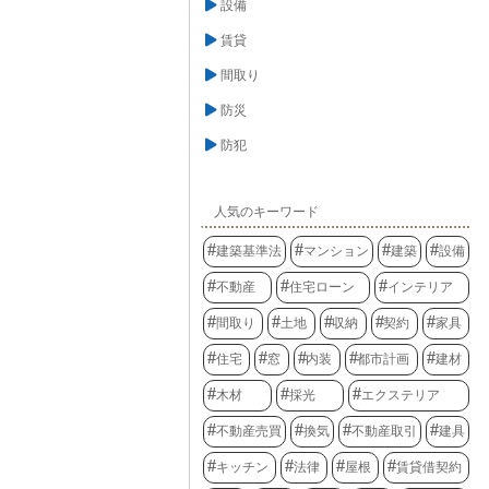
設備
賃貸
間取り
防災
防犯
人気のキーワード
建築基準法
マンション
建築
設備
不動産
住宅ローン
インテリア
間取り
土地
収納
契約
家具
住宅
窓
内装
都市計画
建材
木材
採光
エクステリア
不動産売買
換気
不動産取引
建具
キッチン
法律
屋根
賃貸借契約