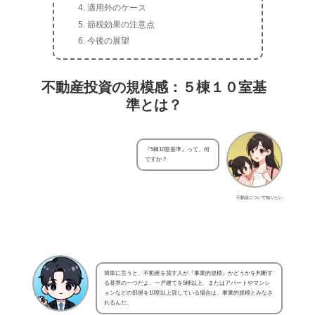
適用外のケース
節税効果の注意点
今後の展望
不動産投資の規模感：５棟１０室基
準とは？
『5棟10室基準』って、何
ですか？
不動産について知りたい
簡単に言うと、不動産を貸す人が『事業的規模』かどうかを判断す
る基準の一つだよ。一戸建てを5棟以上、またはアパートやマンシ
ョンなどの部屋を10室以上貸している場合は、事業的規模とみなさ
れるんだ。