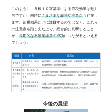
このように、５棟１０室基準による節税効果は魅力
的ですが、同時に
さまざまな義務や注意点
も存在し
ます。節税効果だけに注目するのではなく、これら
の注意点も踏まえた上で、総合的に判断すること
が、
長期的な不動産経営の成功
につながるといえる
でしょう。
項目
内容
注意点
白色申告より税制
複式簿記による正確な記帳が必要。会計知識、簿記スキル、ま
青色申告
上有利
たは専門家への依頼が必要。
青色事業
同一生計親族への
給与額が仕事内容・勤務時間に見合わないと税務署から否認さ
専従者給
給与を経費計上で
れる可能性あり。仕事内容を明確化し、適正な給与額を設定。
与
きる
事業規模が拡大す
５棟１０室は事業的規模と判断されやすく、一定売上高超で納
消費税
ると納税義務が発
税義務あり。資金繰りに無理が生じないよう注意
生
今後の展望