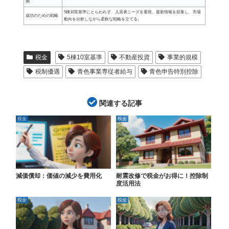
例
5棟10室基準にとらわれず、入居者ニーズを重視。最新情報を収集し、市場
成功のための戦略
動向を分析しながら柔軟な戦略を立てる。
税金
5棟10室基準
不動産投資
事業的規模
税制優遇
青色事業専従者給与
青色申告特別控除
関連する記事
税金
税金
減価償却：価値の減少を費用化
耐震改修で税金がお得に！控除制
度活用法
税金
税金