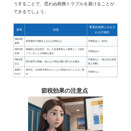
うすることで、思わぬ税務トラブルを避けることが
できるでしょう。
事業的規模とみなさ
基準
内容
れる可能性
5棟10室
所有物件が5棟以上または10室以上
可能性あり（目安）
基準
5棟10室
積極的な広告宣伝、広い入居者募集など事業として経営
可能性あり
未満
していることが明確な場合
5棟10室
可能性なし（個人的な賃貸
貸出相手が親族・知人など特定少数に限られる場合
以上
借と判断）
規模が
老朽化、立地条件悪化などにより収益がほとんどない場
可能性なし
大きい
合
節税効果の注意点