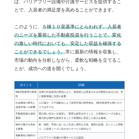
ば、バリアフリー設備や介護サービスを提供するこ
とで、入居者の満足度を高めることができます。
このように、
５棟１０室基準にとらわれず、入居者
のニーズを重視した不動産投資を行うことで、変化
の激しい時代においても、安定した収益を確保する
ことができるでしょう。
常に最新の情報を収集し、
市場の動向を分析しながら、柔軟な戦略を立てるこ
とが、成功への道を開くでしょう。
ポイント
詳細
5棟10室基準の将来
法律や社会状況の変化により、将来的には見直される可能性があるため、常
性
に最新情報に注意が必要。
社会構造の変化と
人口減少、少子高齢化により賃貸市場の競争激化。5棟10室基準を満たすだ
賃貸市場への影響
けでは不十分。
不動産投資の成功
質の高い住まいを提供し、堅実な経営を行うこと。入居者のニーズを捉え、
要因
魅力的な物件を提供することで長期的に安定した収入を確保。
物件の魅力を高め
駅、病院、学校に近いなど生活に便利な立地、最新の設備、広々とした間取
る要素
り、入居者ニーズに合わせたサービス提供など。
高齢者向け物件の
バリアフリー設備や介護サービスの提供。