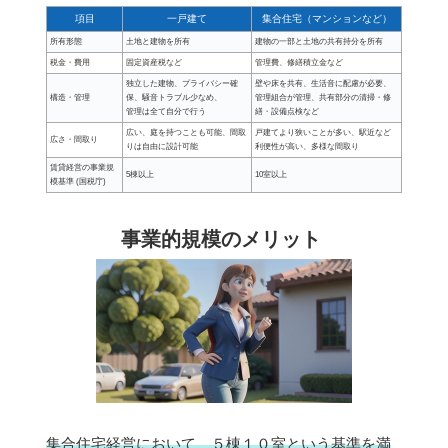
項目
一戸建て
集合住宅（マンションなど）
所有形態
土地と建物を所有
建物の一部と土地の共有持分を所有
税金・費用
固定資産税など
管理費、修繕積立金など
独立した建物、プライバシー確
壁や床を共有、生活音に配慮が必要、
構造・管理
保、騒音トラブル少なめ、
管理組合が管理、共有部分の清掃・修
管理は全て自分で行う
繕・設備点検など
広い、庭を持つことも可能、間取
戸建てより狭いことが多い、駅近など
広さ・間取り
りは自由に設計可能
利便性が高い、多様な間取り
賃貸経営の事業規
5棟以上
10室以上
模基準 (国税庁)
事業的規模のメリット
集合住宅経営において、５棟１０室という基準を満