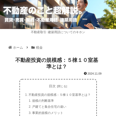
不動産取引･建築用語についてのキホン
ホーム
税金
不動産投資の規模感：５棟１０室基
準とは？
2024.11.09
目次
不動産投資の規模感：５棟１０室基準とは？
規模の判断基準
戸建てと集合住宅の違い
事業的規模のメリット