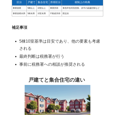
区分
戸建て
集合住宅
所得区分
税制上の特典
事業規模
5棟以上
10室以上
事業所得
青色申告特別控除、赤字の繰越控除など
事業規模未満
5棟未満
10室未満
不動産所得
限定的
補足事項
5棟10室基準は目安であり、他の要素も考慮
される
最終判断は税務署が行う
事前に税務署への相談が推奨される
戸建てと集合住宅の違い