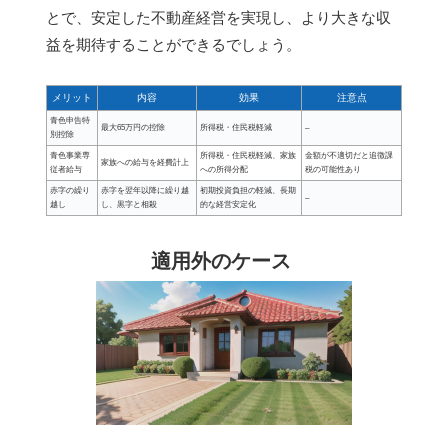
とで、安定した不動産経営を実現し、より大きな収
益を期待することができるでしょう。
メリット
内容
効果
注意点
青色申告特
最大65万円の控除
所得税・住民税軽減
–
別控除
青色事業専
所得税・住民税軽減、家族
金額が不適切だと追徴課
家族への給与を経費計上
従者給与
への所得分配
税の可能性あり
赤字の繰り
赤字を翌年以降に繰り越
初期投資負担の軽減、長期
–
越し
し、黒字と相殺
的な経営安定化
適用外のケース