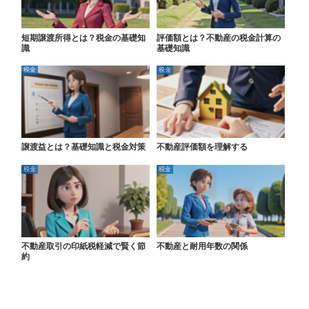
短期譲渡所得とは？税金の基礎知
評価額とは？不動産の税金計算の
識
基礎知識
税金
税金
譲渡益とは？基礎知識と税金対策
不動産評価額を理解する
税金
税金
不動産取引の印紙税軽減で賢く節
不動産と耐用年数の関係
約