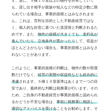
す。逆に、５棟１０室以上の物件を所有していて
も、貸し出す相手が親族や知人などの特定少数に限
られている場合は、事業的規模とはみなされませ
ん。これは、営利を目的とした不動産経営ではな
く、個人的な好意に基づいた賃貸借と判断されるた
めです。また、
物件の規模が大きくても、老朽化が
進んでいたり、立地条件が悪かったり
して、収益が
ほとんど上がらない場合も、事業的規模とはみなさ
れないことがあります。
このように、事業的規模の判断は、物件の数や部屋
数だけでなく、
経営の実態や収益性なども総合的に
考慮
されます。５棟１０室基準はあくまで一つの目
安であり、最終的な判断は税務署が行います。その
ため、ご自身の不動産経営が事業的規模と認められ
るかどうか不安な場合は、
事前に税務署に相談し、
適切なアドバイスを受ける
ことをお勧めします。そ