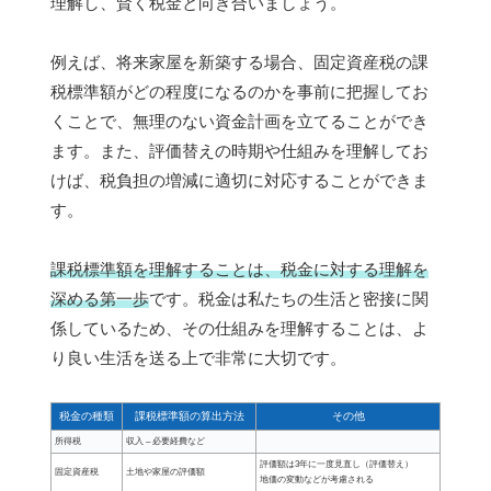
理解し、賢く税金と向き合いましょう。
例えば、将来家屋を新築する場合、固定資産税の課
税標準額がどの程度になるのかを事前に把握してお
くことで、無理のない資金計画を立てることができ
ます。また、評価替えの時期や仕組みを理解してお
けば、税負担の増減に適切に対応することができま
す。
課税標準額を理解することは、税金に対する理解を
深める第一歩
です。税金は私たちの生活と密接に関
係しているため、その仕組みを理解することは、よ
り良い生活を送る上で非常に大切です。
税金の種類
課税標準額の算出方法
その他
所得税
収入 – 必要経費など
評価額は3年に一度見直し（評価替え）
固定資産税
土地や家屋の評価額
地価の変動などが考慮される