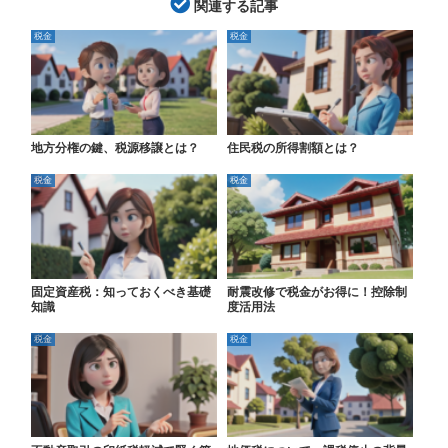
関連する記事
税金
税金
地方分権の鍵、税源移譲とは？
住民税の所得割額とは？
税金
税金
固定資産税：知っておくべき基礎
耐震改修で税金がお得に！控除制
知識
度活用法
税金
税金