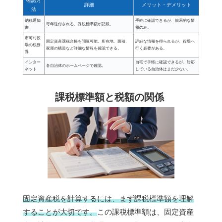
確認方
詳細
メリット・デメリット
法
納税通知
手軽に確認できるが、簡易的な情
毎年送付される。課税標準額が記載。
書
報のみ。
市町村役
固定資産課税台帳を閲覧可能。所在地、面積、
詳細な情報を得られるが、役場へ
場の税務
家屋の構造など詳細な情報を確認できる。
行く必要がある。
課
インター
自宅で手軽に確認できるが、対応
各自治体のホームページで確認。
ネット
している自治体はまだ少ない。
課税標準額と税額の関係
固定資産税を計算するには、まず課税標準額を理解
することが大切です。
この課税標準額は、固定資産