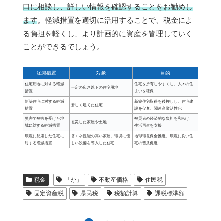
口に相談し、詳しい情報を確認することをお勧めし
ます
。軽減措置を適切に活用することで、税金によ
る負担を軽くし、より計画的に資産を管理していく
ことができるでしょう。
軽減措置
対象
目的
住宅用地に対する軽減
住宅を所有しやすくし、人々の住
一定の広さ以下の住宅用地
措置
まいを確保
新築住宅に対する軽減
新築住宅取得を後押しし、住宅建
新しく建てた住宅
措置
設を促進、関連産業活性化
災害で被害を受けた地
被災者の経済的な負担を和らげ、
被災した家屋や土地
域に対する軽減措置
生活再建を支援
環境に配慮した住宅に
省エネ性能の高い家屋、環境に優
地球環境保全推進、環境に良い住
対する軽減措置
しい設備を導入した住宅
宅の普及促進
税金
「か」
不動産価格
住民税
固定資産税
県民税
税額計算
課税標準額