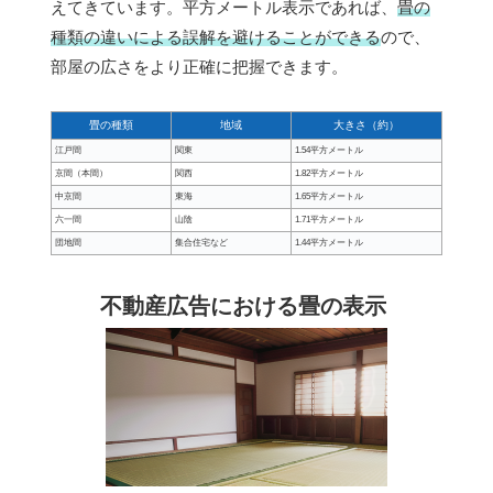
えてきています。平方メートル表示であれば、
畳の
種類の違いによる誤解を避けることができる
ので、
部屋の広さをより正確に把握できます。
畳の種類
地域
大きさ（約）
江戸間
関東
1.54平方メートル
京間（本間）
関西
1.82平方メートル
中京間
東海
1.65平方メートル
六一間
山陰
1.71平方メートル
団地間
集合住宅など
1.44平方メートル
不動産広告における畳の表示