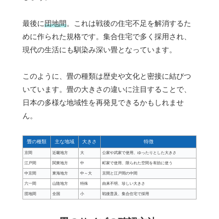
最後に
団地間
。これは戦後の住宅不足を解消するた
めに作られた規格です。集合住宅で多く採用され、
現代の生活にも馴染み深い畳となっています。
このように、畳の種類は歴史や文化と密接に結びつ
いています。畳の大きさの違いに注目することで、
日本の多様な地域性を再発見できるかもしれませ
ん。
畳の種類
主な地域
大きさ
特徴
京間
近畿地方
大
公家や武家で使用、ゆったりとした大きさ
江戸間
関東地方
中
町家で使用、限られた空間を有効に使う
中京間
東海地方
中～大
京間と江戸間の中間
六一間
山陰地方
特殊
由来不明、珍しい大きさ
団地間
全国
小
戦後普及、集合住宅で採用