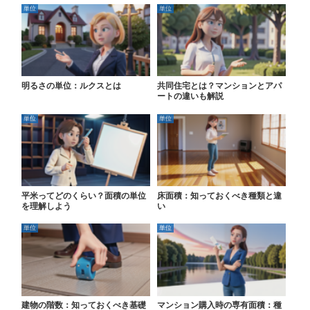
単位
単位
明るさの単位：ルクスとは
共同住宅とは？マンションとアパ
ートの違いも解説
単位
単位
平米ってどのくらい？面積の単位
床面積：知っておくべき種類と違
を理解しよう
い
単位
単位
建物の階数：知っておくべき基礎
マンション購入時の専有面積：種