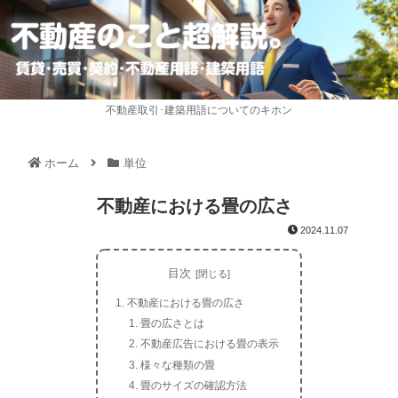
不動産取引･建築用語についてのキホン
ホーム
単位
不動産における畳の広さ
2024.11.07
目次
不動産における畳の広さ
畳の広さとは
不動産広告における畳の表示
様々な種類の畳
畳のサイズの確認方法