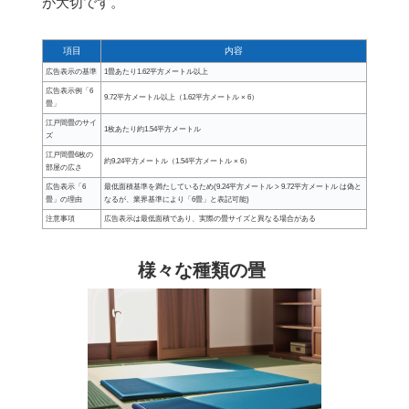
が大切です。
項目
内容
広告表示の基準
1畳あたり1.62平方メートル以上
広告表示例「6
9.72平方メートル以上（1.62平方メートル × 6）
畳」
江戸間畳のサイ
1枚あたり約1.54平方メートル
ズ
江戸間畳6枚の
約9.24平方メートル（1.54平方メートル × 6）
部屋の広さ
広告表示「6
最低面積基準を満たしているため(9.24平方メートル > 9.72平方メートル は偽と
畳」の理由
なるが、業界基準により「6畳」と表記可能)
注意事項
広告表示は最低面積であり、実際の畳サイズと異なる場合がある
様々な種類の畳