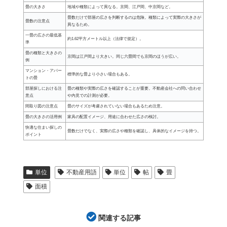
畳の大きさ
地域や種類によって異なる。京間、江戸間、中京間など。
畳数だけで部屋の広さを判断するのは危険。種類によって実際の大きさが
畳数の注意点
異なるため。
一畳の広さの最低基
約1.62平方メートル以上（法律で規定）。
準
畳の種類と大きさの
京間は江戸間より大きい。同じ六畳間でも京間のほうが広い。
例
マンション・アパー
標準的な畳より小さい場合もある。
トの畳
部屋探しにおける注
畳の種類や実際の広さを確認することが重要。不動産会社への問い合わせ
意点
や内見での計測が必要。
間取り図の注意点
畳のサイズが考慮されていない場合もあるため注意。
畳の大きさの活用例
家具の配置イメージ、用途に合わせた広さの検討。
快適な住まい探しの
畳数だけでなく、実際の広さや種類を確認し、具体的なイメージを持つ。
ポイント
単位
不動産用語
単位
帖
畳
面積
関連する記事