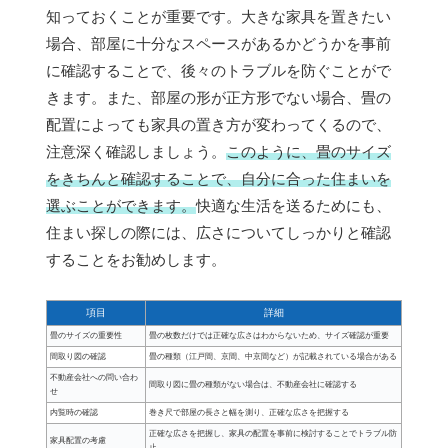
知っておくことが重要です。大きな家具を置きたい
場合、部屋に十分なスペースがあるかどうかを事前
に確認することで、後々のトラブルを防ぐことがで
きます。また、部屋の形が正方形でない場合、畳の
配置によっても家具の置き方が変わってくるので、
注意深く確認しましょう。
このように、畳のサイズ
をきちんと確認することで、自分に合った住まいを
選ぶことができます。
快適な生活を送るためにも、
住まい探しの際には、広さについてしっかりと確認
することをお勧めします。
項目
詳細
畳のサイズの重要性
畳の枚数だけでは正確な広さはわからないため、サイズ確認が重要
間取り図の確認
畳の種類（江戸間、京間、中京間など）が記載されている場合がある
不動産会社への問い合わ
間取り図に畳の種類がない場合は、不動産会社に確認する
せ
内覧時の確認
巻き尺で部屋の長さと幅を測り、正確な広さを把握する
正確な広さを把握し、家具の配置を事前に検討することでトラブル防
家具配置の考慮
止