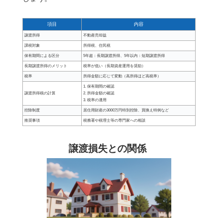
項目
内容
譲渡所得
不動産売却益
課税対象
所得税、住民税
保有期間による区分
5年超：長期譲渡所得、5年以内：短期譲渡所得
長期譲渡所得のメリット
税率が低い（長期資産運用を奨励）
税率
所得金額に応じて変動（高所得ほど高税率）
1. 保有期間の確認
譲渡所得税の計算
2. 所得金額の確認
3. 税率の適用
控除制度
居住用財産の3000万円特別控除、買換え特例など
推奨事項
税務署や税理士等の専門家への相談
譲渡損失との関係