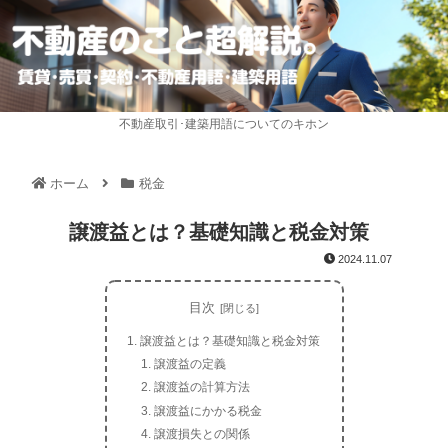
不動産取引･建築用語についてのキホン
ホーム
税金
譲渡益とは？基礎知識と税金対策
2024.11.07
目次
譲渡益とは？基礎知識と税金対策
譲渡益の定義
譲渡益の計算方法
譲渡益にかかる税金
譲渡損失との関係