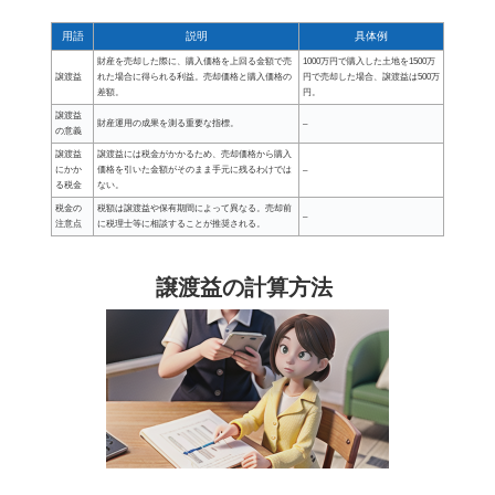
用語
説明
具体例
財産を売却した際に、購入価格を上回る金額で売
1000万円で購入した土地を1500万
譲渡益
れた場合に得られる利益。売却価格と購入価格の
円で売却した場合、譲渡益は500万
差額。
円。
譲渡益
財産運用の成果を測る重要な指標。
–
の意義
譲渡益
譲渡益には税金がかかるため、売却価格から購入
にかか
価格を引いた金額がそのまま手元に残るわけでは
–
る税金
ない。
税金の
税額は譲渡益や保有期間によって異なる。売却前
–
注意点
に税理士等に相談することが推奨される。
譲渡益の計算方法