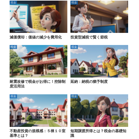
税金
税金
減価償却：価値の減少を費用化
投資型減税で賢く節税
税金
税金
耐震改修で税金がお得に！控除制
延納：納税の猶予制度
度活用法
税金
税金
不動産投資の規模感：５棟１０室
短期譲渡所得とは？税金の基礎知
基準とは？
識