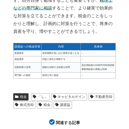
す。自分自身で勉強することも重要ですが、
税理士
などの専門家に相談
することで、より確実で効果的
な対策を立てることができます。税金のことをしっ
かりと理解し、計画的に対策を行うことで、将来の
資産を守り、増やすことができるでしょう。
譲渡益への税金対策
内容
具体例
長期保有
保有期間が長いほど税率が低くなる
–
損益通算
利益と損失を相殺する
–
居住用財産の3,000万円特別控除
控除制度の活用
税額を控除する制度を利用
事業用財産の買換え特例
専門家への相談
税理士等に相談
–
税金
「し」
キャピタルゲイン
不動産売却
株式売却
税金
譲渡益
関連する記事