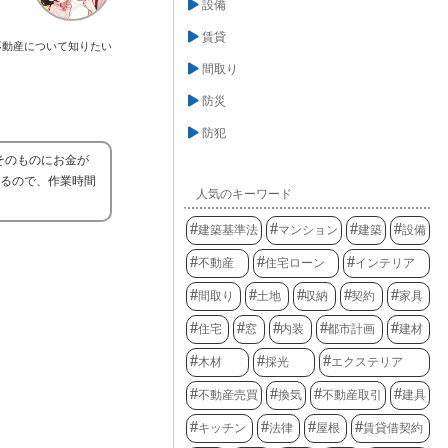
設備
賃貸
不動産について知りたい
間取り
防災
防犯
そのものにお金が
れるので、作業時間
人気のキーワード
建築基準法
マンション
建築
設備
不動産
住宅ローン
インテリア
間取り
土地
収納
契約
家具
住宅
窓
内装
都市計画
建材
木材
採光
エクステリア
不動産売買
換気
不動産取引
建具
キッチン
法律
屋根
賃貸借契約