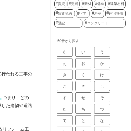
賃貸
売買
素材
構造
建築材料
賃貸契約
ドア
浴室
住宅設備
登記
コンクリート
50音から探す
あ
い
う
え
お
か
て行われる工事の
き
く
け
こ
さ
し
。
つまり、どの
す
せ
そ
成した建物や道路
た
ち
つ
て
と
な
るリフォーム工