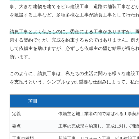
事、大きな建物を建てるビル建設工事、道路の舗装工事など
を敷設する工事など、多種多様な工事が請負工事として行わ
請負工事とよく似たものに、委任による工事がありますが、
束する契約ですが、完成を約束するものではありません。例
して依頼主を助けますが、必ずしも依頼主の望む結果が得ら
負います。
このように、請負工事は、私たちの生活に関わる様々な建設
を支払うという、シンプルな yet 重要な仕組みによって、
項目
定義
依頼主と施工業者の間で結ばれる工事契
要点
工事の完成形を約束し、完成に対して報
工事の種類
新築工事、リフォーム工事、ビル建設工