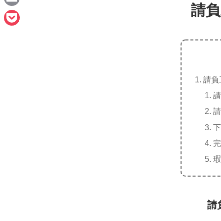
e
請負
a
E
c
m
P
e
a
o
b
i
c
o
l
請負
k
o
請
e
k
請
t
下
完
瑕
請