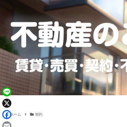
L
i
X
ホーム
契約
n
F