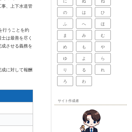
に
ぬ
ね
工事、上下水道管
の
は
ひ
ふ
へ
ほ
を行うことを約
ま
み
む
護士は最善を尽く
完成させる義務を
め
も
や
ゆ
よ
ら
完成に対して報酬
り
る
れ
ろ
わ
サイト作成者