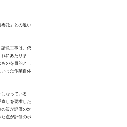
務委託」との違い
。請負工事は、依
これにあたりま
のものを目的とし
といった作業自体
りになっている
手直しを要求した
務の質が評価の対
った点が評価のポ