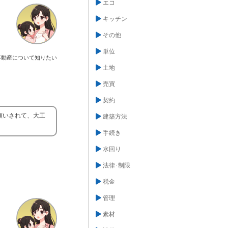
エコ
キッチン
その他
単位
不動産について知りたい
土地
売買
契約
願いされて、大工
建築方法
手続き
水回り
法律･制限
税金
管理
素材