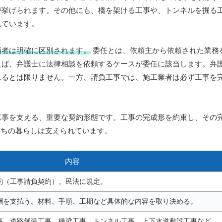
が挙げられます。その他にも、橋を架ける工事や、トンネルを掘る
れています。
両者は明確に区別されます。
委任とは、依頼主から依頼された業務
えば、弁護士に法律相談を依頼するケースが委任に該当します。弁
れるとは限りません。一方、請負工事では、施工業者は必ず工事を
工事を支える、重要な契約形態です。工事の完成形を約束し、その
私たちの暮らしは支えられています。
内容
約（工事請負契約）。民法に規定。
酬を支払う。材料、手順、工期など具体的な内容を取り決める。
事、道路舗装工事、橋梁工事、トンネル工事、上下水道敷設工事など