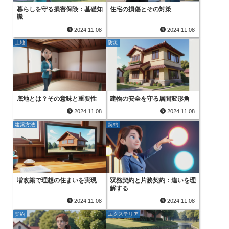
暮らしを守る損害保険：基礎知
住宅の損傷とその対策
識
2024.11.08
2024.11.08
土地
防災
底地とは？その意味と重要性
建物の安全を守る層間変形角
2024.11.08
2024.11.08
建築方法
契約
増改築で理想の住まいを実現
双務契約と片務契約：違いを理
解する
2024.11.08
2024.11.08
契約
エクステリア