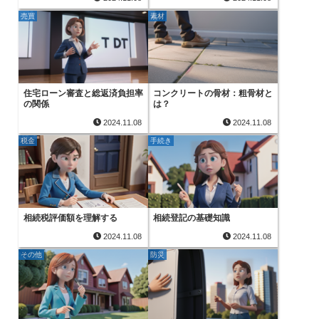
売買
素材
住宅ローン審査と総返済負担率
コンクリートの骨材：粗骨材と
の関係
は？
2024.11.08
2024.11.08
税金
手続き
相続税評価額を理解する
相続登記の基礎知識
2024.11.08
2024.11.08
その他
防災