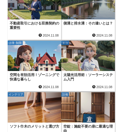
不動産取引における双務契約の
側溝と排水溝：その違いとは？
重要性
2024.11.08
2024.11.08
法律･制限
エコ
空間を有効活用！ゾーニングで
太陽光活用術：ソーラーシステ
快適な暮らし
ム入門
2024.11.08
2024.11.08
インテリア
設備
ソフト巾木のメリットと選び方
空錠：施錠不要の扉に最適な理
由