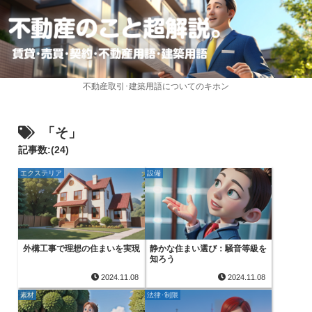
不動産取引･建築用語についてのキホン
「そ」
記事数:(24)
エクステリア
設備
外構工事で理想の住まいを実現
静かな住まい選び：騒音等級を
知ろう
2024.11.08
2024.11.08
素材
法律･制限