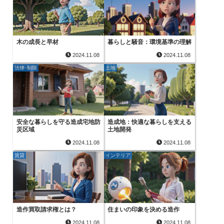
木の成長と早材
暮らしと騒音：環境基準の理解
2024.11.08
2024.11.08
法律･制限
土地
安全な暮らしを守る造成宅地防
造成地：快適な暮らしを支える
災区域
土地開発
2024.11.08
2024.11.08
賃貸
インテリア
造作買取請求権とは？
住まいの印象を決める造作
2024.11.08
2024.11.08