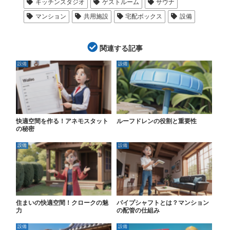
キッチンスタジオ
ゲストルーム
サウナ
マンション
共用施設
宅配ボックス
設備
関連する記事
設備
設備
快適空間を作る！アネモスタット
ルーフドレンの役割と重要性
の秘密
設備
設備
住まいの快適空間！クロークの魅
パイプシャフトとは？マンション
力
の配管の仕組み
設備
設備