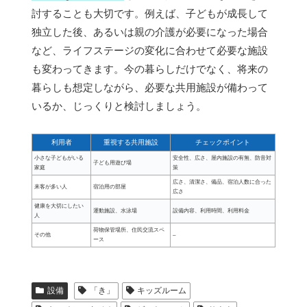
討することも大切です。例えば、子どもが成長して
独立した後、あるいは親の介護が必要になった場合
など、ライフステージの変化に合わせて必要な施設
も変わってきます。今の暮らしだけでなく、将来の
暮らしも想定しながら、必要な共用施設が備わって
いるか、じっくりと検討しましょう。
利用者
重視する共用施設
チェックポイント
小さな子どもがいる
安全性、広さ、屋内施設の有無、防音対
子ども用遊び場
家庭
策
広さ、清潔さ、備品、宿泊人数に合った
来客が多い人
宿泊用の部屋
広さ
健康を大切にしたい
運動施設、水泳場
設備内容、利用時間、利用料金
人
荷物保管場所、住民交流スペ
その他
–
ース
設備
「き」
キッズルーム