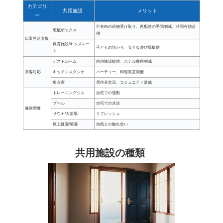
カテゴリ
共用施設
メリット
ー
不在時の荷物受け取り、再配達の手間削減、時間有効活
宅配ボックス
用
日常生活支援
保育施設/キッズルー
子どもの預かり、安全な遊び場提供
ム
ゲストルーム
宿泊施設提供、ホテル費用削減
来客対応
キッチンスタジオ
パーティー、料理教室開催
集会室
居住者交流、コミュニティ形成
トレーニングジム
自宅での運動
プール
自宅での水泳
健康増進
サウナ/大浴場
リフレッシュ
屋上庭園/菜園
自然との触れ合い
共用施設の種類