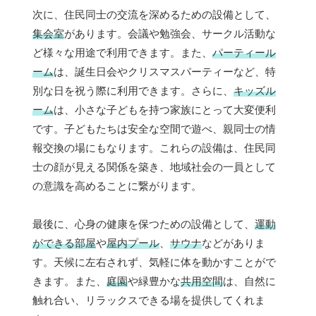
次に、住民同士の交流を深めるための設備として、
集会室
があります。会議や勉強会、サークル活動な
ど様々な用途で利用できます。また、
パーティール
ーム
は、誕生日会やクリスマスパーティーなど、特
別な日を祝う際に利用できます。さらに、
キッズル
ーム
は、小さな子どもを持つ家族にとって大変便利
です。子どもたちは安全な空間で遊べ、親同士の情
報交換の場にもなります。これらの設備は、住民同
士の顔が見える関係を築き、地域社会の一員として
の意識を高めることに繋がります。
最後に、心身の健康を保つための設備として、
運動
ができる部屋
や
屋内プール
、
サウナ
などがありま
す。天候に左右されず、気軽に体を動かすことがで
きます。また、
庭園
や緑豊かな
共用空間
は、自然に
触れ合い、リラックスできる場を提供してくれま