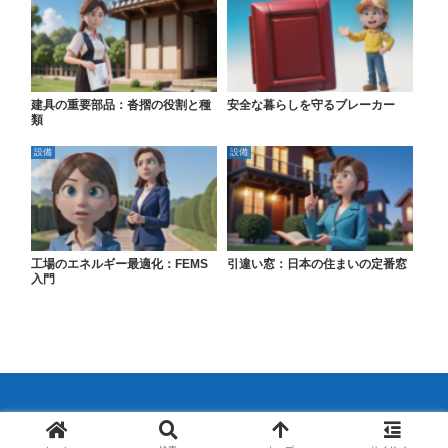
建具の重要部品：沓摺の役割と種
安全な暮らしを守るブレーカー
類
設備
設備
工場のエネルギー最適化：FEMS
引違い窓：日本の住まいの定番窓
入門
© 2024 不動産のこと超解説.