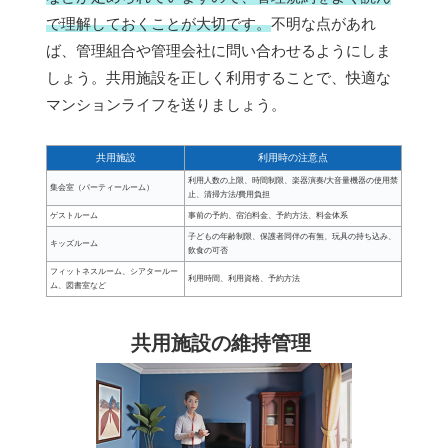
で理解しておくことが大切です。
不明な点があれ
ば、管理組合や管理会社に問い合わせるようにしま
しょう。共用施設を正しく利用することで、快適な
マンションライフを送りましょう。
共用施設
利用時の注意点
利用人数の上限、時間制限、楽器演奏/大音量機器の使用禁
集会室（パーティールーム）
止、清掃方法/費用負担
ゲストルーム
事前の予約、宿泊料金、予約方法、料金体系
子どもの年齢制限、保護者同伴の有無、玩具の持ち込み、
キッズルーム
飲食の可否
フィットネスルーム、シアタールー
利用時間、利用資格、予約方法
ム、図書室など
共用施設の維持管理