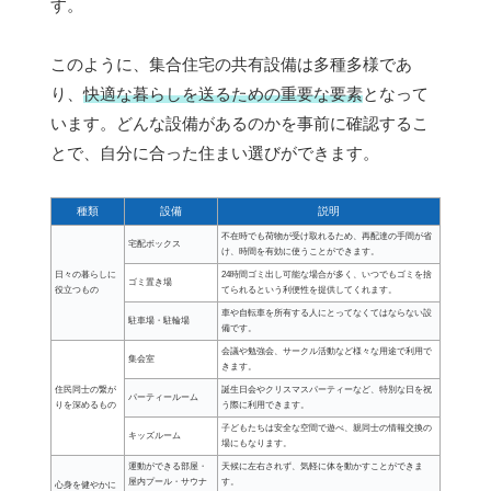
す。
このように、集合住宅の共有設備は多種多様であ
り、
快適な暮らしを送るための重要な要素
となって
います。どんな設備があるのかを事前に確認するこ
とで、自分に合った住まい選びができます。
種類
設備
説明
不在時でも荷物が受け取れるため、再配達の手間が省
宅配ボックス
け、時間を有効に使うことができます。
日々の暮らしに
24時間ゴミ出し可能な場合が多く、いつでもゴミを捨
ゴミ置き場
役立つもの
てられるという利便性を提供してくれます。
車や自転車を所有する人にとってなくてはならない設
駐車場・駐輪場
備です。
会議や勉強会、サークル活動など様々な用途で利用で
集会室
きます。
住民同士の繋が
誕生日会やクリスマスパーティーなど、特別な日を祝
パーティールーム
りを深めるもの
う際に利用できます。
子どもたちは安全な空間で遊べ、親同士の情報交換の
キッズルーム
場にもなります。
運動ができる部屋・
天候に左右されず、気軽に体を動かすことができま
屋内プール・サウナ
す。
心身を健やかに