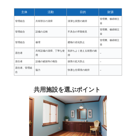
主体
活動
目的
財源
管理費、修繕積立
管理組合
共有部分の清掃
清潔な状態の維持
金
管理費、修繕積立
管理組合
設備の点検
不具合の早期発見
金
管理費、修繕積立
管理組合
修理
建物の劣化防止
金
共有設備の清掃、丁寧な使
気持ちよく使える状態の維
居住者
–
用
持
居住者
設備の破損等の報告
損害の拡大防止
–
居住者、管理組
協力
快適な住環境の維持
–
合
共用施設を選ぶポイント