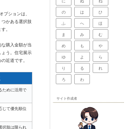
に
ぬ
ね
の
は
ひ
オプションは、
くつかある選択肢
ふ
へ
ほ
ます。
ま
み
む
的な購入金額が当
め
も
や
しょう。住宅展示
ゆ
よ
ら
めの近道です。
り
る
れ
点
ろ
わ
るために活用で
サイト作成者
応じて優先順位
選択肢は限られ