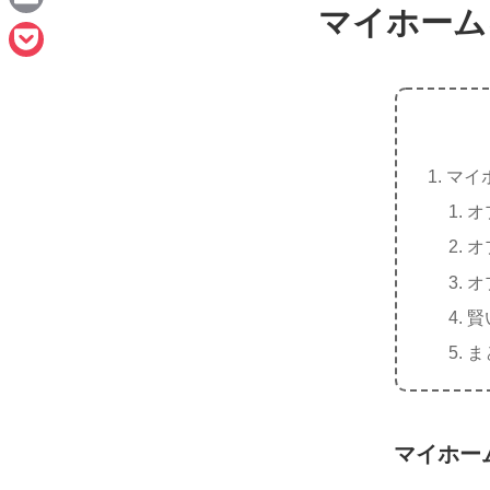
e
マイホーム
a
E
c
m
P
e
a
o
b
i
c
o
l
マイ
k
o
オ
e
k
オ
t
オ
賢
ま
マイホー