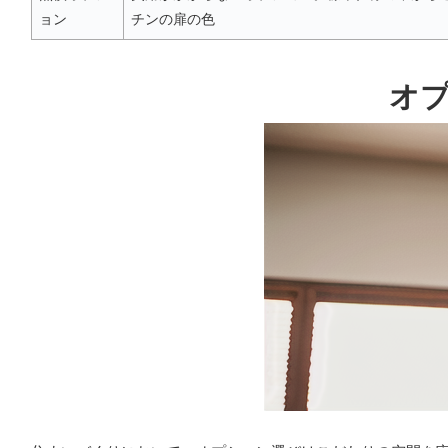
ョン
チンの扉の色
オ