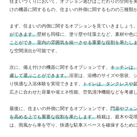
住まいづくりにおいて、オプション選びはこだわりの空間を
けの機器に関するもの、住まいの外側に関するものの三種類
まず、住まいの内側に関するオプションを見ていきましょう
ができます。
壁材も同様に、塗り壁や珪藻土など、素材や色
ことができ、室内の雰囲気を統一させる重要な役割を果たし
な空間演出が可能です。
次に、備え付けの機器に関するオプションです。
キッチンは
慮して選ぶことができます。
浴室は、浴槽のサイズや形状、
り快適な入浴体験を実現できます。
トイレは、タンクレスや
広さに合わせた容量や省エネ性能、空気清浄機能などを考慮
最後に、住まいの外側に関するオプションです。
門扉やフェ
を高める上でも重要な役割を果たします。
植栽は、庭木や花
は、雨風から車を守り、快適な駐車スペースを確保するため