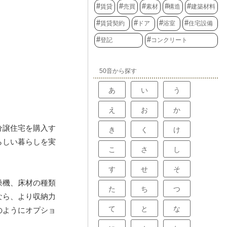
賃貸
売買
素材
構造
建築材料
賃貸契約
ドア
浴室
住宅設備
登記
コンクリート
50音から探す
あ
い
う
え
お
か
分譲住宅を購入す
き
く
け
らしい暮らしを実
こ
さ
し
す
せ
そ
燥機、床材の種類
た
ち
つ
なら、より収納力
て
と
な
のようにオプショ