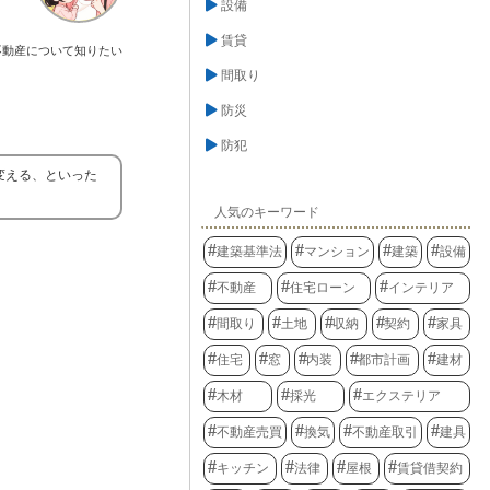
設備
賃貸
不動産について知りたい
間取り
防災
防犯
変える、といった
人気のキーワード
建築基準法
マンション
建築
設備
不動産
住宅ローン
インテリア
間取り
土地
収納
契約
家具
住宅
窓
内装
都市計画
建材
木材
採光
エクステリア
不動産売買
換気
不動産取引
建具
キッチン
法律
屋根
賃貸借契約