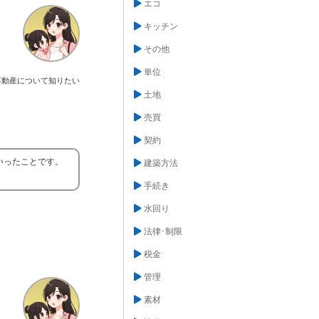
エコ
キッチン
その他
単位
不動産について知りたい
土地
売買
契約
いったことです。
建築方法
手続き
水回り
法律･制限
税金
管理
素材