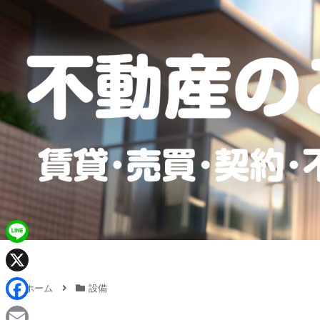
L
i
X
ホーム
設備
n
F