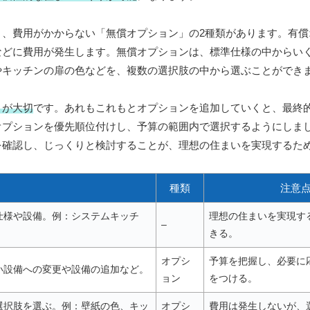
、費用がかからない「無償オプション」の2種類があります。有償
などに費用が発生します。無償オプションは、標準仕様の中からい
やキッチンの扉の色などを、複数の選択肢の中から選ぶことができ
とが大切
です。あれもこれもとオプションを追加していくと、最終
オプションを優先順位付けし、予算の範囲内で選択するようにしま
を確認し、じっくりと検討することが、理想の住まいを実現するた
種類
注意
仕様や設備。例：システムキッチ
理想の住まいを実現す
–
きる。
オプシ
予算を把握し、必要に
い設備への変更や設備の追加など。
ョン
をつける。
選択肢を選ぶ。例：壁紙の色、キッ
オプシ
費用は発生しないが、