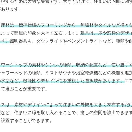
実現するための大切な要素です。大きく分けて、住まいの内側に関
があります。
。
床材は、標準仕様のフローリングから、無垢材やタイルなど様々
によって部屋の印象を大きく左右します。
建具は、扉や窓枠のデザ
ます。
照明器具も、ダウンライトやペンダントライトなど、種類や
、ワークトップの素材やシンクの種類、収納の配置など、使い勝手
シャワーヘッドの種類、ミストサウナや浴室乾燥機などの機能を追
節水型など、機能性やデザイン性を重視した選択肢があります。
エ
して選ぶことが重要です。
ンスは、素材やデザインによって住まいの外観を大きく左右するだ
壇など、住まいに緑を取り入れることで、癒しの空間を演出できま
に設置することができます。