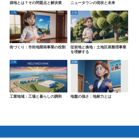
袋地とは？その問題点と解決策
ニュータウンの現状と未来
土地
土地
街づくり：市街地開発事業の役割
従前地と換地：土地区画整理事業
を理解する
土地
土地
工業地域：工場と暮らしの調和
地盤の強さ：地耐力とは