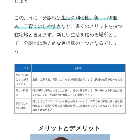
しょう。
このように、分譲地は
生活の利便性、美しい街並
み、子育てのしやすさ
など、多くのメリットを持つ
住宅地と言えます。新しい生活を始める場所とし
て、分譲地は魅力的な選択肢の一つとなるでしょ
う。
メリット
詳細
生活に必要
なものが揃
道路、上下水道、電気、ガスなどが整備済みで、すぐに快適な生活を始められる
っている
美しい街並
同じ時期に開発されることが多く、周りの家も新しく、統一感のある街並みが生
み
まれる。また、地域社会の形成にも良い影響を与える。
同じようなライフステージの家族が集まりやすく、子育て中の家族が多く住む傾
子育てしや
向がある。公園や学校などの施設が近くに整備されていることも多く、子育ての
すい環境
負担を軽減できる。
メリットとデメリット