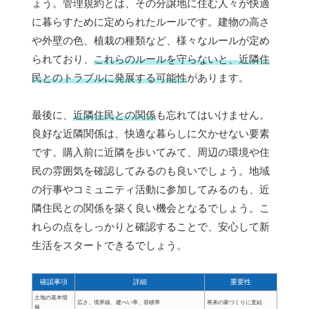
ょう。管理規約とは、その分譲地に住む人々が快適
に暮らすために定められたルールです。建物の高さ
や外壁の色、植栽の種類など、様々なルールが定め
られており、
これらのルールを守らないと、近隣住
民とのトラブルに発展する可能性
があります。
最後に、
近隣住民との関係
も忘れてはいけません。
良好な近隣関係は、快適な暮らしに欠かせない要素
です。購入前に近隣を歩いてみて、周辺の環境や住
民の雰囲気を確認してみるのも良いでしょう。地域
の行事やコミュニティ活動に参加してみるのも、近
隣住民との関係を築く良い機会となるでしょう。こ
れらの点をしっかりと確認することで、安心して新
生活をスタートできるでしょう。
確認事項
詳細
重要性
土地の基本情
広さ、境界線、建ぺい率、容積率
将来の家づくりに直結
報