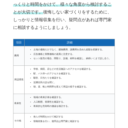
っくりと時間をかけて、様々な角度から検討するこ
とが大切です。
後悔しない家づくりをするために、
しっかりと情報収集を行い、疑問点があれば専門家
に相談するようにしましょう。
項目
詳細
土地の価格だけでなく、建物費用、諸費用を含めた総額を把握する。
広告価格と実際価格の差異に注意する。
費用
セット販売の場合、間取り、設備、材料を確認し、納得いくまで話し合う。
学校、病院、店などの生活施設へのアクセスを確認する。
駅、バス停へのアクセスを確認する。
騒音、日当たりを確認する。
周辺環境
近隣住民の話を聞く。
朝、昼、晩と時間帯を変えて周辺の様子を確認する。
地域の将来計画を確認する。
人口動態、発展性を確認する。
将来性
将来的な売却時の価値を検討する。
焦らず時間をかけて検討する
その他
情報収集を行い、疑問点は専門家に相談する