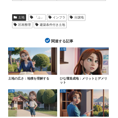
土地
「ふ」
インフラ
分譲地
区画整理
建築条件付き土地
関連する記事
土地
土地
土地の広さ：地積を理解する
ひな壇造成地：メリットとデメリ
ット
土地
土地