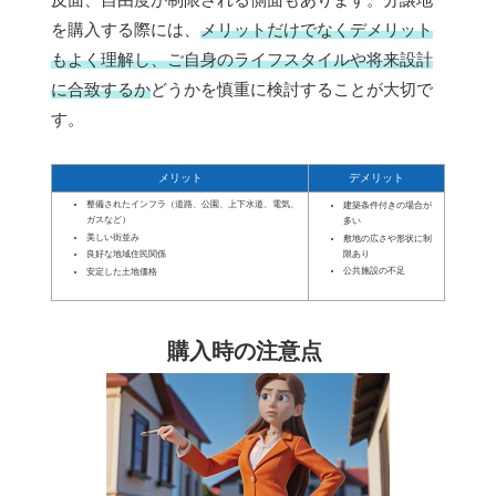
を購入する際には、
メリットだけでなくデメリット
もよく理解し、ご自身のライフスタイルや将来設計
に合致するか
どうかを慎重に検討することが大切で
す。
メリット
デメリット
整備されたインフラ（道路、公園、上下水道、電気、
建築条件付きの場合が
ガスなど）
多い
美しい街並み
敷地の広さや形状に制
限あり
良好な地域住民関係
公共施設の不足
安定した土地価格
購入時の注意点