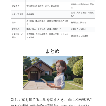
建築会社の選択自由に関わ
建築条件
指定建築会社の有無、評判、施工事例
る
生活に支障をきたす可能性
水道・下水道
接続状況
あり
所有関係（私道の場合、維持管理費用負担の可能
道路
費用負担に関わる
性）
管理規約
建物の高さ、外壁の色、植栽の種類など
近隣トラブル防止
近隣住民との
周辺環境、住民の雰囲気、地域の行事、コミュニ
快適な暮らしに直結
関係
ティ活動
まとめ
新しく家を建てる土地を探すとき、既に区画整理さ
れた分譲地は魅力的な選択肢の一つです。なぜな