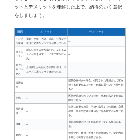
ットとデメリットを理解した上で、納得のいく選択
をしましょう。
項目
メリット
デメリット
インフ
電気、水道、ガス、道路、公園など
–
ラ整備
生活に必要なインフラが整っている
新しい街並みが形成され、コミュニ
コミュ
ティが築きやすい。子育て世代に人
–
ニティ
気。
家づく
土地探しから始める手間が省け、ス
りプロ
–
ムーズに家づくりを進められる。
セス
建築条件付きの場合、指定された建築会社で家を
建築会
–
建てる必要があるため、自由に選べない可能性が
社
ある。
区画が決められているため、土地の広さや形状に
土地
–
限りがある。
生活に必要な施設、学校や病院までの距離、交通
周辺環
–
の便、将来的な資産価値などを考慮する必要があ
境
る。
周辺の相場と比べて割高になっている場合があ
価格
–
る。
管理規約、費用、近隣との境界線など、契約内容
契約
–
を細かく確認する必要がある。