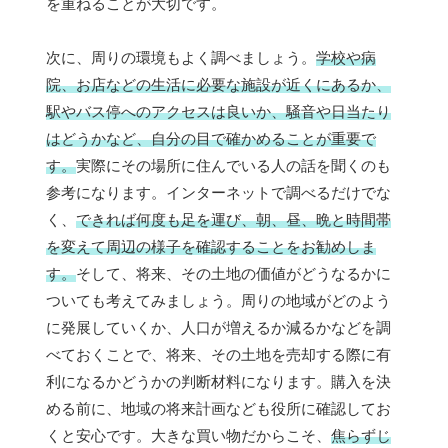
を重ねることが大切です。
次に、周りの環境もよく調べましょう。
学校や病
院、お店などの生活に必要な施設が近くにあるか、
駅やバス停へのアクセスは良いか、騒音や日当たり
はどうかなど、自分の目で確かめることが重要で
す。
実際にその場所に住んでいる人の話を聞くのも
参考になります。インターネットで調べるだけでな
く、
できれば何度も足を運び、朝、昼、晩と時間帯
を変えて周辺の様子を確認することをお勧めしま
す。
そして、将来、その土地の価値がどうなるかに
ついても考えてみましょう。周りの地域がどのよう
に発展していくか、人口が増えるか減るかなどを調
べておくことで、将来、その土地を売却する際に有
利になるかどうかの判断材料になります。購入を決
める前に、地域の将来計画なども役所に確認してお
くと安心です。大きな買い物だからこそ、
焦らずじ