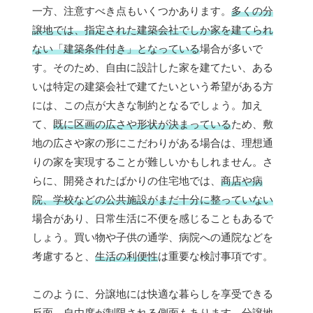
一方、注意すべき点もいくつかあります。
多くの分
譲地では、指定された建築会社でしか家を建てられ
ない「建築条件付き」となっている
場合が多いで
す。そのため、自由に設計した家を建てたい、ある
いは特定の建築会社で建てたいという希望がある方
には、この点が大きな制約となるでしょう。加え
て、
既に区画の広さや形状が決まっている
ため、敷
地の広さや家の形にこだわりがある場合は、理想通
りの家を実現することが難しいかもしれません。さ
らに、開発されたばかりの住宅地では、
商店や病
院、学校などの公共施設がまだ十分に整っていない
場合があり、日常生活に不便を感じることもあるで
しょう。買い物や子供の通学、病院への通院などを
考慮すると、
生活の利便性
は重要な検討事項です。
このように、分譲地には快適な暮らしを享受できる
反面、自由度が制限される側面もあります。分譲地