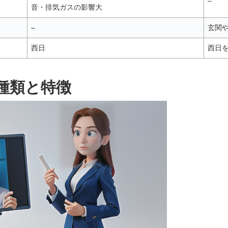
–
音・排気ガスの影響大
–
玄関
西日
西日
種類と特徴