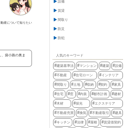
設備
賃貸
間取り
不動産について知りたい
防災
防犯
し、袋小路の奥ま
人気のキーワード
建築基準法
マンション
建築
設備
不動産
住宅ローン
インテリア
間取り
土地
収納
契約
家具
住宅
窓
内装
都市計画
建材
木材
採光
エクステリア
不動産売買
換気
不動産取引
建具
キッチン
法律
屋根
賃貸借契約