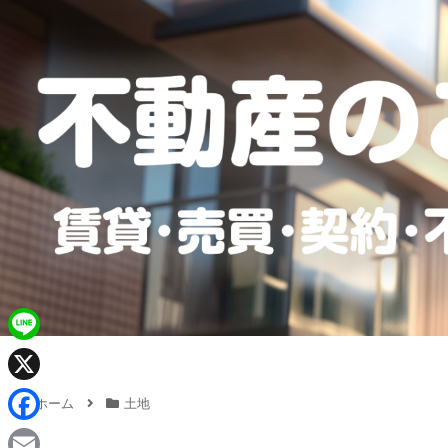
L
i
X
ホーム
土地
n
F