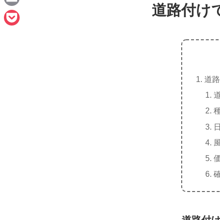
e
道路付け
a
E
c
m
P
e
a
o
b
i
c
o
l
道路
k
o
e
k
t