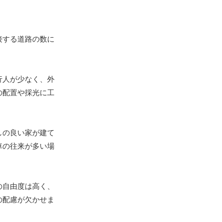
接する道路の数に
行人が少なく、外
の配置や採光に工
しの良い家が建て
車の往来が多い場
の自由度は高く、
の配慮が欠かせま