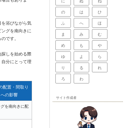
に
ぬ
ね
の
は
ひ
日を浴びながら気
ふ
へ
ほ
ビングを南向きに
ま
み
む
るのです。
め
も
や
地探しを始める際
ゆ
よ
ら
、自分にとって理
り
る
れ
ろ
わ
の配置・間取り
への影響
サイト作成者
ングを南向きに配