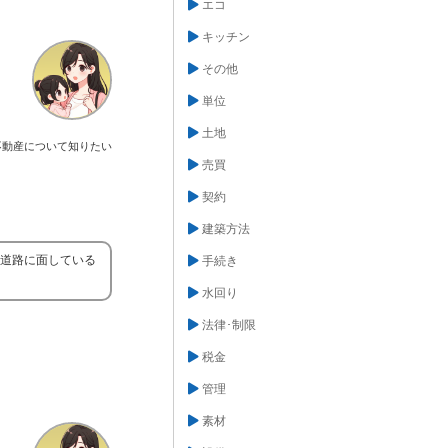
エコ
キッチン
その他
単位
土地
不動産について知りたい
売買
契約
建築方法
の道路に面している
手続き
水回り
法律･制限
税金
管理
素材