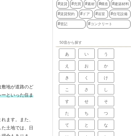
賃貸
売買
素材
構造
建築材料
賃貸契約
ドア
浴室
住宅設備
登記
コンクリート
50音から探す
あ
い
う
え
お
か
き
く
け
は敷地が道路のど
こ
さ
し
シーといった住ま
す
せ
そ
た
ち
つ
まれます。また、
て
と
な
した土地では、日
る場合もありま