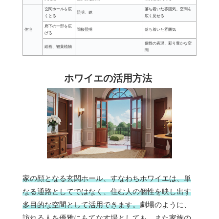
玄関ホールを広
落ち着いた雰囲気、空間を
照明、鏡
くとる
広く見せる
廊下の一部を広
住宅
間接照明
落ち着いた雰囲気
げる
個性の表現、彩り豊かな空
絵画、観葉植物
間
ホワイエの活用方法
家の顔となる玄関ホール、すなわちホワイエは、単
なる通路としてではなく、住む人の個性を映し出す
多目的な空間として活用できます。
劇場のように、
訪れる人を優雅にもてなす場としても、また家族の