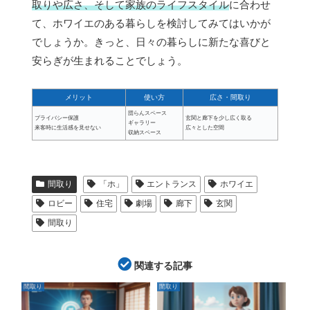
取りや広さ、そして家族のライフスタイル
に合わせ
て、ホワイエのある暮らしを検討してみてはいかが
でしょうか。きっと、日々の暮らしに新たな喜びと
安らぎが生まれることでしょう。
メリット
使い方
広さ・間取り
団らんスペース
プライバシー保護
玄関と廊下を少し広く取る
ギャラリー
来客時に生活感を見せない
広々とした空間
収納スペース
間取り
「ホ」
エントランス
ホワイエ
ロビー
住宅
劇場
廊下
玄関
間取り
関連する記事
間取り
間取り