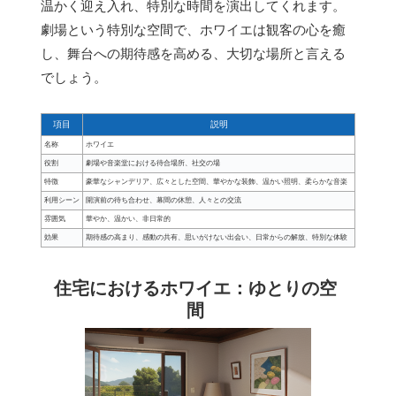
温かく迎え入れ、特別な時間を演出してくれます。
劇場という特別な空間で、ホワイエは観客の心を癒
し、舞台への期待感を高める、大切な場所と言える
でしょう。
項目
説明
名称
ホワイエ
役割
劇場や音楽堂における待合場所、社交の場
特徴
豪華なシャンデリア、広々とした空間、華やかな装飾、温かい照明、柔らかな音楽
利用シーン
開演前の待ち合わせ、幕間の休憩、人々との交流
雰囲気
華やか、温かい、非日常的
効果
期待感の高まり、感動の共有、思いがけない出会い、日常からの解放、特別な体験
住宅におけるホワイエ：ゆとりの空
間