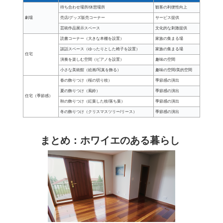
待ち合わせ場所/休憩場所
観客の利便性向上
劇場
売店/グッズ販売コーナー
サービス提供
芸術作品展示スペース
文化的な刺激提供
読書コーナー（大きな本棚を設置）
家族の集まる場
談話スペース（ゆったりとした椅子を設置）
家族の集まる場
住宅
演奏を楽しむ空間（ピアノを設置）
趣味の空間
小さな美術館（絵画/写真を飾る）
趣味の空間/美的空間
春の飾りつけ（桜の切り枝）
季節感の演出
夏の飾りつけ（風鈴）
季節感の演出
住宅（季節感）
秋の飾りつけ（紅葉した枝/落ち葉）
季節感の演出
冬の飾りつけ（クリスマスツリー/リース）
季節感の演出
まとめ：ホワイエのある暮らし