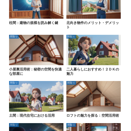
柱間：建物の規模を読み解く鍵
北向き物件のメリット・デメリッ
ト
間取り
間取り
小屋裏活用術：秘密の空間を快適
二人暮らしにおすすめ！２ＤＫの
な部屋に
魅力
間取り
間取り
土間：現代住宅における活用
ロフトの魅力を探る：空間活用術
間取り
間取り