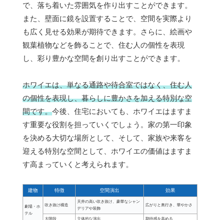
で、落ち着いた雰囲気を作り出すことができます。
また、壁面に鏡を設置することで、空間を実際より
も広く見せる効果が期待できます。さらに、絵画や
観葉植物などを飾ることで、住む人の個性を表現
し、彩り豊かな空間を創り出すことができます。
ホワイエは、単なる通路や待合室ではなく、住む人
の個性を表現し、暮らしに豊かさを加える特別な空
間です。
今後、住宅においても、ホワイエはますま
す重要な役割を担っていくでしょう。家の第一印象
を決める大切な場所として、そして、家族や来客を
迎える特別な空間として、ホワイエの価値はますま
す高まっていくと考えられます。
建物
特徴
空間演出
効果
天井の高い吹き抜け、豪華なシャン
吹き抜け構造
広がりと奥行き、華やかさ
劇場・ホ
デリアや装飾
テル
大階段
立体的な演出
期待感を高める