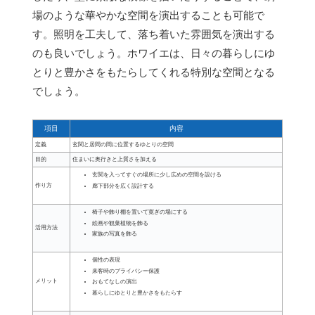
場のような華やかな空間を演出することも可能で
す。照明を工夫して、落ち着いた雰囲気を演出する
のも良いでしょう。ホワイエは、日々の暮らしにゆ
とりと豊かさをもたらしてくれる特別な空間となる
でしょう。
項目
内容
定義
玄関と居間の間に位置するゆとりの空間
目的
住まいに奥行きと上質さを加える
玄関を入ってすぐの場所に少し広めの空間を設ける
作り方
廊下部分を広く設計する
椅子や飾り棚を置いて寛ぎの場にする
絵画や観葉植物を飾る
活用方法
家族の写真を飾る
個性の表現
来客時のプライバシー保護
メリット
おもてなしの演出
暮らしにゆとりと豊かさをもたらす