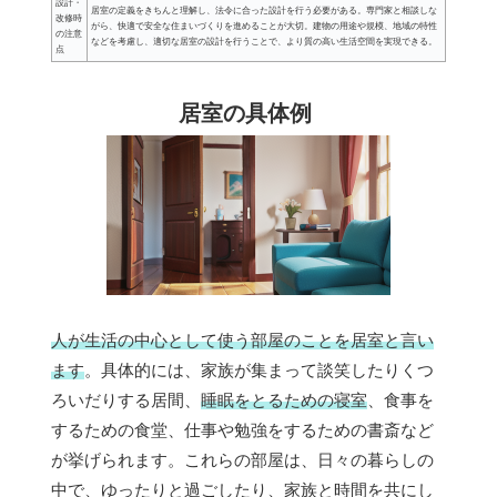
設計・
居室の定義をきちんと理解し、法令に合った設計を行う必要がある。専門家と相談しな
改修時
がら、快適で安全な住まいづくりを進めることが大切。建物の用途や規模、地域の特性
の注意
などを考慮し、適切な居室の設計を行うことで、より質の高い生活空間を実現できる。
点
居室の具体例
人が生活の中心として使う部屋のことを居室と言い
ます
。具体的には、家族が集まって談笑したりくつ
ろいだりする居間、
睡眠をとるための寝室
、食事を
するための食堂、仕事や勉強をするための書斎など
が挙げられます。これらの部屋は、日々の暮らしの
中で、ゆったりと過ごしたり、家族と時間を共にし