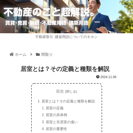
不動産取引･建築用語についてのキホン
ホーム
間取り
居室とは？その定義と種類を解説
2024.11.06
目次
居室とは？その定義と種類を解説
居室の定義
居室の具体例
居室と非居室の違い
居室の重要性