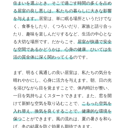
住まいを選ぶとき、そこで過ごす時間の多くを占め
る居室の良し悪しは、私たちの暮らしに大きな影響
を与えます。
居室は、単に眠る場所というだけでな
く、食事をしたり、くつろいだり、家族と語り合っ
たり、趣味を楽しんだりするなど、生活の中心とな
る大切な場所です。だからこそ、
居室が快適で安全
な空間であるかどうかは、心身の健康、ひいては生
活の質全体に深く関わってくる
のです。
まず、明るく風通しの良い居室は、私たちの気分を
晴れやかにし、心身に活力を与えます。朝、日の光
を浴びながら目を覚ますことで、体内時計が整い、
一日を気持ちよくスタートできます。また、窓を開
けて新鮮な空気を取り込むことで、
こもった空気を
入れ替え、換気を良くすることで、健康的な環境を
保つ
ことができます。風の流れは、夏の暑さを和ら
げ、冬の結露を防ぐ効果も期待できます。