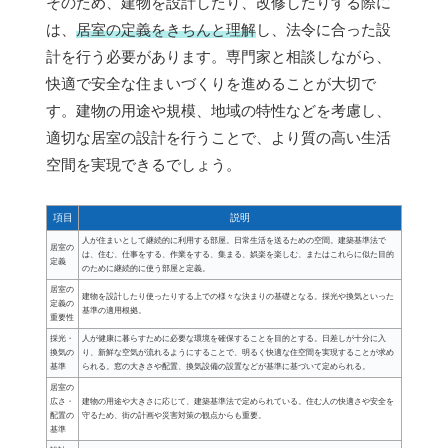
そのため、建物を設計したり、改修したりする際に
は、
居室の定義をきちんと理解
し、法令に合った設
計を行う必要があります。専門家と相談しながら、
快適で安全な住まいづくりを進めることが大切で
す。建物の用途や規模、地域の特性などを考慮し、
適切な居室の設計を行うことで、より質の高い生活
空間を実現できるでしょう。
項目
説明
人が住まいとして継続的に利用する部屋。日常生活を送るための空間。建築基準法で
居室の
は、住む、仕事をする、作業をする、集まる、娯楽を楽しむ、またはこれらに似た目的
定義
のために継続的に使う部屋と定義。
居室の
建物を設計したり使ったりする上での様々な決まりの基礎となる。採光や換気といった
定義の
基準の適用根拠。
重要性
採光・
人が健康に暮らすために必要な環境を確保することを目的とする。日差しが十分に入
換気の
り、新鮮な空気が流れるようにすることで、明るく快適な住空間を実現することが求め
基準
られる。窓の大きさや配置、換気設備の設置などが基準に基づいて定められる。
居室の
広さ・
建物の用途や大きさに応じて、建築基準法で定められている。住む人の快適さや安全を
配置の
守るため、街の計画や災害対策の観点からも重要。
基準