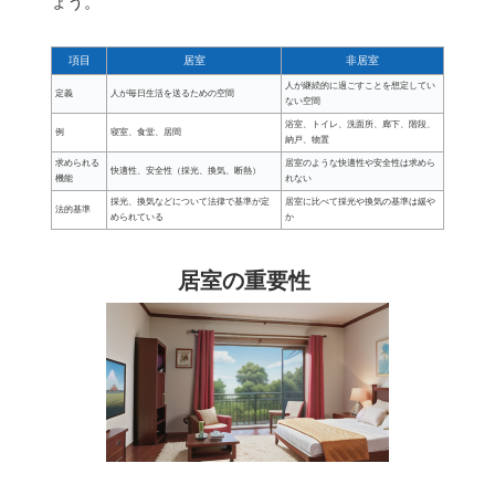
ょう。
項目
居室
非居室
人が継続的に過ごすことを想定してい
定義
人が毎日生活を送るための空間
ない空間
浴室、トイレ、洗面所、廊下、階段、
例
寝室、食堂、居間
納戸、物置
求められる
居室のような快適性や安全性は求めら
快適性、安全性（採光、換気、断熱）
機能
れない
採光、換気などについて法律で基準が定
居室に比べて採光や換気の基準は緩や
法的基準
められている
か
居室の重要性