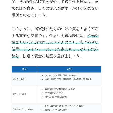
間、それぞれの時間を安心して過ごせる居室は、家
族の絆を育み、日々の疲れを癒す、かけがえのない
場所となるでしょう。
このように、居室は私たちの生活の質を大きく左右
する重要な空間です。住まいを選ぶ際には、
採光や
換気といった環境面はもちろんのこと、広さや使い
勝手、プライバシーといった点にもしっかりと気を
配り
、快適で安全な居室を選びましょう。
項目
内容
日の光：体内時計の調整、気分を向上
明るさと風通し
換気：新鮮な空気、健康維持、暑さ対策、結露防止
家族構成や生活様式に合った広さ
十分な収納スペース
広さと使い勝手
日常生活を考慮した動線
外からの視線を遮り、プライバシーを確保
安全性とプライバシー
安心してくつろげる空間