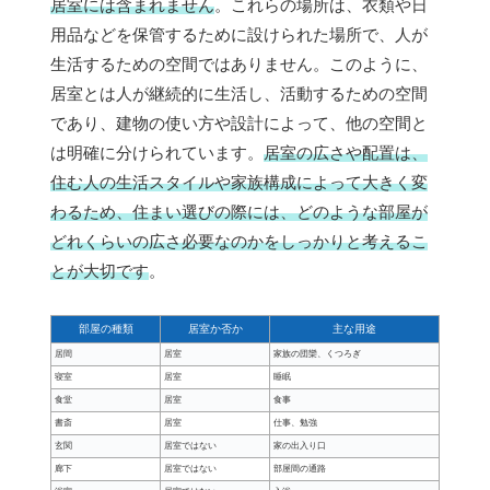
居室には含まれません
。これらの場所は、衣類や日
用品などを保管するために設けられた場所で、人が
生活するための空間ではありません。このように、
居室とは人が継続的に生活し、活動するための空間
であり、建物の使い方や設計によって、他の空間と
は明確に分けられています。
居室の広さや配置は、
住む人の生活スタイルや家族構成によって大きく変
わるため、住まい選びの際には、どのような部屋が
どれくらいの広さ必要なのかをしっかりと考えるこ
とが大切です
。
部屋の種類
居室か否か
主な用途
居間
居室
家族の団欒、くつろぎ
寝室
居室
睡眠
食堂
居室
食事
書斎
居室
仕事、勉強
玄関
居室ではない
家の出入り口
廊下
居室ではない
部屋間の通路