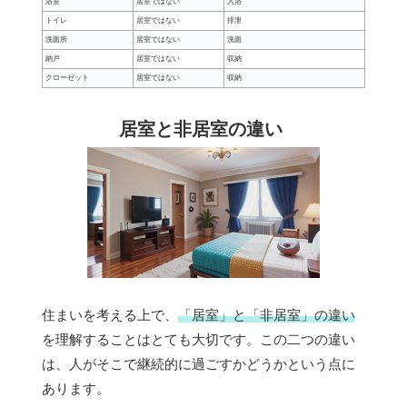
浴室
居室ではない
入浴
トイレ
居室ではない
排泄
洗面所
居室ではない
洗面
納戸
居室ではない
収納
クローゼット
居室ではない
収納
居室と非居室の違い
住まいを考える上で、
「居室」と「非居室」の違い
を理解することはとても大切です。この二つの違い
は、人がそこで継続的に過ごすかどうかという点に
あります。