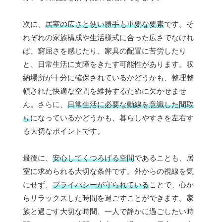
次に、
居室の広さと使い勝手も重要な要素
です。そ
れぞれの家族構成や生活様式に合った広さでなけれ
ば、窮屈さを感じたり、家具の配置に苦労したり
と、日常生活に支障をきたす可能性があります。収
納場所が十分に確保されているかどうかも、整理整
頓された快適な空間を維持するために欠かせませ
ん。さらに、
日常生活に必要な動線を意識した間取
り
になっているかどうかも、暮らしやすさを左右す
る大切なポイントです。
最後に、
安心してくつろげる空間
であることも、居
室に求められる大切な条件です。外からの視線を気
にせず、
プライバシーが守られている
ことで、心か
らリラックスした時間を過ごすことができます。家
族と過ごす大切な時間、一人で静かに過ごしたい時