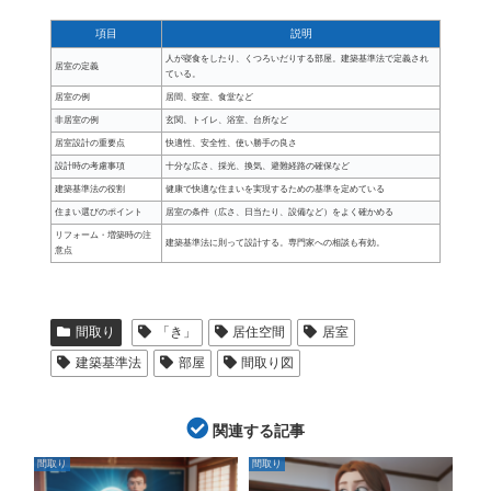
項目
説明
人が寝食をしたり、くつろいだりする部屋。建築基準法で定義され
居室の定義
ている。
居室の例
居間、寝室、食堂など
非居室の例
玄関、トイレ、浴室、台所など
居室設計の重要点
快適性、安全性、使い勝手の良さ
設計時の考慮事項
十分な広さ、採光、換気、避難経路の確保など
建築基準法の役割
健康で快適な住まいを実現するための基準を定めている
住まい選びのポイント
居室の条件（広さ、日当たり、設備など）をよく確かめる
リフォーム・増築時の注
建築基準法に則って設計する。専門家への相談も有効。
意点
間取り
「き」
居住空間
居室
建築基準法
部屋
間取り図
関連する記事
間取り
間取り