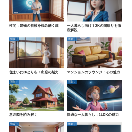
柱間：建物の規模を読み解く鍵
一人暮らし向け？2Kの間取りを徹
底解説
間取り
間取り
住まいにゆとりを！出窓の魅力
マンションのラウンジ：その魅力
間取り
間取り
意匠図を読み解く
快適な一人暮らし：1LDKの魅力
間取り
間取り