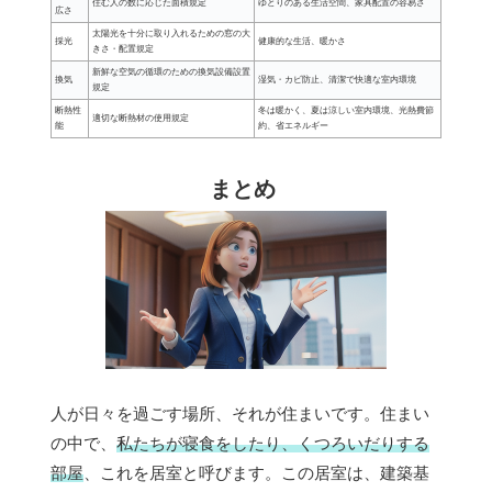
住む人の数に応じた面積規定
ゆとりのある生活空間、家具配置の容易さ
広さ
太陽光を十分に取り入れるための窓の大
採光
健康的な生活、暖かさ
きさ・配置規定
新鮮な空気の循環のための換気設備設置
換気
湿気・カビ防止、清潔で快適な室内環境
規定
断熱性
冬は暖かく、夏は涼しい室内環境、光熱費節
適切な断熱材の使用規定
能
約、省エネルギー
まとめ
人が日々を過ごす場所、それが住まいです。住まい
の中で、
私たちが寝食をしたり、くつろいだりする
部屋
、これを居室と呼びます。この居室は、建築基