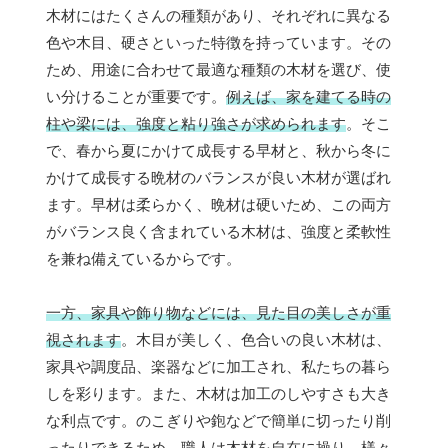
木材にはたくさんの種類があり、それぞれに異なる
色や木目、硬さといった特徴を持っています。その
ため、用途に合わせて最適な種類の木材を選び、使
い分けることが重要です。
例えば、家を建てる時の
柱や梁には、強度と粘り強さが求められます
。そこ
で、春から夏にかけて成長する早材と、秋から冬に
かけて成長する晩材のバランスが良い木材が選ばれ
ます。早材は柔らかく、晩材は硬いため、この両方
がバランス良く含まれている木材は、強度と柔軟性
を兼ね備えているからです。
一方、家具や飾り物などには、見た目の美しさが重
視されます
。木目が美しく、色合いの良い木材は、
家具や調度品、楽器などに加工され、私たちの暮ら
しを彩ります。また、木材は加工のしやすさも大き
な利点です。のこぎりや鉋などで簡単に切ったり削
ったりできるため、職人は木材を自在に操り、様々