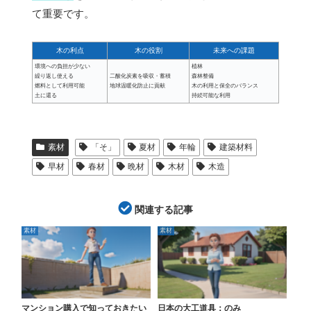
て重要です。
木の利点
木の役割
未来への課題
環境への負担が少ない
植林
繰り返し使える
二酸化炭素を吸収・蓄積
森林整備
燃料として利用可能
地球温暖化防止に貢献
木の利用と保全のバランス
土に還る
持続可能な利用
素材
「そ」
夏材
年輪
建築材料
早材
春材
晩材
木材
木造
関連する記事
素材
素材
マンション購入で知っておきたい
日本の大工道具：のみ