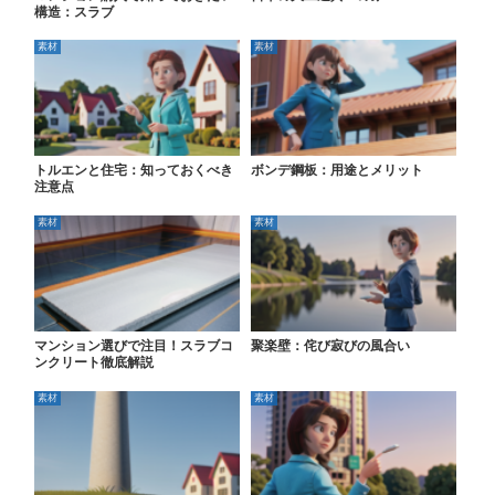
構造：スラブ
素材
素材
トルエンと住宅：知っておくべき
ボンデ鋼板：用途とメリット
注意点
素材
素材
マンション選びで注目！スラブコ
聚楽壁：侘び寂びの風合い
ンクリート徹底解説
素材
素材