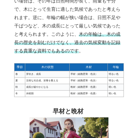
い場合は、その年は日照時間が長く、雨量も十分
で、木にとって生育に適した気候であったと考えら
れます。逆に、年輪の幅が狭い場合は、日照不足や
干ばつなど、木の成長にとって厳しい気候であった
と考えられます。このように、
木の年輪は、木の成
長の歴史を刻むだけでなく、過去の気候変動を記録
する貴重な資料でもあるのです
。
季節
木の状態
木材
年輪
春
芽吹き、成長
早材（細胞壁薄・色淡）
明るい色
夏
活発な光合成、栄養を蓄える
早材（細胞壁薄・色淡）
明るい色
秋
成長が緩やかになる
晩材（細胞壁厚・色濃）
暗い色
冬
休眠期
晩材（細胞壁厚・色濃）
暗い色
早材と晩材