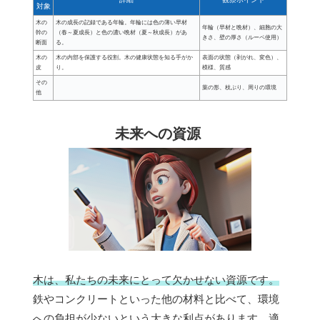
対象
木の
木の成長の記録である年輪。年輪には色の薄い早材
年輪（早材と晩材）、細胞の大
幹の
（春～夏成長）と色の濃い晩材（夏～秋成長）があ
きさ、壁の厚さ（ルーペ使用）
断面
る。
木の
木の内部を保護する役割。木の健康状態を知る手がか
表面の状態（剥がれ、変色）、
皮
り。
模様、質感
その
葉の形、枝ぶり、周りの環境
他
未来への資源
木は、私たちの未来にとって欠かせない資源です。
鉄やコンクリートといった他の材料と比べて、環境
への負担が少ないという大きな利点があります。適