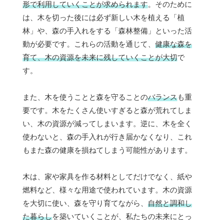
形で利用していくことが求められます
。そのために
は、木を切った後には必ず新しい木を植える「植
林」や、森の手入れをする「森林整備」といった活
動が必要です。これらの活動を通じて、
健康な森を
育て、木の資源を未来に残していくことが大切
で
す。
また、木を使うことと森を守ることの
バランス
も重
要です。木をたくさん使いすぎると森が荒れてしま
い、木の資源が減ってしまいます。逆に、木を全く
使わないと、森の手入れが行き届かなくなり、これ
もまた森の健康を損ねてしまう可能性があります。
木は、家や家具を作る材料としてだけでなく、紙や
燃料など、様々な用途で使われています。木の資源
を大切に使い、森を守り育てながら、
自然と調和し
た暮らし
を築いていくことが、私たちの未来にとっ