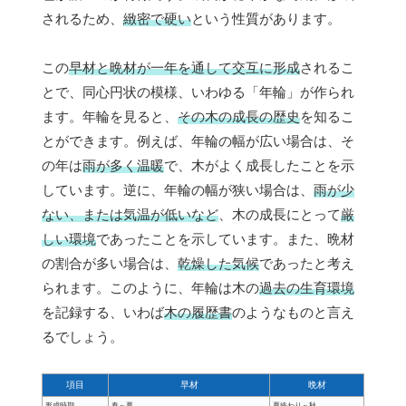
されるため、
緻密で硬い
という性質があります。
この
早材と晩材が一年を通して交互に形成
されるこ
とで、同心円状の模様、いわゆる「年輪」が作られ
ます。年輪を見ると、
その木の成長の歴史
を知るこ
とができます。例えば、年輪の幅が広い場合は、そ
の年は
雨が多く温暖
で、木がよく成長したことを示
しています。逆に、年輪の幅が狭い場合は、
雨が少
ない、または気温が低いなど
、木の成長にとって
厳
しい環境
であったことを示しています。また、晩材
の割合が多い場合は、
乾燥した気候
であったと考え
られます。このように、年輪は木の
過去の生育環境
を記録する、いわば
木の履歴書
のようなものと言え
るでしょう。
項目
早材
晩材
形成時期
春～夏
夏終わり～秋