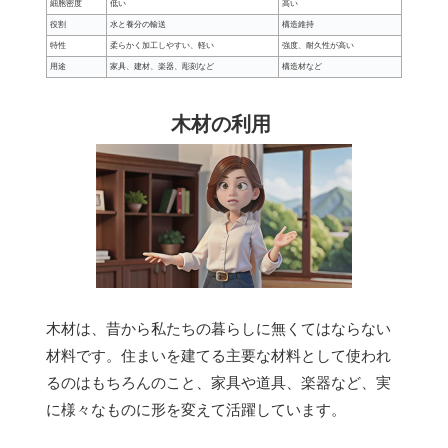
細胞密度
低い
高い
役割
水と養分の輸送
構造維持
特性
柔らかく加工しやすい、軽い
強度、耐久性が高い
用途
家具、建材、楽器、彫刻など
構造材など
木材の利用
木材は、昔から私たちの暮らしに無くてはならない
材料です。住まいを建てる主要な材料として使われ
るのはもちろんのこと、家具や道具、楽器など、実
に様々なものに形を変えて活躍しています。