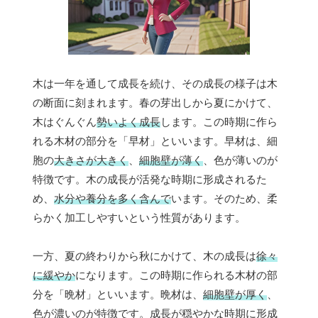
木は一年を通して成長を続け、その成長の様子は木
の断面に刻まれます。春の芽出しから夏にかけて、
木はぐんぐん
勢いよく成長
します。この時期に作ら
れる木材の部分を「早材」といいます。早材は、細
胞の
大きさが大きく
、
細胞壁が薄く
、色が薄いのが
特徴です。木の成長が活発な時期に形成されるた
め、
水分や養分を多く含んで
います。そのため、柔
らかく加工しやすいという性質があります。
一方、夏の終わりから秋にかけて、木の成長は
徐々
に緩やか
になります。この時期に作られる木材の部
分を「晩材」といいます。晩材は、
細胞壁が厚く
、
色が濃いのが特徴です。成長が穏やかな時期に形成