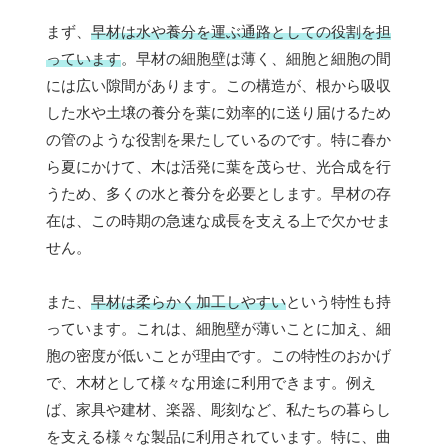
まず、
早材は水や養分を運ぶ通路としての役割を担
っています
。早材の細胞壁は薄く、細胞と細胞の間
には広い隙間があります。この構造が、根から吸収
した水や土壌の養分を葉に効率的に送り届けるため
の管のような役割を果たしているのです。特に春か
ら夏にかけて、木は活発に葉を茂らせ、光合成を行
うため、多くの水と養分を必要とします。早材の存
在は、この時期の急速な成長を支える上で欠かせま
せん。
また、
早材は柔らかく加工しやすい
という特性も持
っています。これは、細胞壁が薄いことに加え、細
胞の密度が低いことが理由です。この特性のおかげ
で、木材として様々な用途に利用できます。例え
ば、家具や建材、楽器、彫刻など、私たちの暮らし
を支える様々な製品に利用されています。特に、曲