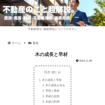
不動産取引･建築用語についてのキホン
ホーム
素材
木の成長と早材
2024.11.08
目次
木の成長と早材
木の成長を知る
早材と晩材
早材の役割
木材の利用