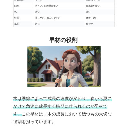
細胞
大きい、細胞壁が薄い
細胞壁が厚い
色
薄い
濃い
性質
柔らかい、加工しやすい
緻密、硬い
成長
活発
穏やか
早材の役割
木は季節によって成長の速度が変わり、春から夏に
かけて急速に成長する時期に作られるのが早材で
す。
この早材は、木の成長において幾つもの大切な
役割を担っています。