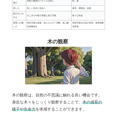
早材と晩材のバランスが良い
柱、梁
強さ
美しさ
美しい木目と色合い
家具、調度品、楽器
加工のしや
のこぎりや鉋で容易に加工可能
様々な作品
すさ
環境への優
再生可能な資源、低エネルギー消費、低二酸
持続可能な社会の実現、地球温暖
しさ
化炭素排出
化対策
木の観察
木の観察は、自然の不思議に触れる良い機会です。
身近な木々をじっくり観察することで、
木の成長の
様子や生命力
を体感することができます。