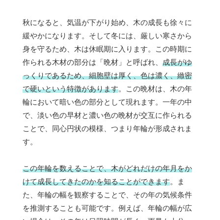
秋になると、気温が下がり始め、木の成長も徐々に
緩やかになります。そして冬には、厳しい寒さから
身を守るため、木は休眠期に入ります。この時期に
作られる木材の部分は「晩材」と呼ばれ、
成長がゆ
っくりであるため、細胞壁は厚く、色は濃く、緻密
で硬いという特徴があります
。この晩材は、木の年
輪において暗い色の部分として現れます。一年の中
で、淡い色の早材と濃い色の晩材が交互に作られる
ことで、同心円状の模様、つまり年輪が形成されま
す。
この年輪を数えることで、木がどれだけの年月をか
けて成長してきたのかを知ることができます
。ま
た、年輪の幅を観察することで、その年の気候条件
を推測することも可能です。例えば、年輪の幅が広