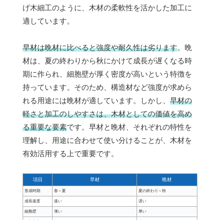
げ木細工のように、木材の柔軟性を活かした加工に
適しています。
早材は晩材に比べると強度や耐久性は劣ります
。晩
材は、夏の終わりから秋にかけて成長が遅くなる時
期に作られ、細胞壁が厚く密度が高いという特徴を
持っています。そのため、構造材など強度が求めら
れる用途には晩材が適しています。しかし、
早材の
軽さと加工のしやすさは、木材としての価値を高め
る重要な要素
です。早材と晩材、それぞれの特性を
理解し、用途に合わせて使い分けることが、木材を
有効活用する上で重要です。
項目
早材
晩材
形成時期
春～夏
夏の終わり～秋
成長速度
速い
遅い
細胞壁
薄い
厚い