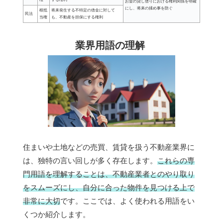
お金の貸し借りにおける権利関係を明確
にし、将来の揉め事を防ぐ
根抵
将来発生する不特定の借金に対して
民法
当権
も、不動産を担保にする権利
業界用語の理解
住まいや土地などの売買、賃貸を扱う不動産業界に
は、独特の言い回しが多く存在します。
これらの専
門用語を理解することは、不動産業者とのやり取り
をスムーズにし、自分に合った物件を見つける上で
非常に大切
です。ここでは、よく使われる用語をい
くつか紹介します。