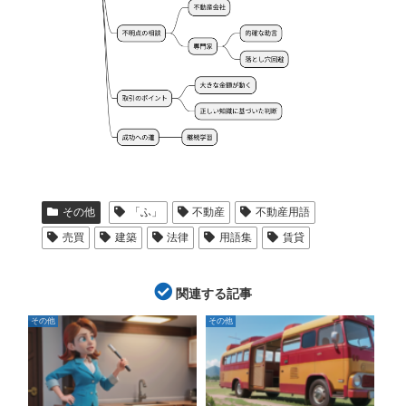
その他
「ふ」
不動産
不動産用語
売買
建築
法律
用語集
賃貸
関連する記事
その他
その他