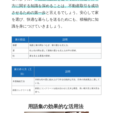
方に関する知識を深めることは、不動産取引を成功
させるための第一歩
と言えるでしょう。安心して家
を選び、快適な暮らしを送るためにも、積極的に知
識を身につけていきましょう。
家の部品
説明
基礎
地面と家の間をつなぎ、家の重さを支える。
梁
柱と柱の間を渡して屋根の重さを支える水平の部材。
柱
家を支える垂直の部材。
家の作り方（工
説明
法）
木材を柱や梁に組み上げて作る伝統的な方法。日本の気候風土に適して
木造軸組工法
いる。
鉄筋とコンクリートを組み合わせた丈夫な構造。高い耐久性と耐火性を
鉄筋コンクリート造
持つ。
用語集の効果的な活用法