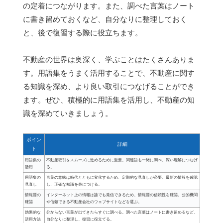
の定着につながります。また、調べた言葉はノート
に書き留めておくなど、自分なりに整理しておく
と、後で復習する際に役立ちます。
不動産の世界は奥深く、学ぶことはたくさんありま
す。用語集をうまく活用することで、不動産に関す
る知識を深め、より良い取引につなげることができ
ます。ぜひ、積極的に用語集を活用し、不動産の知
識を深めていきましょう。
ポイン
詳細
ト
用語集の
不動産取引をスムーズに進めるために重要。関連語も一緒に調べ、深い理解につなげ
活用
る。
用語集の
言葉の意味は時代とともに変化するため、定期的な見直しが必要。最新の情報を確認
見直し
し、正確な知識を身につける。
情報源の
インターネット上の情報は誰でも発信できるため、情報源の信頼性を確認。公的機関
確認
や信頼できる不動産会社のウェブサイトなどを選ぶ。
効果的な
分からない言葉が出てきたらすぐに調べる。調べた言葉はノートに書き留めるなど、
活用方法
自分なりに整理し、復習に役立てる。