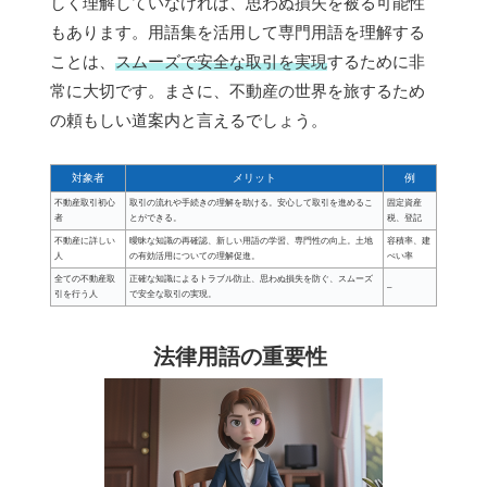
しく理解していなければ、思わぬ損失を被る可能性
もあります。用語集を活用して専門用語を理解する
ことは、
スムーズで安全な取引を実現
するために非
常に大切です。まさに、不動産の世界を旅するため
の頼もしい道案内と言えるでしょう。
対象者
メリット
例
不動産取引初心
取引の流れや手続きの理解を助ける。安心して取引を進めるこ
固定資産
者
とができる。
税、登記
不動産に詳しい
曖昧な知識の再確認、新しい用語の学習、専門性の向上。土地
容積率、建
人
の有効活用についての理解促進。
ぺい率
全ての不動産取
正確な知識によるトラブル防止、思わぬ損失を防ぐ、スムーズ
–
引を行う人
で安全な取引の実現。
法律用語の重要性