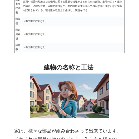
売買や賃貸の対象となる物件に関する重要な情報がまとめられた書類。敷地の広さや建物
事項
の構造、法的な規制、近隣の環境など、契約前に必ず確認しておかなければならない情報
説明
が記載されている。宅地建物取引士が作成し、説明を行う。
書
路線
（本文中に説明なし）
価
固定
資産
（本文中に説明なし）
税
容積
（本文中に説明なし）
率
建物の名称と工法
家は、様々な部品が組み合わさって出来ています。