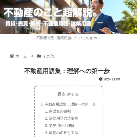
不動産取引･建築用語についてのキホン
ホーム
その他
不動産用語集：理解への第一歩
2024.11.09
目次
不動産用語集：理解への第一歩
用語集の役割
法律用語の重要性
業界用語の理解
建物の名称と工法