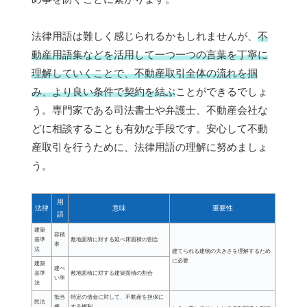
法律用語は難しく感じられるかもしれませんが、
不
動産用語集などを活用して一つ一つの言葉を丁寧に
理解していくことで、不動産取引全体の流れを掴
み、より良い条件で契約を結ぶ
ことができるでしょ
う。専門家である司法書士や弁護士、不動産会社な
どに相談することも有効な手段です。安心して不動
産取引を行うために、法律用語の理解に努めましょ
う。
用
法律
意味
重要性
語
建築
容積
基準
敷地面積に対する延べ床面積の割合
率
法
建てられる建物の大きさを理解するため
に必要
建築
建ぺ
基準
敷地面積に対する建築面積の割合
い率
法
抵当
特定の借金に対して、不動産を担保に
民法
権
する権利