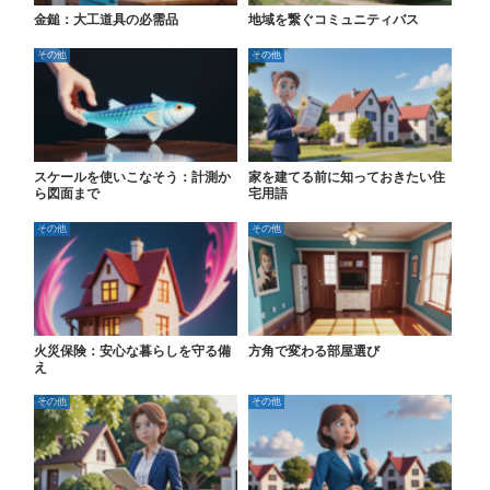
金鎚：大工道具の必需品
地域を繋ぐコミュニティバス
その他
その他
スケールを使いこなそう：計測か
家を建てる前に知っておきたい住
ら図面まで
宅用語
その他
その他
火災保険：安心な暮らしを守る備
方角で変わる部屋選び
え
その他
その他