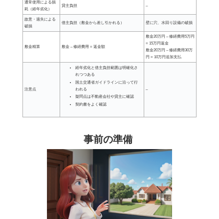
通常使用による損
貸主負担
–
耗（経年劣化）
故意・過失による
借主負担（敷金から差し引かれる）
壁に穴、水回り設備の破損
破損
敷金20万円 – 修繕費用5万円
= 15万円返金
敷金精算
敷金 – 修繕費用 = 返金額
敷金20万円 – 修繕費用30万
円 = 10万円追加支払
経年劣化と借主負担範囲は明確化さ
れつつある
国土交通省ガイドラインに沿って行
注意点
–
われる
疑問点は不動産会社や貸主に確認
契約書をよく確認
事前の準備