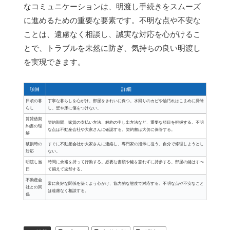
なコミュニケーションは、明渡し手続きをスムーズ
に進めるための重要な要素です。不明な点や不安な
ことは、遠慮なく相談し、誠実な対応を心がけるこ
とで、トラブルを未然に防ぎ、気持ちの良い明渡し
を実現できます。
項目
詳細
日頃の暮
丁寧な暮らしを心がけ、部屋をきれいに保つ。水回りのカビや油汚れはこまめに掃除
らし
し、壁や床に傷をつけない。
賃貸借契
契約期間、家賃の支払い方法、解約の申し出方法など、重要な項目を把握する。不明
約書の理
な点は不動産会社や大家さんに確認する。契約書は大切に保管する。
解
破損時の
すぐに不動産会社か大家さんに連絡し、専門家の指示に従う。自分で修理しようとし
対応
ない。
明渡し当
時間に余裕を持って行動する。必要な書類や鍵を忘れずに持参する。部屋の鍵はすべ
日
て揃えて返却する。
不動産会
常に良好な関係を築くよう心がけ、協力的な態度で対応する。不明な点や不安なこと
社との関
は遠慮なく相談する。
係