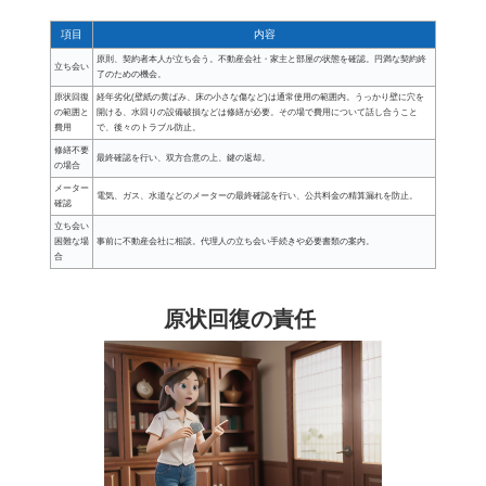
項目
内容
原則、契約者本人が立ち会う。不動産会社・家主と部屋の状態を確認。円満な契約終
立ち会い
了のための機会。
原状回復
経年劣化(壁紙の黄ばみ、床の小さな傷など)は通常使用の範囲内。うっかり壁に穴を
の範囲と
開ける、水回りの設備破損などは修繕が必要。その場で費用について話し合うこと
費用
で、後々のトラブル防止。
修繕不要
最終確認を行い、双方合意の上、鍵の返却。
の場合
メーター
電気、ガス、水道などのメーターの最終確認を行い、公共料金の精算漏れを防止。
確認
立ち会い
困難な場
事前に不動産会社に相談。代理人の立ち会い手続きや必要書類の案内。
合
原状回復の責任