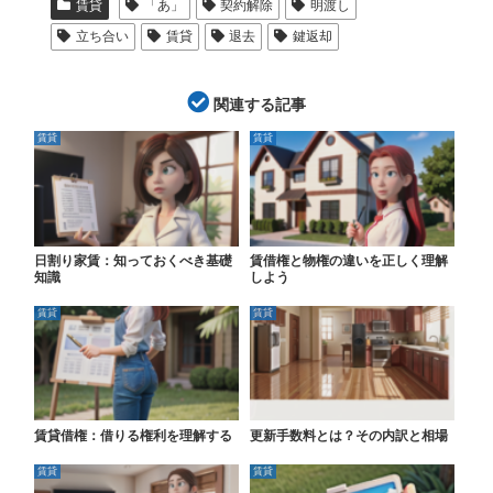
賃貸
「あ」
契約解除
明渡し
立ち合い
賃貸
退去
鍵返却
関連する記事
賃貸
賃貸
日割り家賃：知っておくべき基礎
賃借権と物権の違いを正しく理解
知識
しよう
賃貸
賃貸
賃貸借権：借りる権利を理解する
更新手数料とは？その内訳と相場
賃貸
賃貸