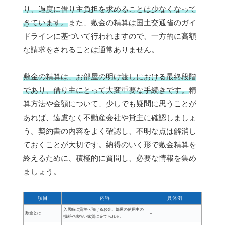
り、過度に借り主負担を求めることは少なくなって
きています。
また、敷金の精算は国土交通省のガイ
ドラインに基づいて行われますので、一方的に高額
な請求をされることは通常ありません。
敷金の精算は、お部屋の明け渡しにおける最終段階
であり、借り主にとって大変重要な手続きです。
精
算方法や金額について、少しでも疑問に思うことが
あれば、遠慮なく不動産会社や貸主に確認しましょ
う。契約書の内容をよく確認し、不明な点は解消し
ておくことが大切です。納得のいく形で敷金精算を
終えるために、積極的に質問し、必要な情報を集め
ましょう。
項目
内容
具体例
入居時に貸主へ預けるお金。部屋の使用中の
敷金とは
–
損耗や未払い家賃に充てられる。