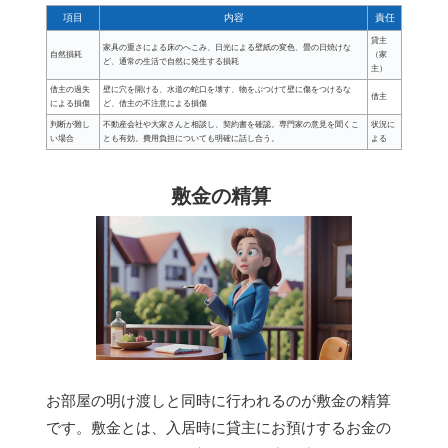
項目
内容
責任
貸主
家具の重さによる床のへこみ、日光による壁紙の変色、畳の日焼けな
自然損耗
（家
ど、通常の生活で自然に発生する損耗
主）
借主の過失
壁に穴を開ける、水道の蛇口を壊す、物をぶつけて壁に傷をつけるな
借主
による損傷
ど、借主の不注意による損傷
判断が難し
不動産会社や大家さんと相談し、契約書を確認。専門家の意見を聞くこ
状況に
い場合
とも有効。費用負担についても明確に話し合う。
よる
敷金の精算
お部屋の明け渡しと同時に行われるのが敷金の精算
です。敷金とは、入居時に貸主にお預けするお金の