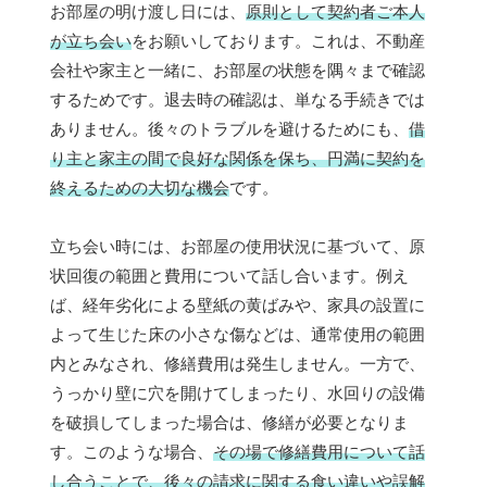
お部屋の明け渡し日には、
原則として契約者ご本人
が立ち会い
をお願いしております。これは、不動産
会社や家主と一緒に、お部屋の状態を隅々まで確認
するためです。退去時の確認は、単なる手続きでは
ありません。後々のトラブルを避けるためにも、
借
り主と家主の間で良好な関係を保ち、円満に契約を
終えるための大切な機会
です。
立ち会い時には、お部屋の使用状況に基づいて、原
状回復の範囲と費用について話し合います。例え
ば、経年劣化による壁紙の黄ばみや、家具の設置に
よって生じた床の小さな傷などは、通常使用の範囲
内とみなされ、修繕費用は発生しません。一方で、
うっかり壁に穴を開けてしまったり、水回りの設備
を破損してしまった場合は、修繕が必要となりま
す。このような場合、
その場で修繕費用について話
し合うことで、後々の請求に関する食い違いや誤解