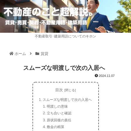
不動産取引･建築用語についてのキホン
ホーム
賃貸
スムーズな明渡しで次の入居へ
2024.11.07
目次
スムーズな明渡しで次の入居へ
明渡しの意味
立ち合いと確認
原状回復の責任
敷金の精算