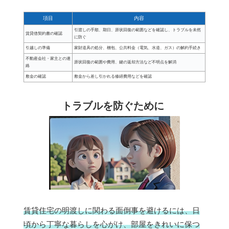
項目
内容
引渡しの手順、期日、原状回復の範囲などを確認し、トラブルを未然
賃貸借契約書の確認
に防ぐ
引越しの準備
家財道具の処分、梱包、公共料金（電気、水道、ガス）の解約手続き
不動産会社・家主との連
原状回復の範囲や費用、鍵の返却方法など不明点を解消
絡
敷金の確認
敷金から差し引かれる修繕費用などを確認
トラブルを防ぐために
賃貸住宅の明渡しに関わる面倒事を避けるには、日
頃から丁寧な暮らしを心がけ、部屋をきれいに保つ