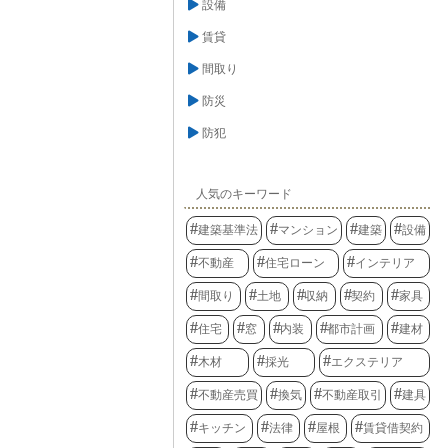
設備
賃貸
間取り
防災
防犯
人気のキーワード
建築基準法
マンション
建築
設備
不動産
住宅ローン
インテリア
間取り
土地
収納
契約
家具
住宅
窓
内装
都市計画
建材
木材
採光
エクステリア
不動産売買
換気
不動産取引
建具
キッチン
法律
屋根
賃貸借契約