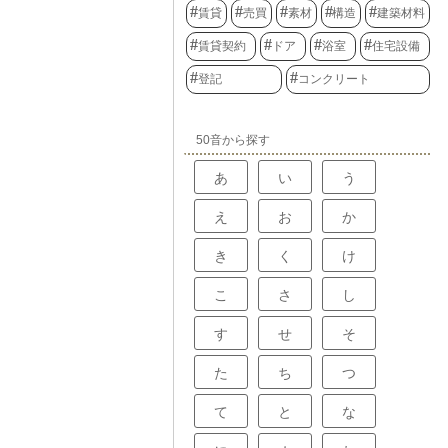
賃貸
売買
素材
構造
建築材料
賃貸契約
ドア
浴室
住宅設備
登記
コンクリート
50音から探す
あ
い
う
え
お
か
き
く
け
こ
さ
し
す
せ
そ
た
ち
つ
て
と
な