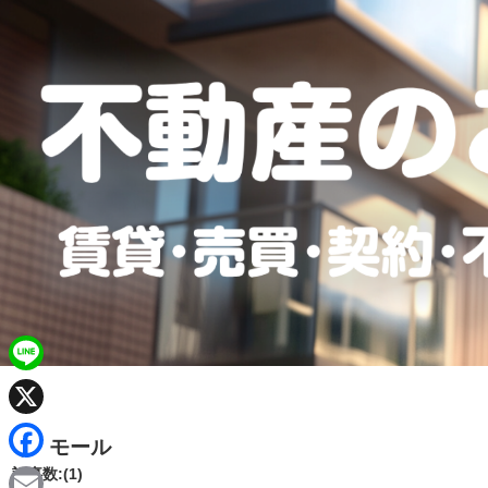
L
i
X
モール
n
F
記事数:(1)