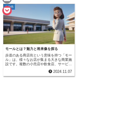
e
a
その他
E
c
m
P
e
a
o
b
i
c
o
l
k
モールとは？魅力と将来像を探る
o
歩道のある商店街という意味を持つ「モー
e
ル」は、様々なお店が集まる大きな商業施
k
設です。複数の小売店や飲食店、サービス
t
業などが一つの建物、あるいは複数の建物
2024.11.07
の中に集まっており、買い物客にとって便
利な場所となっています。規模の面では、
ショッピングセンターよりも大きい場合が
多く、広々とした空間の中で多様な商品や
サービスを楽しむことができます。モール
の特徴の一つは、商店街のように両側に店
舗が並んでいる点です。雨の日でも濡れず
に快適に買い物を楽しむことができ、多く
の店舗を効率よく見て回ることができま
す。また、駐車場も完備されていることが
多く、車でのアクセスも便利です。近年で
は、単なる買い物をする場所としての役割
を超えて、娯楽施設や地域住民の交流の場
としての役割も担うようになっています。