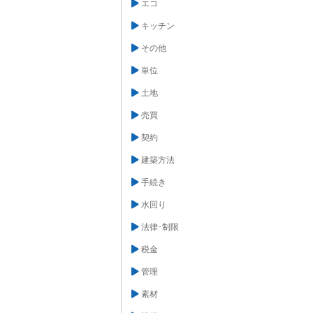
エコ
キッチン
その他
単位
土地
売買
契約
建築方法
手続き
水回り
法律･制限
税金
管理
素材