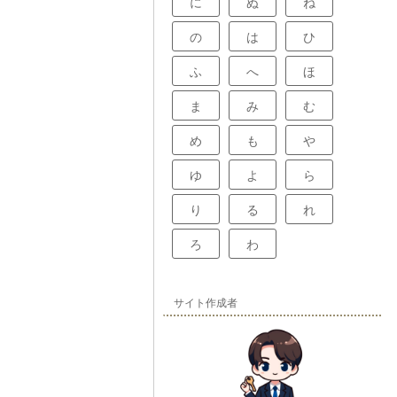
に
ぬ
ね
の
は
ひ
ふ
へ
ほ
ま
み
む
め
も
や
ゆ
よ
ら
り
る
れ
ろ
わ
サイト作成者