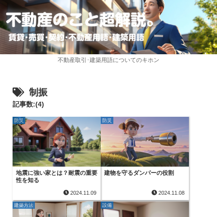
不動産取引･建築用語についてのキホン
制振
記事数:(4)
防災
防災
地震に強い家とは？耐震の重要
建物を守るダンパーの役割
性を知る
2024.11.09
2024.11.08
建築方法
設備