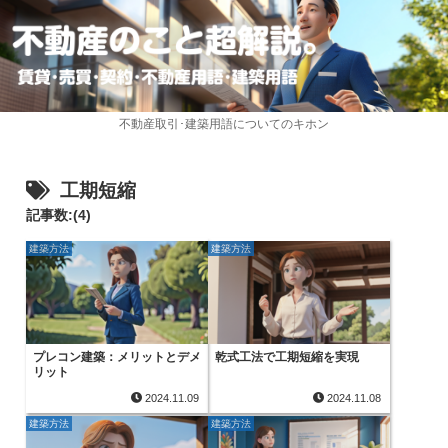
不動産取引･建築用語についてのキホン
工期短縮
記事数:(4)
建築方法
建築方法
プレコン建築：メリットとデメ
乾式工法で工期短縮を実現
リット
2024.11.09
2024.11.08
建築方法
建築方法