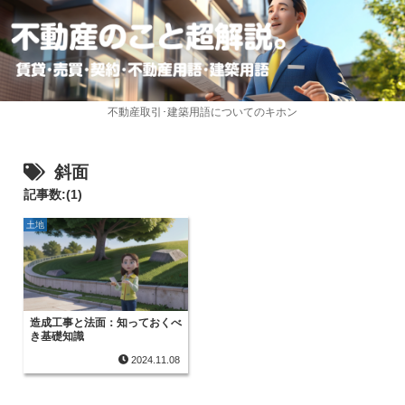
不動産取引･建築用語についてのキホン
斜面
記事数:(1)
土地
造成工事と法面：知っておくべ
き基礎知識
2024.11.08