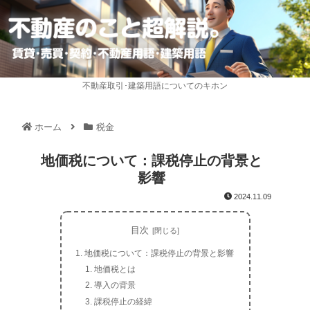
不動産取引･建築用語についてのキホン
ホーム
税金
地価税について：課税停止の背景と
影響
2024.11.09
目次
地価税について：課税停止の背景と影響
地価税とは
導入の背景
課税停止の経緯