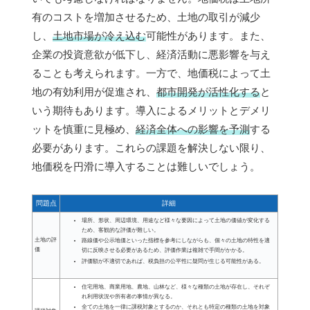
有のコストを増加させるため、土地の取引が減少
し、
土地市場が冷え込む
可能性があります。また、
企業の投資意欲が低下し、経済活動に悪影響を与え
ることも考えられます。一方で、地価税によって土
地の有効利用が促進され、
都市開発が活性化する
と
いう期待もあります。導入によるメリットとデメリ
ットを慎重に見極め、
経済全体への影響を予測
する
必要があります。これらの課題を解決しない限り、
地価税を円滑に導入することは難しいでしょう。
問題点
詳細
場所、形状、周辺環境、用途など様々な要因によって土地の価値が変化する
ため、客観的な評価が難しい。
土地の評
路線価や公示地価といった指標を参考にしながらも、個々の土地の特性を適
価
切に反映させる必要があるため、評価作業は複雑で手間がかかる。
評価額が不適切であれば、税負担の公平性に疑問が生じる可能性がある。
住宅用地、商業用地、農地、山林など、様々な種類の土地が存在し、それぞ
れ利用状況や所有者の事情が異なる。
全ての土地を一律に課税対象とするのか、それとも特定の種類の土地を対象