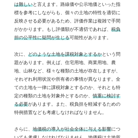
は難しい
と言えます。路線価や公示地価といった指
標を参考にしながらも、個々の土地の特性を適切に
反映させる必要があるため、評価作業は複雑で手間
がかかります。もし評価額が不適切であれば、
税負
担の公平性に疑問が生じる
可能性があります。
次に、
どのような土地を課税対象とするか
という問
題があります。例えば、住宅用地、商業用地、農
地、山林など、様々な種類の土地が存在しますが、
それぞれ利用状況や所有者の事情が異なります。全
ての土地を一律に課税対象とするのか、それとも特
定の種類の土地を対象外とするのか、
慎重に検討す
る必要
があります。また、税負担を軽減するための
特例措置なども考慮しなければなりません。
さらに、
地価税の導入が社会全体に与える影響
につ
いても考慮しなければなりません。地価税は土地所