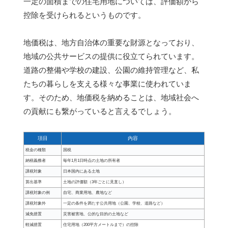
一定の面積までの住宅用地については、評価額から
控除を受けられるというものです。
地価税は、地方自治体の重要な財源となっており、
地域の公共サービスの提供に役立てられています。
道路の整備や学校の建設、公園の維持管理など、私
たちの暮らしを支える様々な事業に使われていま
す。そのため、地価税を納めることは、地域社会へ
の貢献にも繋がっていると言えるでしょう。
項目
内容
税金の種類
国税
納税義務者
毎年1月1日時点の土地の所有者
課税対象
日本国内にある土地
算出基準
土地の評価額（3年ごとに見直し）
課税対象の例
自宅、商業用地、農地など
課税対象外
一定の条件を満たす公共用地（公園、学校、道路など）
減免措置
災害被害地、公的な目的の土地など
軽減措置
住宅用地（200平方メートルまで）の控除