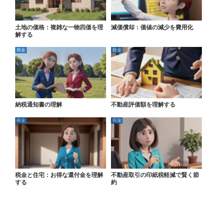
土地の価格：複雑な一物四価を理
減価償却：価値の減少を費用化
解する
税金
税金
納税通知書の理解
不動産評価額を理解する
税金
税金
税金と住宅：お得な還付金を理解
不動産取引の印紙税軽減で賢く節
する
約