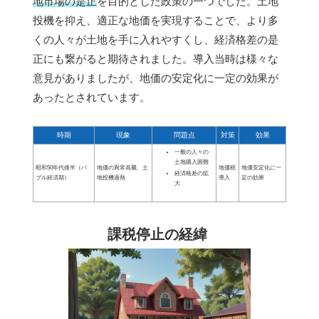
地市場の是正
を目的とした政策の一つでした。土地
投機を抑え、適正な地価を実現することで、より多
くの人々が土地を手に入れやすくし、経済格差の是
正にも繋がると期待されました。導入当時は様々な
意見がありましたが、地価の安定化に一定の効果が
あったとされています。
時期
現象
問題点
対策
効果
一般の人々の
土地購入困難
昭和50年代後半（バ
地価の異常高騰、土
地価税
地価安定化に一
経済格差の拡
ブル経済期）
地投機過熱
導入
定の効果
大
課税停止の経緯