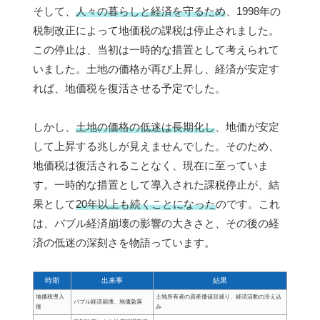
そして、
人々の暮らしと経済を守るため
、1998年の
税制改正によって地価税の課税は停止されました。
この停止は、当初は一時的な措置として考えられて
いました。土地の価格が再び上昇し、経済が安定す
れば、地価税を復活させる予定でした。
しかし、
土地の価格の低迷は長期化し
、地価が安定
して上昇する兆しが見えませんでした。そのため、
地価税は復活されることなく、現在に至っていま
す。一時的な措置として導入された課税停止が、結
果として
20年以上も続くことになった
のです。これ
は、バブル経済崩壊の影響の大きさと、その後の経
済の低迷の深刻さを物語っています。
時期
出来事
結果
地価税導入
土地所有者の資産価値目減り、経済活動の冷え込
バブル経済崩壊、地価急落
後
み