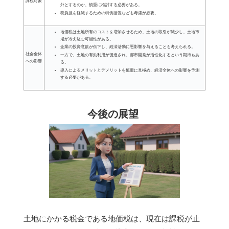
課税対象
外とするのか、慎重に検討する必要がある。
税負担を軽減するための特例措置なども考慮が必要。
地価税は土地所有のコストを増加させるため、土地の取引が減少し、土地市
場が冷え込む可能性がある。
企業の投資意欲が低下し、経済活動に悪影響を与えることも考えられる。
社会全体
一方で、土地の有効利用が促進され、都市開発が活性化するという期待もあ
への影響
る。
導入によるメリットとデメリットを慎重に見極め、経済全体への影響を予測
する必要がある。
今後の展望
土地にかかる税金である地価税は、現在は課税が止