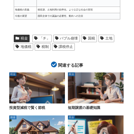
地価税の意義
税収源、土地利用の効率化、より公正な社会の実現
今後の展望
国民全体での議論の必要性、動向への注目
税金
「チ」
バブル崩壊
国税
土地
地価税
税制
課税停止
関連する記事
税金
税金
投資型減税で賢く節税
短期譲渡の基礎知識
税金
税金