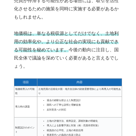
売買が停滞する可能性がある場合には、取引を活性
化させるための施策を同時に実施する必要があるか
もしれません。
地価税は、単なる税収源としてだけでなく、土地利
用の効率化や、より公正な社会の実現にも貢献でき
る可能性を秘めています。
今後の動向に注目し、国
民全体で議論を深めていく必要があると言えるでし
ょう。
項目
内容
地価税導入の可能
土地売買の活発化や国・地方自治体の財政需要増加により再導入の可能性あ
性
り
過去の経験を踏まえた制度設計
国民への丁寧な説明と理解促進
導入時の課題
反対意見への対応
土地の評価方法、税率設定、課税対象の明確化
導入による影響予測と対策（例：売買停滞対策）
制度設計のポイン
税負担の公平性、土地の有効活用
ト
将来世代への負担の先送り防止