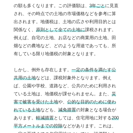
の額も多くなります。この評価額は、
3年ごと
に見直
され、その時点での土地の市場価格などを参考に算
出されます。地価税は、土地の広さや利用目的とは
関係なく、
原則として全ての土地に
課税されます。
例えば、自宅の土地、お店などの商業用の土地、田
畑などの農地など、どのような用途であっても、所
有している限り地価税の対象となります。
しかし、例外も存在します。
一定の条件を満たす公
共用の土地
などは、課税対象外となります。例え
ば、公園や学校、道路など、公共のために利用され
ている土地は、地価税が課せられません。また、
災
害で被害を受けた土地
や、
公的な目的のために使わ
れている土地
なども、
減免措置
の対象となる場合が
あります。
軽減措置
としては、住宅用地に対する
200
平方メートルまでの控除
などがあります。これは、