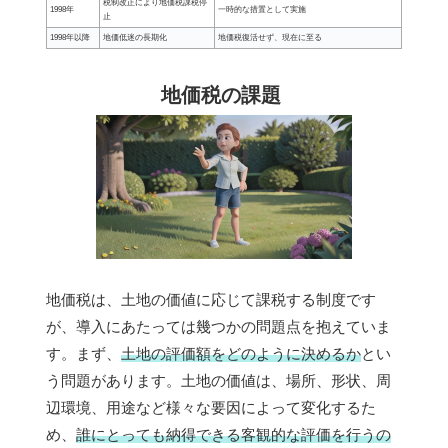
税制改正により地価税課税停
1998年
一時的な措置として実施
止
1998年以降
地価低迷の長期化
地価税復活せず、現在に至る
地価税の課題
地価税は、土地の価値に応じて課税する制度です
が、導入にあたっては幾つかの問題点を抱えていま
す。まず、
土地の評価額をどのように決めるか
とい
う問題があります。土地の価値は、場所、形状、周
辺環境、用途など様々な要因によって変化するた
め、
誰にとっても納得できる客観的な評価を行うの