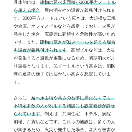
具体的には、
建物の延べ床面積が3000平方メートル
を超える場合
、屋内消火栓の設置が義務付けられま
す。3000平方メートルという広さは、大規模な工場
や倉庫、オフィスビルなどを想定しており、火災が
発生した場合、広範囲に延焼する危険性が高いため
です。また、
建物の高さが31メートルを超える場合
も設置が義務付けられます
。高層ビルなどは、火災
が発生すると避難が困難になるため、初期消火がよ
り重要となります。31メートルという高さは、消防
隊の通常の梯子では届かない高さを想定していま
す。
さらに、
延べ床面積や高さの基準に満たなくても、
不特定多数の人が利用する施設にも設置義務が課せ
られています
。例えば、共同住宅、ホテル、病院、
劇場、百貨店などです。これらの施設は、多くの人
が集まるため、火災が発生した場合、甚大な被害が