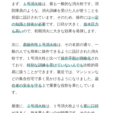
まず、
１号消火栓
は、最も一般的な消火栓です。消
防隊員のような、消火訓練を受けた人が使うことを
前提に設計されています。そのため、操作には
一定
の知識と技術が必要
です。口径が大きく、
放水圧力
も高い
ので、初期消火に大きな効果を発揮します。
次に、
易操作性１号消火栓
は、その名前の通り、一
般の人でも簡単に操作できるように設計された消火
栓です。１号消火栓と比べて
操作手順が簡略化
され
ており、
特別な訓練を受けていない人でも
比較的容
易に扱うことができます。最近では、マンションな
どの集合住宅で多く見かけるようになりました。
居
住者の安全を守る
上で重要な役割を果たしていま
す。
最後に、
２号消火栓
は、１号消火栓よりも
更に口径
が大きく、放水量も多い
のが特徴です。そのため、