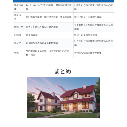
消火栓本
レバーやバルブの動作確認、腐食や破損の有
いざという時に正常に作動するかの確
体
無
認
消火ホー
ひび割れや亀裂、接続部の異常、劣化の有無
水圧に耐えうる状態か確認
ス
火災時に十分な水圧で放水できるかの
放水圧力
圧力計を用いた規定圧力の確認
確認
貯水槽
水量の確認
常に一定量の水を確保
いざという時に確実に作動するかの確
ポンプ
定期的な試運転による動作確認
認
専門業者による点検、法令で定められた点
全体
専門的な知識と技術が必要
検・報告
まとめ