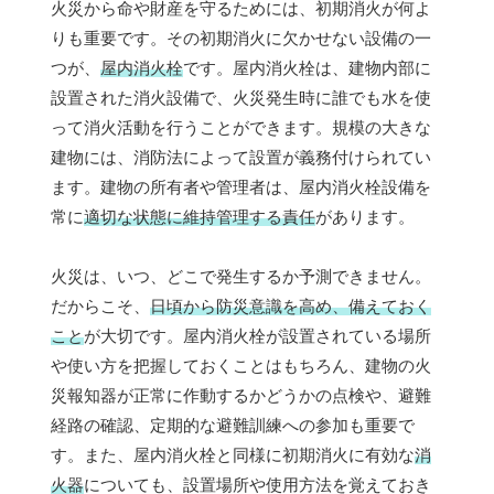
火災から命や財産を守るためには、初期消火が何よ
りも重要です。その初期消火に欠かせない設備の一
つが、
屋内消火栓
です。屋内消火栓は、建物内部に
設置された消火設備で、火災発生時に誰でも水を使
って消火活動を行うことができます。規模の大きな
建物には、消防法によって設置が義務付けられてい
ます。建物の所有者や管理者は、屋内消火栓設備を
常に
適切な状態に維持管理する責任
があります。
火災は、いつ、どこで発生するか予測できません。
だからこそ、
日頃から防災意識を高め、備えておく
こと
が大切です。屋内消火栓が設置されている場所
や使い方を把握しておくことはもちろん、建物の火
災報知器が正常に作動するかどうかの点検や、避難
経路の確認、定期的な避難訓練への参加も重要で
す。また、屋内消火栓と同様に初期消火に有効な
消
火器
についても、設置場所や使用方法を覚えておき