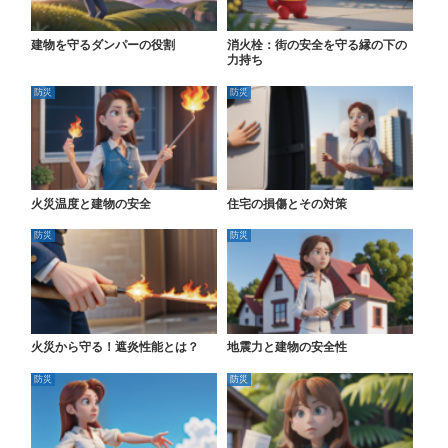
建物を守るダンパーの役割
消火栓：街の安全を守る縁の下の
力持ち
防災
防災
火災温度と建物の安全
住宅の損傷とその対策
防災
防災
火災から守る！遮炎性能とは？
地震力と建物の安全性
防災
防災