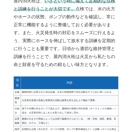
屋内消火栓は、
いざという時に備えて定期的な点検
と訓練を行うことが大切です。
点検では、水の出方
やホースの状態、ポンプの動作などを確認し、常に
正常に機能するように整備しておく必要がありま
す。また、火災発生時の対応をスムーズに行えるよ
う、実際にホースを伸ばして放水する訓練を定期的
に行うことも重要です。日頃から適切な維持管理と
訓練を行うことで、屋内消火栓は火災から私たちの
命と財産を守るための頼もしい味方となります。
項
内容
目
定義
建物内部に設置された消火設備。火災の初期段階で消火活動を行うために用いられる。
重要
火災発生直後の迅速な初期消火活動は被害を抑え込む上で極めて重要。
性
仕組
地下や水槽の水をポンプで汲み上げ、建物内の各階の消火栓箱（ホースとノズル格納）へ
み
送水。火災発生時にはこれらを取り出して放水し消火。
設置
建物の大きさや用途によっては法律で義務付けられている。（例：学校、病院、劇場、百
義務
貨店、ホテル、工場など）
維持
定期的な点検（水の出方、ホースの状態、ポンプの動作確認など）と訓練（ホースを伸ば