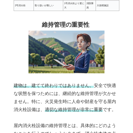
1号消火栓より更に
消防隊
2号消火栓
取り扱いが難しい
大規模施設
大
員
維持管理の重要性
建物は、建てて終わりではありません。
安全で快適
な状態を保つためには、継続的な維持管理が欠かせ
ません。特に、火災発生時に人命や財産を守る屋内
消火栓設備は、
適切な維持管理が非常に重要
です。
屋内消火栓設備の維持管理とは、具体的にどのよう