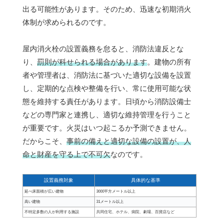
出る可能性があります。そのため、迅速な初期消火
体制が求められるのです。
屋内消火栓の設置義務を怠ると、消防法違反とな
り、
罰則が科せられる場合があります
。建物の所有
者や管理者は、消防法に基づいた適切な設備を設置
し、定期的な点検や整備を行い、常に使用可能な状
態を維持する責任があります。日頃から消防設備士
などの専門家と連携し、適切な維持管理を行うこと
が重要です。火災はいつ起こるか予測できません。
だからこそ、
事前の備えと適切な設備の設置が、人
命と財産を守る上で不可欠
なのです。
設置義務対象
具体的な基準
延べ床面積が広い建物
3000平方メートル以上
高い建物
31メートル以上
不特定多数の人が利用する施設
共同住宅、ホテル、病院、劇場、百貨店など