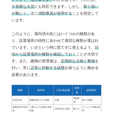
大規模な火災
にも対応できます。しかし、
取り扱い
が難しく、
主に
消防隊員が使用する
ことを想定して
います。
このように、屋内消火栓にはいくつかの種類があ
り、設置場所の特性に合わせて適切な種類が選ばれ
ています。いざという時に慌てずに使えるよう、
日
頃から設置場所や種類を確認しておく
ことが大切で
す。また、建物の管理者は、
定期的な点検と整備
を
行い、常に
正常に作動する状態
を保つように務める
必要があります。
使用
種類
操作性
口径/放水量
設置場所
者
消防隊
1号消火栓
訓練を受けた人が操作
大/高
様々な建物
員
易操作性1号消火
一般の人でも容易に操作
マンション等集合住
1号消火栓と同様
誰でも
栓
可能
宅