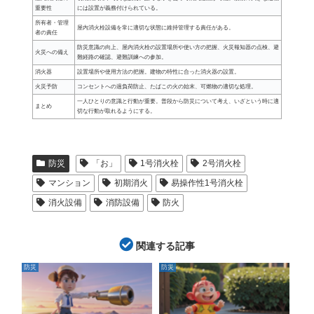
重要性
には設置が義務付けられている。
所有者・管理
屋内消火栓設備を常に適切な状態に維持管理する責任がある。
者の責任
防災意識の向上、屋内消火栓の設置場所や使い方の把握、火災報知器の点検、避
火災への備え
難経路の確認、避難訓練への参加。
消火器
設置場所や使用方法の把握。建物の特性に合った消火器の設置。
火災予防
コンセントへの過負荷防止、たばこの火の始末、可燃物の適切な処理。
一人ひとりの意識と行動が重要。普段から防災について考え、いざという時に適
まとめ
切な行動が取れるようにする。
防災
「お」
1号消火栓
2号消火栓
マンション
初期消火
易操作性1号消火栓
消火設備
消防設備
防火
関連する記事
防災
防災