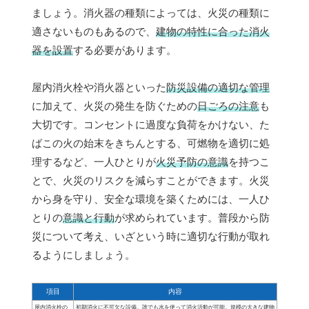
ましょう。消火器の種類によっては、火災の種類に
適さないものもあるので、
建物の特性に合った消火
器を設置
する必要があります。
屋内消火栓や消火器といった
防災設備の適切な管理
に加えて、火災の発生を防ぐための
日ごろの注意
も
大切です。コンセントに過度な負荷をかけない、た
ばこの火の始末をきちんとする、可燃物を適切に処
理するなど、一人ひとりが
火災予防の意識
を持つこ
とで、火災のリスクを減らすことができます。火災
から身を守り、安全な環境を築くためには、一人ひ
とりの
意識と行動
が求められています。普段から防
災について考え、いざという時に適切な行動が取れ
るようにしましょう。
項目
内容
屋内消火栓の
初期消火に不可欠な設備。誰でも水を使って消火活動が可能。規模の大きな建物