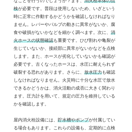
なことを行うのでしょうか？まず、
消火栓本体の点
検
が必要です。普段は使用しないため、いざという
時に正常に作動するかどうかを確認しなければなり
ません。レバーやバルブの動きに異常がないか、腐
食や破損がないかなどを細かく調べます。次に、
消
火ホースの状態確認
も重要です。ひび割れや亀裂が
生じていないか、接続部に異常がないかなどを点検
します。また、ホースが劣化していないかも確認が
必要です。古くなったホースは、水圧に耐えられず
破裂する恐れがあります。さらに、
放水圧力
も確認
しなければなりません。火災時に十分な水圧で放水
できるかどうかは、消火活動の成否に大きく関わり
ます。圧力計を用いて、規定の圧力を維持している
かを確認します。
屋内消火栓設備には、
貯水槽やポンプ
が付属してい
る場合もあります。これらの設備も、定期的に点検