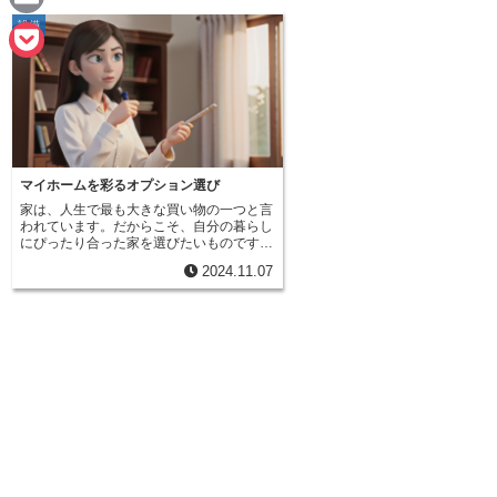
e
a
設備
E
c
m
P
e
a
o
b
i
c
o
l
k
マイホームを彩るオプション選び
o
家は、人生で最も大きな買い物の一つと言
e
われています。だからこそ、自分の暮らし
k
にぴったり合った家を選びたいものです。
t
分譲住宅を購入する際、間取りや家の外観
2024.11.07
など、基本的な部分はあらかじめ決められ
ています。しかし、標準の仕様では物足り
ない、もっと自分らしい暮らしを実現した
い、という方もいるでしょう。そんな時に
役立つのが「オプション」です。オプショ
ンとは、標準仕様に加えて、購入者が自由
に選べる追加の仕様や設備のことです。例
えば、システムキッチン、浴室乾燥機、床
材の種類など、様々な項目がオプションと
して用意されている場合があります。標準
仕様のシステムキッチンでは収納が少ない
と感じるなら、より収納力の高いシステム
キッチンに変更できます。あるいは、浴室
に窓がないのが気になるなら、窓を追加す