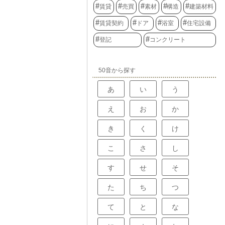
賃貸
売買
素材
構造
建築材料
賃貸契約
ドア
浴室
住宅設備
登記
コンクリート
50音から探す
あ
い
う
え
お
か
き
く
け
こ
さ
し
す
せ
そ
た
ち
つ
て
と
な