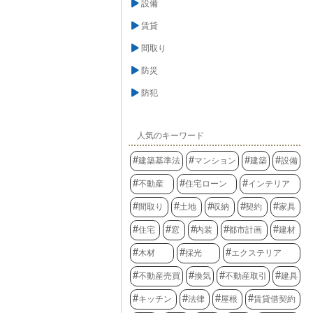
設備
賃貸
間取り
防災
防犯
人気のキーワード
建築基準法
マンション
建築
設備
不動産
住宅ローン
インテリア
間取り
土地
収納
契約
家具
住宅
窓
内装
都市計画
建材
木材
採光
エクステリア
不動産売買
換気
不動産取引
建具
キッチン
法律
屋根
賃貸借契約