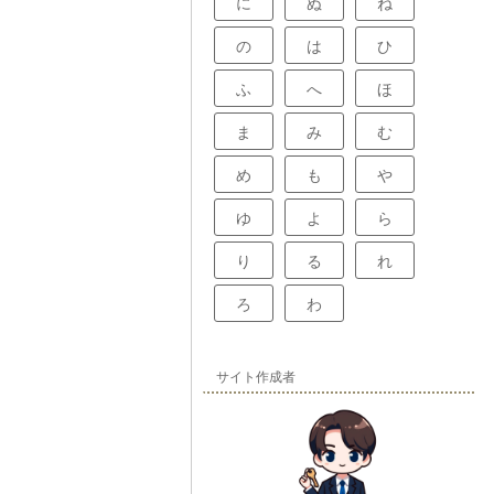
に
ぬ
ね
の
は
ひ
ふ
へ
ほ
ま
み
む
め
も
や
ゆ
よ
ら
り
る
れ
ろ
わ
サイト作成者