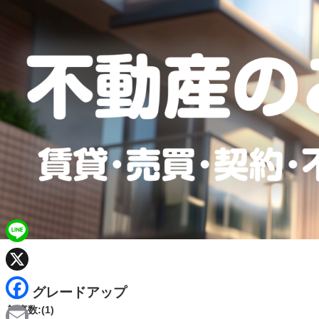
L
i
X
グレードアップ
n
F
記事数:(1)