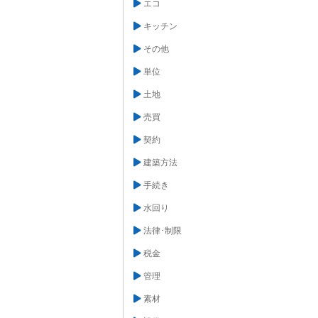
エコ
キッチン
その他
単位
土地
売買
契約
建築方法
手続き
水回り
法律･制限
税金
管理
素材