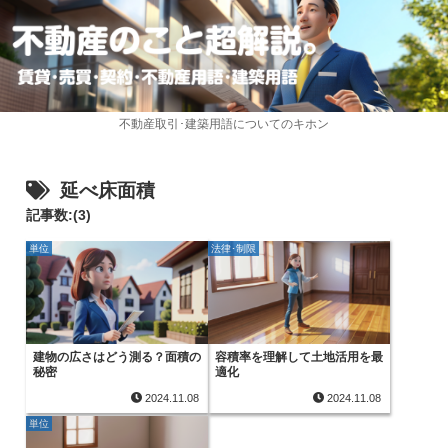
不動産取引･建築用語についてのキホン
延べ床面積
記事数:(3)
単位
法律･制限
建物の広さはどう測る？面積の
容積率を理解して土地活用を最
秘密
適化
2024.11.08
2024.11.08
単位